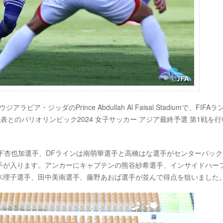
・ジッダのPrince Abdullah Al Faisal Stadiumで、FIFA
代表とのパリオリンピック2024 女子サッカー アジア最終予選 第1戦を
Kに山下杏也加選手、DFラインは南萌華選手と高橋はな選手がセンターバッ
手が入ります。アンカーにキャプテンの熊谷紗希選手、インサイドハー
木理子選手、田中美南選手、藤野あおば選手が並んで得点を狙いました