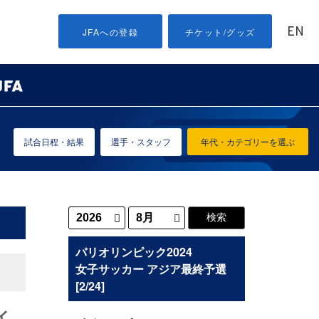
EN
JFAへの登録
チケット/グッズ
試合日程・結果
選手・スタッフ
年代・カテゴリーを選ぶ
パリオリンピック2024
女子サッカー アジア最終予選
[2/24]
イ