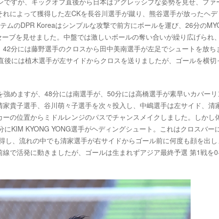
ョンですが、キックオフ直後から日本はアグレッシブな姿勢を見せ、ファ
それによって獲得した左CKを長谷川選手が蹴り、熊谷選手が放ったヘデ
のDPR Koreaはシンプルな攻撃で前方にボールを運び、26分のMY
で好セーブを見せました。中盤では激しいボールの奪い合いが繰り広げられ
。42分には藤野選手のクロスから田中美南選手が左足でシュートを放ち
。その直後には植木選手が左サイドからクロスを送りましたが、ゴールを横切
姿勢を強めますが、48分には南選手が、50分には高橋選手が素早いカバーリ
清家貴子選手、谷川萌々子選手を次々投入し、中嶋選手は左サイド、清
カーの位置からミドルレンジのパスでチャンスメイクしました。しかし
3分にKIM KYONG YONG選手がヘディングシュート。これはクロスバー
獲得し、流れの中でも清家選手が右サイドからゴール前に何度も顔を出し
線で活発に動きましたが、ゴールは生まれずアジア最終予選 第1戦を0-