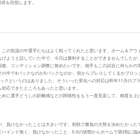
獲得を目指します。
、この気温の中選手たちはよく戦ってくれたと思います。ホーム＆アウ
げようと話していた中で、今日は勝利することができませんでしたが、0
回復、コンディション調整に努めたいです。相手もこの試合に何らかの
その中で4バックなのか5バックなのか、前からプレスしてくるかブロッ
ックというのはありました。そういった変化への対応は昨年11月のブ
ら対応できたところもあったと思います。
ために選手どうしの距離感などの関係性をもう一度見直して、精度を上
が、負けなかったことは大きいです。初戦で勝負の大勢を決めたかった
ハインド無く、負けなかったこと、0-0の状態からホームで第2戦に臨