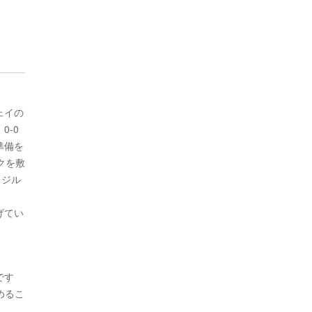
ェイの
-0
準備を
クを敷
ラジル
げてい
です
めるこ