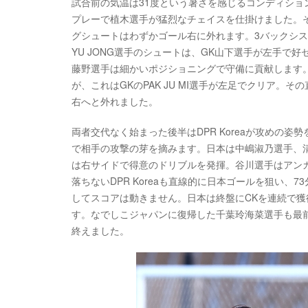
試合前の気温は31度という暑さを感じるコンディシ
プレーで植木選手が猛烈なチェイスを仕掛けました。
グシュートはわずかゴール右に外れます。3バックシステム
YU JONG選手のシュートは、GK山下選手が左手
藤野選手は細かいポジショニングで守備に貢献します
が、これはGKのPAK JU MI選手が左足でクリア
右へと外れました。
両者交代なく始まった後半はDPR Koreaが攻めの
で相手の攻撃の芽を摘みます。日本は中嶋淑乃選手、
は右サイドで得意のドリブルを発揮。谷川選手はアン
落ちないDPR Koreaも直線的に日本ゴールを狙い、7
してスコアは動きません。日本は終盤にCKを連続で
す。なでしこジャパンに復帰した千葉玲海菜選手も最前
終えました。