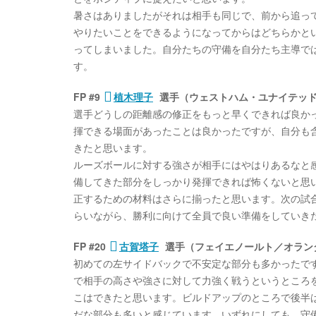
暑さはありましたがそれは相手も同じで、前から追っ
やりたいことをできるようになってからはどちらかと
ってしまいました。自分たちの守備を自分たち主導で
す。
FP #9
植木理子
選手（ウェストハム・ユナイテッ
選手どうしの距離感の修正をもっと早くできれば良か
揮できる場面があったことは良かったですが、自分も
きたと思います。
ルーズボールに対する強さが相手にはやはりあるなと
備してきた部分をしっかり発揮できれば怖くないと思
正するための材料はさらに揃ったと思います。次の試合
らいながら、勝利に向けて全員で良い準備をしていき
FP #20
古賀塔子
選手（フェイエノールト／オラン
初めての左サイドバックで不安定な部分も多かったで
で相手の高さや強さに対して力強く戦うというところ
こはできたと思います。ビルドアップのところで後半
だな部分も多いと感じています。いずれにしても、守