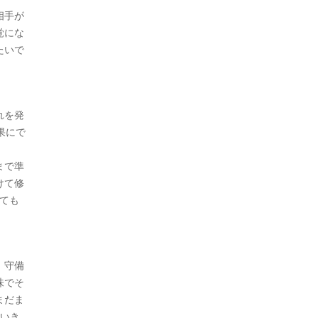
相手が
覚にな
たいで
れを発
果にで
まで準
けて修
ても
。守備
味でそ
まだま
ていき