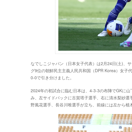
なでしこジャパン（日本女子代表）は2月24日(土)、サウジアラビア
グ9位の朝鮮民主主義人民共和国（DPR Korea）女子
0-0で引き分けました。
2024年の初試合に臨む日本は、4-3-3の布陣でG
み、左サイドバックに古賀塔子選手、右に清水梨紗選
野風花選手、長谷川唯選手が立ち、前線には左から植