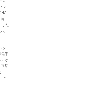
ースト
ィン
ONG
、特に
ました
って
ング
家選手
体力が
に直撃
ま
0で