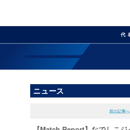
代
ニュース
前の記事へ
【Match Report】なでし