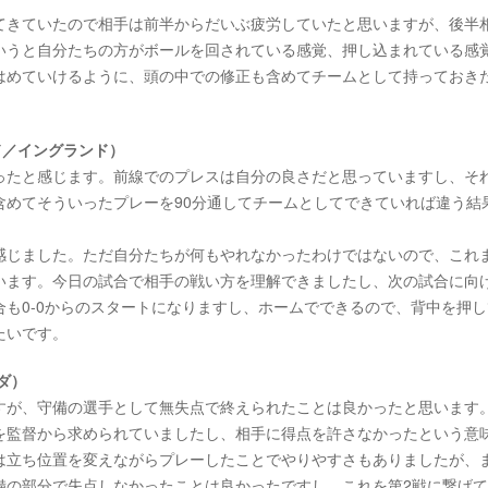
てきていたので相手は前半からだいぶ疲労していたと思いますが、後半
いうと自分たちの方がボールを回されている感覚、押し込まれている感
はめていけるように、頭の中での修正も含めてチームとして持っておき
ド／イングランド）
ったと感じます。前線でのプレスは自分の良さだと思っていますし、そ
含めてそういったプレーを90分通してチームとしてできていれば違う結
感じました。ただ自分たちが何もやれなかったわけではないので、これ
います。今日の試合で相手の戦い方を理解できましたし、次の試合に向
も0-0からのスタートになりますし、ホームでできるので、背中を押し
たいです。
ダ）
すが、守備の選手として無失点で終えられたことは良かったと思います
を監督から求められていましたし、相手に得点を許さなかったという意
は立ち位置を変えながらプレーしたことでやりやすさもありましたが、
備の部分で失点しなかったことは良かったですし、これを第2戦に繋げ