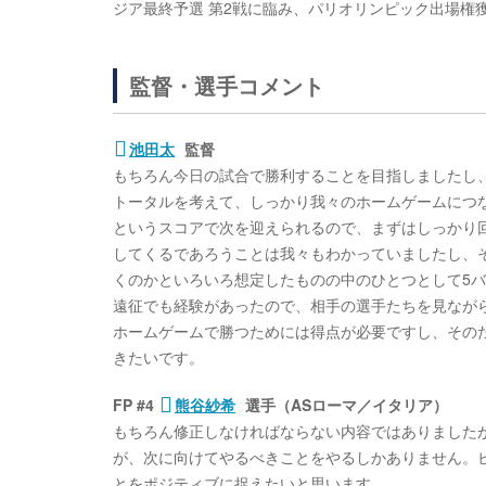
ジア最終予選 第2戦に臨み、パリオリンピック出場権
監督・選手コメント
池田太
監督
もちろん今日の試合で勝利することを目指しましたし
トータルを考えて、しっかり我々のホームゲームにつな
というスコアで次を迎えられるので、まずはしっかり
してくるであろうことは我々もわかっていましたし、
くのかといろいろ想定したものの中のひとつとして5バ
遠征でも経験があったので、相手の選手たちを見なが
ホームゲームで勝つためには得点が必要ですし、その
きたいです。
FP #4
熊谷紗希
選手（ASローマ／イタリア）
もちろん修正しなければならない内容ではありました
が、次に向けてやるべきことをやるしかありません。ビ
とをポジティブに捉えたいと思います。