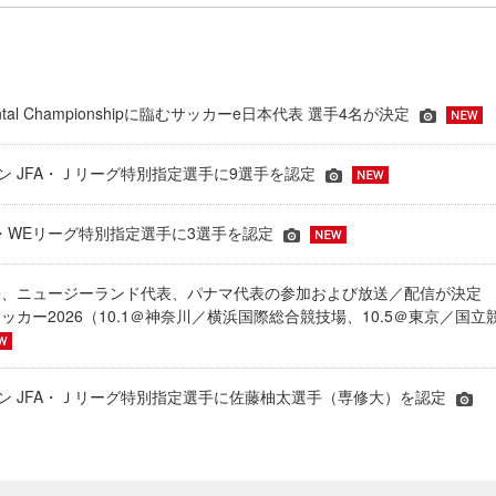
inental Championshipに臨むサッカーe日本代表 選手4名が決定
ーズン JFA・Ｊリーグ特別指定選手に9選手を認定
JFA・WEリーグ特別指定選手に3選手を認定
表、ニュージーランド代表、パナマ代表の参加および放送／配信が決
ッカー2026（10.1＠神奈川／横浜国際総合競技場、10.5＠東京／国立
シーズン JFA・Ｊリーグ特別指定選手に佐藤柚太選手（専修大）を認定