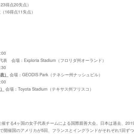
23得点20失点）
（16得点11失点）
:00
表 会場：Exploria Stadium（フロリダ州オーランド）
:30
表）
会場：GEODIS Park（テネシー州ナッシュビル）
:00
）
会場：Toyota Stadium（テキサス州フリスコ）
が主催する4ヶ国の女子代表チームによる国際親善大会。日本は過去、201
会で開催国のアメリカが5回、フランスとイングランドがそれぞれ1回ず