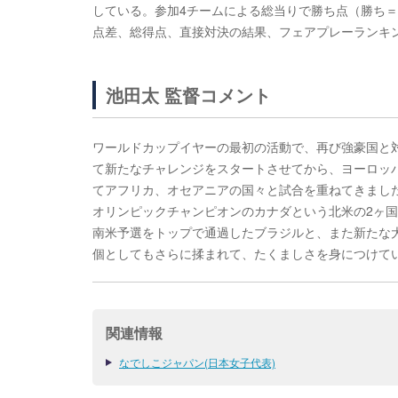
している。参加4チームによる総当りで勝ち点（勝ち＝
点差、総得点、直接対決の結果、フェアプレーランキ
池田太 監督コメント
ワールドカップイヤーの最初の活動で、再び強豪国と対
て新たなチャレンジをスタートさせてから、ヨーロッ
てアフリカ、オセアニアの国々と試合を重ねてきまし
オリンピックチャンピオンのカナダという北米の2ヶ国、
南米予選をトップで通過したブラジルと、また新たな
個としてもさらに揉まれて、たくましさを身につけて
関連情報
なでしこジャパン(日本女子代表)