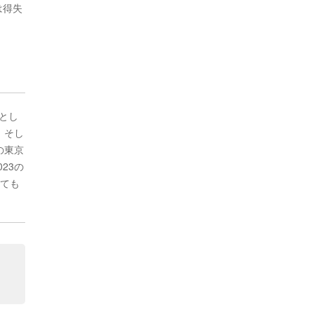
は得失
とし
、そし
の東京
23の
しても