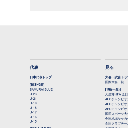
代表
見る
日本代表トップ
大会・試合トッ
国際大会一覧
[日本代表]
SAMURAI BLUE
[1種(一般)]
U-23
天皇杯 JFA 
U-21
AFCチャンピ
U-19
AFCチャンピオン
U-18
AFCチャンピオ
U-17
国民スポーツ大
U-16
全国地域サッカ
U-15
全国クラブチー