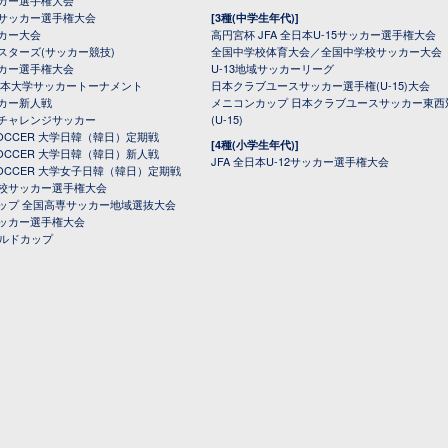
カー選手権大会
サッカー選手権大会
[3種(中学生年代)]
カー大会
高円宮杯 JFA 全日本U-15サッカー選手権大会
スターズ(サッカー競技)
全国中学校体育大会／全国中学校サッカー大会
カー選手権大会
U-13地域サッカーリーグ
日本大学サッカートーナメント
日本クラブユースサッカー選手権(U-15)大会
カー新人戦
メニコンカップ 日本クラブユースサッカー東西
チャレンジサッカー
(U-15)
 SOCCER 大学日韓（韓日）定期戦
[4種(小学生年代)]
 SOCCER 大学日韓（韓日）新人戦
JFA 全日本U-12サッカー選手権大会
 SOCCER 大学女子日韓（韓日）定期戦
校サッカー選手権大会
ップ 全国高専サッカー地域選抜大会
ッカー選手権大会
ールドカップ