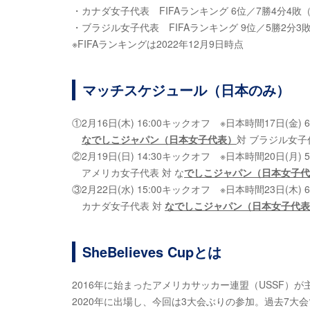
・カナダ女子代表 FIFAランキング 6位／7勝4分4敗（
・ブラジル女子代表 FIFAランキング 9位／5勝2分3敗
※FIFAランキングは2022年12月9日時点
マッチスケジュール（日本のみ）
①2月16日(木) 16:00キックオフ ※日本時間17日(金) 6
なでしこジャパン（日本女子代表）
対 ブラジル女子代
②2月19日(日) 14:30キックオフ ※日本時間20日(月) 5
アメリカ女子代表 対 な
でしこジャパン（日本女子代
③2月22日(水) 15:00キックオフ ※日本時間23日(木) 6
カナダ女子代表 対
なでしこジャパン（日本女子代表
SheBelieves Cupとは
2016年に始まったアメリカサッカー連盟（USSF）
2020年に出場し、今回は3大会ぶりの参加。過去7大