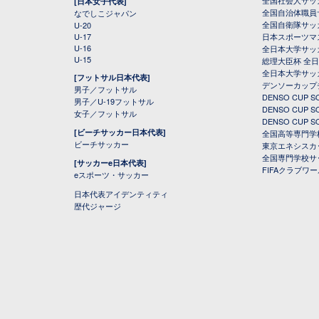
全国社会人サッ
[日本女子代表]
全国自治体職員
なでしこジャパン
全国自衛隊サッ
U-20
U-17
日本スポーツマ
U-16
全日本大学サッ
U-15
総理大臣杯 全
全日本大学サッ
[フットサル日本代表]
デンソーカップ
男子／フットサル
DENSO CUP
男子／U-19フットサル
DENSO CUP
女子／フットサル
DENSO CUP
[ビーチサッカー日本代表]
全国高等専門学
ビーチサッカー
東京エネシスカ
全国専門学校サ
[サッカーe日本代表]
FIFAクラブワ
eスポーツ・サッカー
日本代表アイデンティティ
歴代ジャージ