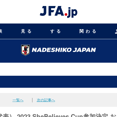
表
見る
する
関わる
一覧へ
│
次の記事へ
023 SheBelieves Cup参加決定 