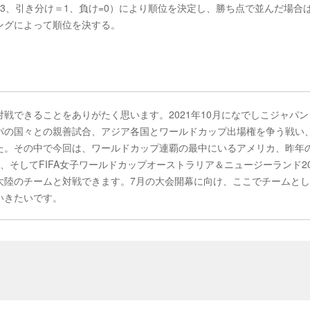
3、引き分け＝1、負け=0）により順位を決定し、勝ち点で並んだ場合
ングによって順位を決する。
戦できることをありがたく思います。2021年10月になでしこジャパン
パの国々との親善試合、アジア各国とワールドカップ出場権を争う戦い
た。その中で今回は、ワールドカップ連覇の最中にいるアメリカ、昨年
そしてFIFA女子ワールドカップオーストラリア＆ニュージーランド20
大陸のチームと対戦できます。7月の大会開幕に向け、ここでチームと
いきたいです。