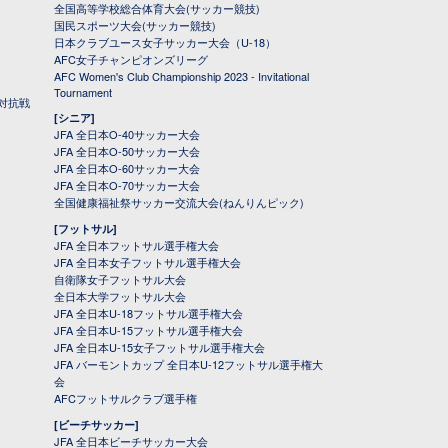
全国高等学校総合体育大会(サッカー競技)
国民スポーツ大会(サッカー競技)
日本クラブユース女子サッカー大会（U-18）
AFC女子チャンピオンズリーグ
AFC Women's Club Championship 2023 - Invitational
Tournament
対抗戦
[シニア]
JFA 全日本O-40サッカー大会
JFA 全日本O-50サッカー大会
JFA 全日本O-60サッカー大会
JFA 全日本O-70サッカー大会
全国健康福祉祭サッカー交流大会(ねんりんピック)
[フットサル]
JFA 全日本フットサル選手権大会
JFA 全日本女子フットサル選手権大会
自衛隊女子フットサル大会
全日本大学フットサル大会
JFA 全日本U-18フットサル選手権大会
JFA 全日本U-15フットサル選手権大会
JFA 全日本U-15女子フットサル選手権大会
JFA バーモントカップ 全日本U-12フットサル選手権大
会
AFCフットサルクラブ選手権
[ビーチサッカー]
JFA 全日本ビーチサッカー大会