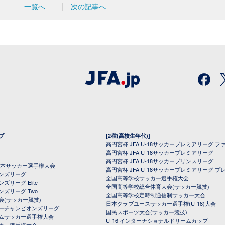
一覧へ
│
次の記事へ
プ
[2種(高校生年代)]
高円宮杯 JFA U-18サッカープレミアリーグ フ
高円宮杯 JFA U-18サッカープレミアリーグ
高円宮杯 JFA U-18サッカープリンスリーグ
全日本サッカー選手権大会
高円宮杯 JFA U-18サッカープレミアリーグ プ
オンズリーグ
全国高等学校サッカー選手権大会
ズリーグ Elite
全国高等学校総合体育大会(サッカー競技)
ンズリーグ Two
全国高等学校定時制通信制サッカー大会
会(サッカー競技)
日本クラブユースサッカー選手権(U-18)大会
ーチャンピオンズリーグ
国民スポーツ大会(サッカー競技)
ムサッカー選手権大会
U-16 インターナショナルドリームカップ