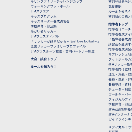
キリンファミリーチャレンジカップ
審判登録者向け
ウォーキングフットボール
競技規則
JFAスクエア
ルールを知ろう
キッズプログラム
審判員の目標と
キッズリーダー養成講習会
指導者トップ
学校体育・部活動
指導者（コーチ
障がい者サッカー
指導者養成ダイ
JFAフェスティバル
「指導者養成講
「サッカーが好きだから～I just love football～」
講習会を受講す
全国サッカーファミリープロファイル
指導者養成講習
JFAグラスルーツ推進・賛同パートナー制度
リフレッシュ研
大会・試合トップ
フットボールカ
JFAサッカー指導
ルールを知ろう！
指導者向け教材
理念・意義・歴
登録・更新・昇
各種申請・資料
チューター制度
ゴールキーパー
フィジカルフィ
学校体育・部活
JFA公認指導者
JFAインター
ガイドライン等
メディカルトッ
脳振盪