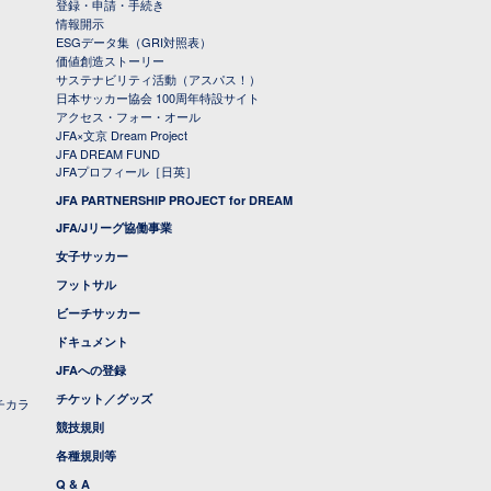
登録・申請・手続き
情報開示
ESGデータ集（GRI対照表）
価値創造ストーリー
サステナビリティ活動（アスパス！）
日本サッカー協会 100周年特設サイト
アクセス・フォー・オール
JFA×文京 Dream Project
JFA DREAM FUND
JFAプロフィール［日英］
JFA PARTNERSHIP PROJECT for DREAM
JFA/Jリーグ協働事業
女子サッカー
フットサル
ビーチサッカー
ドキュメント
JFAへの登録
チケット／グッズ
チカラ
競技規則
各種規則等
Q & A