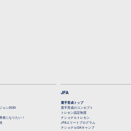
JFA
選手育成トップ
ョン2030
選手育成のコンセプト
トレセン認定制度
導者になりたい！
ナショナルトレセン
格
JFAエリートプログラム
ナショナルGKキャンプ