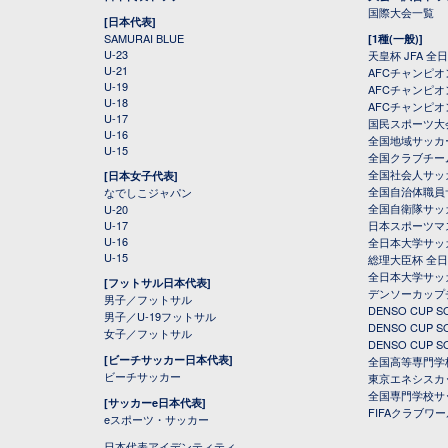
国際大会一覧
[日本代表]
SAMURAI BLUE
[1種(一般)]
U-23
天皇杯 JFA 
U-21
AFCチャンピ
U-19
AFCチャンピオン
U-18
AFCチャンピオ
U-17
国民スポーツ大
U-16
全国地域サッカ
U-15
全国クラブチー
全国社会人サッ
[日本女子代表]
全国自治体職員
なでしこジャパン
全国自衛隊サッ
U-20
U-17
日本スポーツマ
U-16
全日本大学サッ
U-15
総理大臣杯 全
全日本大学サッ
[フットサル日本代表]
デンソーカップ
男子／フットサル
DENSO CUP
男子／U-19フットサル
DENSO CUP
女子／フットサル
DENSO CUP
[ビーチサッカー日本代表]
全国高等専門学
ビーチサッカー
東京エネシスカ
全国専門学校サ
[サッカーe日本代表]
FIFAクラブワ
eスポーツ・サッカー
日本代表アイデンティティ