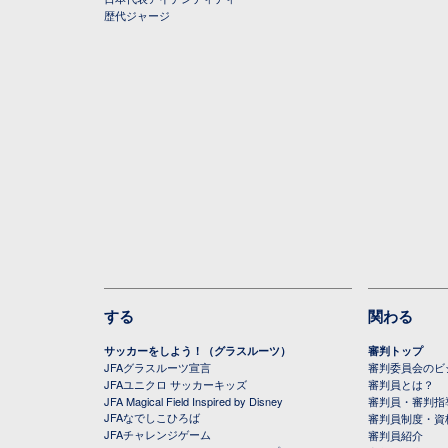
歴代ジャージ
する
関わる
サッカーをしよう！（グラスルーツ）
審判トップ
JFAグラスルーツ宣言
審判委員会のビジ
JFAユニクロ サッカーキッズ
審判員とは？
JFA Magical Field Inspired by Disney
審判員・審判指
JFAなでしこひろば
審判員制度・資
JFAチャレンジゲーム
審判員紹介