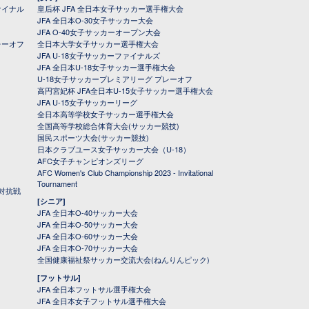
ァイナル
皇后杯 JFA 全日本女子サッカー選手権大会
JFA 全日本O-30女子サッカー大会
JFA O-40女子サッカーオープン大会
レーオフ
全日本大学女子サッカー選手権大会
JFA U-18女子サッカーファイナルズ
JFA 全日本U-18女子サッカー選手権大会
U-18女子サッカープレミアリーグ プレーオフ
高円宮妃杯 JFA全日本U-15女子サッカー選手権大会
JFA U-15女子サッカーリーグ
全日本高等学校女子サッカー選手権大会
全国高等学校総合体育大会(サッカー競技)
国民スポーツ大会(サッカー競技)
日本クラブユース女子サッカー大会（U-18）
AFC女子チャンピオンズリーグ
AFC Women's Club Championship 2023 - Invitational
Tournament
対抗戦
[シニア]
JFA 全日本O-40サッカー大会
JFA 全日本O-50サッカー大会
JFA 全日本O-60サッカー大会
JFA 全日本O-70サッカー大会
全国健康福祉祭サッカー交流大会(ねんりんピック)
[フットサル]
JFA 全日本フットサル選手権大会
JFA 全日本女子フットサル選手権大会