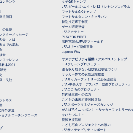
コンテンツ
女子GKキャンプ
JFA ガールズ･エイトU-12 トレセンプログラム
！
フットサルGKキャンプ
重点項目
フットサルタレントキャラバン
特別指定選手制度
ゲーム環境整備
）の役割
JFAアカデミー
レクターメッセージ
PLAYERS FIRST!
習会」とは
高円宮記念JFA夢フィールド
るまでの流れ
JFA/Jリーグ協働事業
会
Japan's Way
修会
サステナビリティ活動（アスパス！）トップ
ンファレンス
JFAグリーンプロジェクト
教本2024
誰も取り残さない競技観戦環境づくり
 販売
サッカー界での女性活躍推進
史
JFAサッカーファミリー安全保護宣言
級・失効
JFA×中央大学「アスパス！協働プロジェクト」
JFAこころのプロジェクト
竹内悌三賞への協力
こどもの未来応援国民運動
ットネス
JFAスポーツマネジャーズカレッジ
動
がんばろうニッポン！ ～サッカーファミリーの
の海外派遣
をひとつに！～
ナショナルコーチングコース
復興支援活動
こども宅食プロジェクトへの協力
プ
JFAサステナビリティレポート
（PDFファイル）