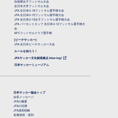
自衛隊女子フットサル大会
全日本大学フットサル大会
JFA 全日本U-18フットサル選手権大会
JFA 全日本U-15フットサル選手権大会
JFA 全日本U-15女子フットサル選手権大会
JFA バーモントカップ 全日本U-12フットサル選手権大
会
AFCフットサルクラブ選手権
[ビーチサッカー]
JFA 全日本ビーチサッカー大会
ルールを知ろう！
JFAサッカー文化創造拠点 blue-ing!
日本サッカーミュージアム
日本サッカー協会トップ
会長メッセージ
JFAの概要
JFAの目標
JFA成長戦略
各種規程・規則