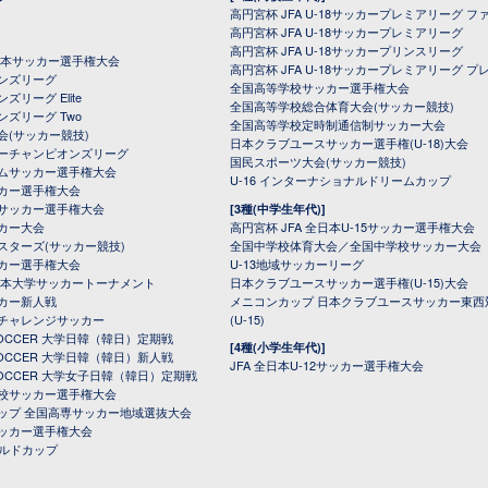
高円宮杯 JFA U-18サッカープレミアリーグ フ
高円宮杯 JFA U-18サッカープレミアリーグ
高円宮杯 JFA U-18サッカープリンスリーグ
全日本サッカー選手権大会
高円宮杯 JFA U-18サッカープレミアリーグ プ
オンズリーグ
全国高等学校サッカー選手権大会
ズリーグ Elite
全国高等学校総合体育大会(サッカー競技)
ンズリーグ Two
全国高等学校定時制通信制サッカー大会
会(サッカー競技)
日本クラブユースサッカー選手権(U-18)大会
ーチャンピオンズリーグ
国民スポーツ大会(サッカー競技)
ムサッカー選手権大会
U-16 インターナショナルドリームカップ
カー選手権大会
サッカー選手権大会
[3種(中学生年代)]
カー大会
高円宮杯 JFA 全日本U-15サッカー選手権大会
スターズ(サッカー競技)
全国中学校体育大会／全国中学校サッカー大会
カー選手権大会
U-13地域サッカーリーグ
日本大学サッカートーナメント
日本クラブユースサッカー選手権(U-15)大会
カー新人戦
メニコンカップ 日本クラブユースサッカー東西
チャレンジサッカー
(U-15)
 SOCCER 大学日韓（韓日）定期戦
[4種(小学生年代)]
 SOCCER 大学日韓（韓日）新人戦
JFA 全日本U-12サッカー選手権大会
 SOCCER 大学女子日韓（韓日）定期戦
校サッカー選手権大会
ップ 全国高専サッカー地域選抜大会
ッカー選手権大会
ールドカップ