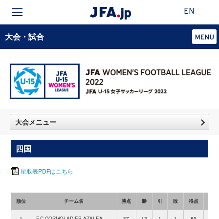
EN
大会・試合
大会メニュー
四国
星取表PDFはこちら
順位
チーム名
勝点
勝
引
敗
得点
失点
1
F.C.CORMOLADIES AZALEA
37
12
1
1
89
5