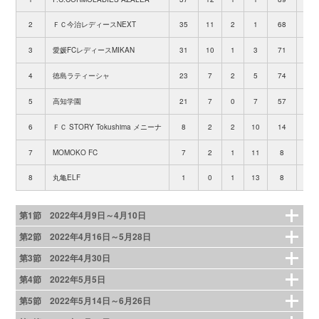
2
ＦＣ今治レディースNEXT
35
11
2
1
68
9
3
愛媛FCレディースMIKAN
31
10
1
3
71
15
4
徳島ラティーシャ
23
7
2
5
74
15
5
高知学園
21
7
0
7
57
36
6
ＦＣ STORY Tokushima メニーナ
8
2
2
10
14
69
7
MOMOKO FC
7
2
1
11
8
79
8
丸亀ELF
1
0
1
13
8
161
第1節 2022年4月9日～4月10日
第2節 2022年4月16日～5月28日
第3節 2022年4月30日
第4節 2022年5月5日
第5節 2022年5月14日～6月26日