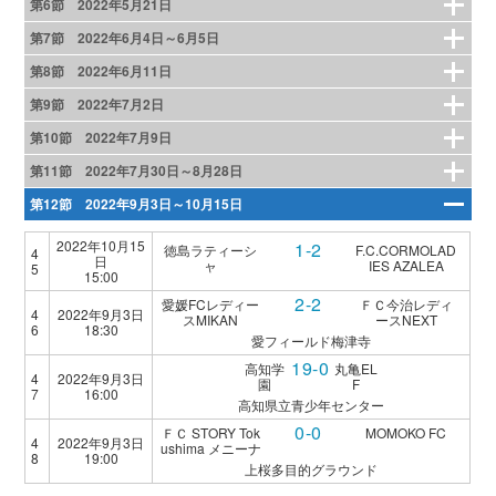
第6節 2022年5月21日
第7節 2022年6月4日～6月5日
第8節 2022年6月11日
第9節 2022年7月2日
第10節 2022年7月9日
第11節 2022年7月30日～8月28日
第12節 2022年9月3日～10月15日
2022年10月15
1-2
徳島ラティーシ
F.C.CORMOLAD
4
日
ャ
IES AZALEA
5
15:00
2-2
愛媛FCレディー
ＦＣ今治レディ
4
2022年9月3日
スMIKAN
ースNEXT
6
18:30
愛フィールド梅津寺
19-0
高知学
丸亀EL
4
2022年9月3日
園
F
7
16:00
高知県立青少年センター
0-0
ＦＣ STORY Tok
MOMOKO FC
4
2022年9月3日
ushima メニーナ
8
19:00
上桜多目的グラウンド