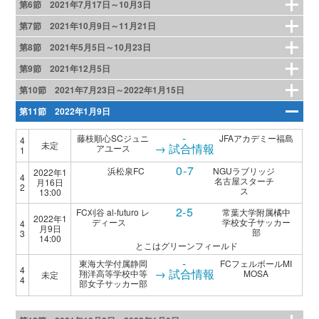
第6節 2021年7月17日～10月3日
第7節 2021年10月9日～11月21日
第8節 2021年5月5日～10月23日
第9節 2021年12月5日
第10節 2021年7月23日～2022年1月15日
第11節 2022年1月9日
-
藤枝順心SCジュニ
JFAアカデミー福島
4
未定
→ 試合情報
アユース
1
0-7
浜松泉FC
NGUラブリッジ
2022年1
4
名古屋スターチ
月16日
2
ス
13:00
2-5
FC刈谷 al-futuro レ
常葉大学附属橘中
2022年1
ディース
学校女子サッカー
4
月9日
部
3
14:00
とこはグリーンフィールド
-
東海大学付属静岡
FCフェルボールMI
4
→ 試合情報
翔洋高等学校中等
MOSA
未定
4
部女子サッカー部