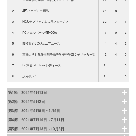
2
JFAアカデミー福島
24
8
0
3
NGUラブリッジ名古屋スターチス
22
7
1
4
FCフェルボールMIMOSA
17
5
2
5
藤枝順心SCジュニアユース
14
4
2
6
東海大学付属静岡翔洋高等学校中等部女子サッカー部
12
4
0
7
FC刈谷 al-futuro レディース
3
1
0
1
8
浜松泉FC
3
1
0
1
第1節 2021年4月18日
第2節 2021年5月2日
第3節 2021年5月8日～5月9日
第4節 2021年7月10日～7月11日
第5節 2021年7月18日～10月3日