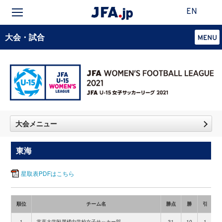
EN
大会・試合
大会メニュー
東海
星取表PDFはこちら
順位
チーム名
勝点
勝
引
1
常葉大学附属橘中学校女子サッカー部
31
10
1