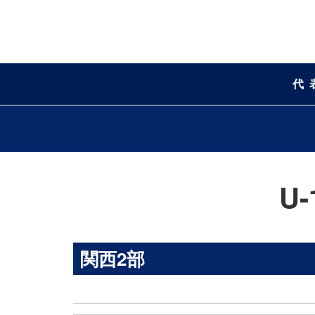
代
U
関西2部