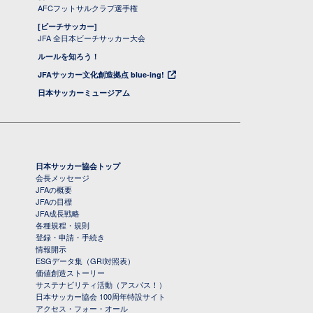
AFCフットサルクラブ選手権
[ビーチサッカー]
JFA 全日本ビーチサッカー大会
ルールを知ろう！
JFAサッカー文化創造拠点 blue-ing!
日本サッカーミュージアム
日本サッカー協会トップ
会長メッセージ
JFAの概要
JFAの目標
JFA成長戦略
各種規程・規則
登録・申請・手続き
情報開示
ESGデータ集（GRI対照表）
価値創造ストーリー
サステナビリティ活動（アスパス！）
日本サッカー協会 100周年特設サイト
アクセス・フォー・オール