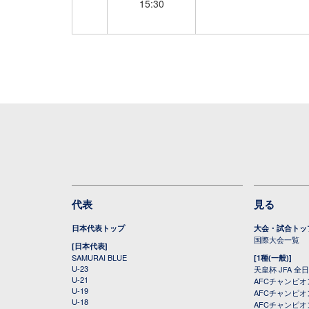
15:30
代表
見る
日本代表トップ
大会・試合トッ
国際大会一覧
[日本代表]
SAMURAI BLUE
[1種(一般)]
U-23
天皇杯 JFA 
U-21
AFCチャンピ
U-19
AFCチャンピオン
U-18
AFCチャンピオ