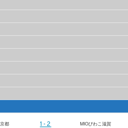
to京都
MIOびわこ滋賀
1-2