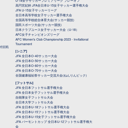
U-18女子サッカープレミアリーグ プレーオフ
高円宮妃杯 JFA全日本U-15女子サッカー選手権大会
JFA U-15女子サッカーリーグ
全日本高等学校女子サッカー選手権大会
全国高等学校総合体育大会(サッカー競技)
国民スポーツ大会(サッカー競技)
日本クラブユース女子サッカー大会（U-18）
AFC女子チャンピオンズリーグ
AFC Women's Club Championship 2023 - Invitational
Tournament
対抗戦
[シニア]
JFA 全日本O-40サッカー大会
JFA 全日本O-50サッカー大会
JFA 全日本O-60サッカー大会
JFA 全日本O-70サッカー大会
全国健康福祉祭サッカー交流大会(ねんりんピック)
[フットサル]
JFA 全日本フットサル選手権大会
JFA 全日本女子フットサル選手権大会
自衛隊女子フットサル大会
全日本大学フットサル大会
JFA 全日本U-18フットサル選手権大会
JFA 全日本U-15フットサル選手権大会
JFA 全日本U-15女子フットサル選手権大会
JFA バーモントカップ 全日本U-12フットサル選手権大
会