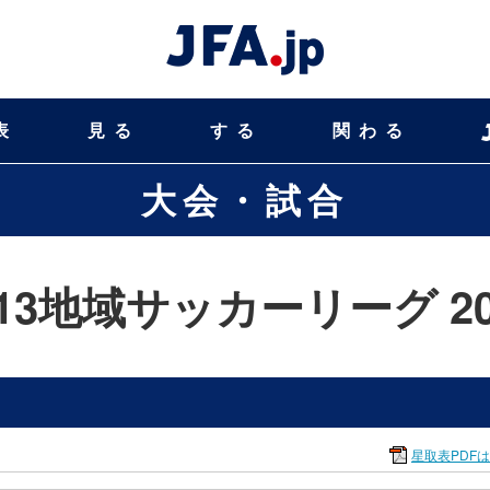
表
見る
する
関わる
大会・試合
-13地域サッカーリーグ 20
星取表PDF