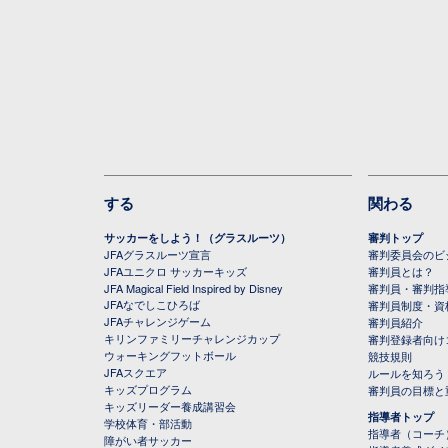
する
関わる
サッカーをしよう！（グラスルーツ）
審判トップ
JFAグラスルーツ宣言
審判委員会のビジ
JFAユニクロ サッカーキッズ
審判員とは？
JFA Magical Field Inspired by Disney
審判員・審判指
JFAなでしこひろば
審判員制度・資
JFAチャレンジゲーム
審判員紹介
キリンファミリーチャレンジカップ
審判登録者向け
ウォーキングフットボール
競技規則
JFAスクエア
ルールを知ろう
キッズプログラム
審判員の目標と
キッズリーダー養成講習会
指導者トップ
学校体育・部活動
指導者（コーチ
障がい者サッカー