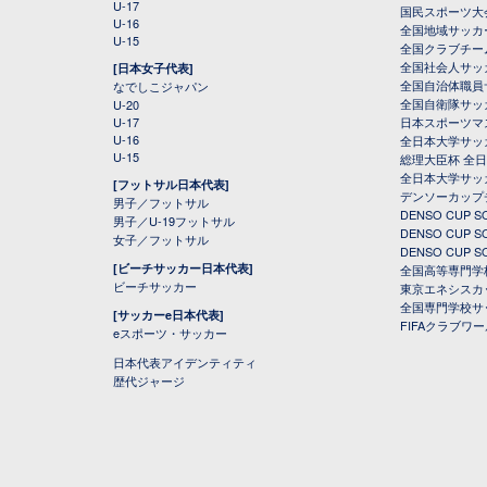
U-17
国民スポーツ大
U-16
全国地域サッカ
U-15
全国クラブチー
全国社会人サッ
[日本女子代表]
全国自治体職員
なでしこジャパン
全国自衛隊サッ
U-20
U-17
日本スポーツマ
U-16
全日本大学サッ
U-15
総理大臣杯 全
全日本大学サッ
[フットサル日本代表]
デンソーカップ
男子／フットサル
DENSO CUP
男子／U-19フットサル
DENSO CUP
女子／フットサル
DENSO CUP
[ビーチサッカー日本代表]
全国高等専門学
ビーチサッカー
東京エネシスカ
全国専門学校サ
[サッカーe日本代表]
FIFAクラブワ
eスポーツ・サッカー
日本代表アイデンティティ
歴代ジャージ