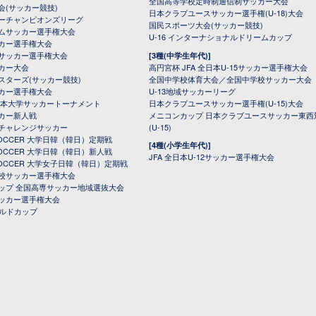
全国高等学校定時制通信制サッカー大会
会(サッカー競技)
日本クラブユースサッカー選手権(U-18)大会
ーチャンピオンズリーグ
国民スポーツ大会(サッカー競技)
ムサッカー選手権大会
U-16 インターナショナルドリームカップ
カー選手権大会
サッカー選手権大会
[3種(中学生年代)]
カー大会
高円宮杯 JFA 全日本U-15サッカー選手権大会
スターズ(サッカー競技)
全国中学校体育大会／全国中学校サッカー大会
カー選手権大会
U-13地域サッカーリーグ
日本大学サッカートーナメント
日本クラブユースサッカー選手権(U-15)大会
カー新人戦
メニコンカップ 日本クラブユースサッカー東西
チャレンジサッカー
(U-15)
 SOCCER 大学日韓（韓日）定期戦
[4種(小学生年代)]
 SOCCER 大学日韓（韓日）新人戦
JFA 全日本U-12サッカー選手権大会
 SOCCER 大学女子日韓（韓日）定期戦
校サッカー選手権大会
ップ 全国高専サッカー地域選抜大会
ッカー選手権大会
ールドカップ