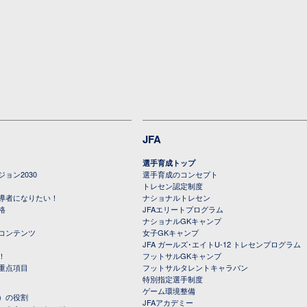
JFA
選手育成トップ
ョン2030
選手育成のコンセプト
トレセン認定制度
導者になりたい！
ナショナルトレセン
格
JFAエリートプログラム
ナショナルGKキャンプ
コンテンツ
女子GKキャンプ
JFA ガールズ･エイトU-12 トレセンプログラム
！
フットサルGKキャンプ
重点項目
フットサルタレントキャラバン
特別指定選手制度
ゲーム環境整備
）の役割
JFAアカデミー