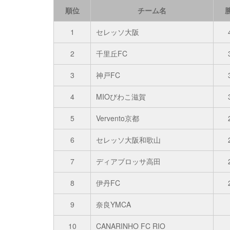
順位
チーム名
1
セレッソ大阪
2
千里丘FC
3
神戸FC
4
MIOびわこ滋賀
5
Vervento京都
6
セレッソ大阪和歌山
7
ディアブロッサ高田
8
伊丹FC
9
奈良YMCA
10
CANARINHO FC RIO