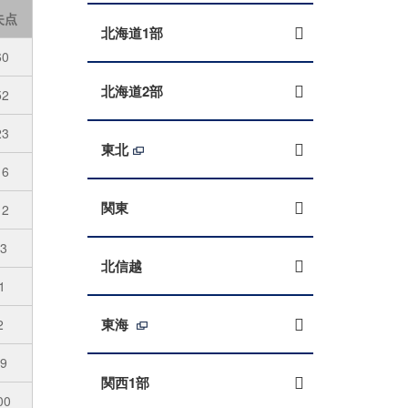
失点
北海道1部
60
北海道2部
52
23
東北
16
関東
12
13
北信越
1
東海
2
49
関西1部
00