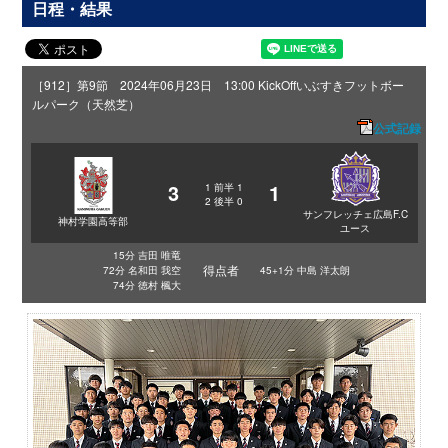
日程・結果
［912］第9節 2024年06月23日 13:00 KickOff
いぶすきフットボー
ルパーク（天然芝）
公式記録
3
1
1
前半
1
2
後半
0
サンフレッチェ広島F.C
神村学園高等部
ユース
15分 吉田 唯竜
得点者
72分 名和田 我空
45+1分 中島 洋太朗
74分 徳村 楓大