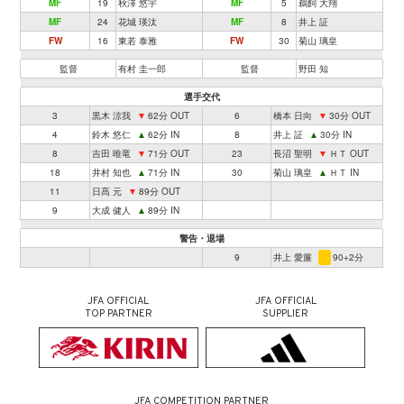
MF
19
秋澤 悠宇
MF
5
鵜飼 大翔
MF
24
花城 瑛汰
MF
8
井上 証
FW
16
東若 泰雅
FW
30
菊山 璃皇
監督
有村 圭一郎
監督
野田 知
選手交代
3
黒木 涼我
▼
62分 OUT
6
橋本 日向
▼
30分 OUT
4
鈴木 悠仁
▲
62分 IN
8
井上 証
▲
30分 IN
8
吉田 唯竜
▼
71分 OUT
23
長沼 聖明
▼
ＨＴ OUT
18
井村 知也
▲
71分 IN
30
菊山 璃皇
▲
ＨＴ IN
11
日髙 元
▼
89分 OUT
9
大成 健人
▲
89分 IN
警告・退場
9
井上 愛簾
90+2分
JFA OFFICIAL
JFA OFFICIAL
TOP PARTNER
SUPPLIER
JFA COMPETITION PARTNER