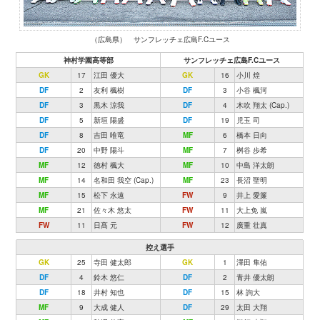
（広島県） サンフレッチェ広島F.Cユース
神村学園高等部
サンフレッチェ広島F.Cユース
GK
17
江田 優大
GK
16
小川 煌
DF
2
友利 楓樹
DF
3
小谷 楓河
DF
3
黒木 涼我
DF
4
木吹 翔太 (Cap.)
DF
5
新垣 陽盛
DF
19
児玉 司
DF
8
吉田 唯竜
MF
6
橋本 日向
DF
20
中野 陽斗
MF
7
桝谷 歩希
MF
12
徳村 楓大
MF
10
中島 洋太朗
MF
14
名和田 我空 (Cap.)
MF
23
長沼 聖明
MF
15
松下 永遠
FW
9
井上 愛簾
MF
21
佐々木 悠太
FW
11
大上免 嵐
FW
11
日髙 元
FW
12
廣重 壮真
控え選手
GK
25
寺田 健太郎
GK
1
澤田 隼佑
DF
4
鈴木 悠仁
DF
2
青井 優太朗
DF
18
井村 知也
DF
15
林 詢大
MF
9
大成 健人
DF
29
太田 大翔