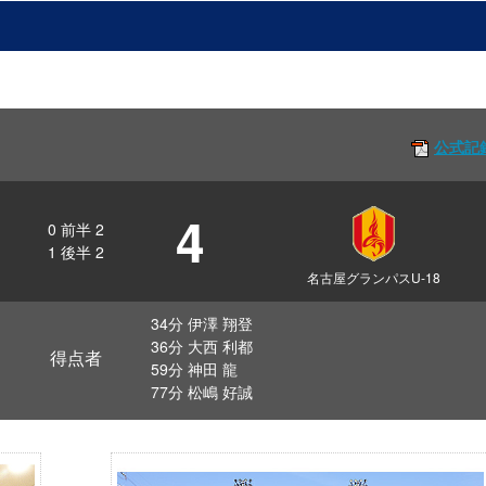
公式記
4
0
前半
2
1
後半
2
名古屋グランパスU-18
34分 伊澤 翔登
36分 大西 利都
得点者
59分 神田 龍
77分 松嶋 好誠