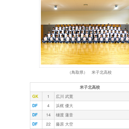
（鳥取県） 米子北高校
米子北高校
GK
1
広川 武寛
DF
4
浜梶 優大
DF
14
樋渡 蓮音
DF
22
藤原 大空