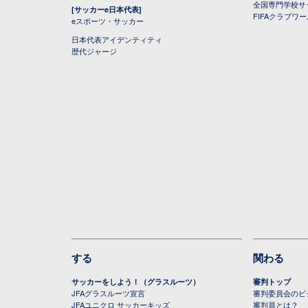
全国専門学校サ
[サッカーe日本代表]
FIFAクラブワ
eスポーツ・サッカー
日本代表アイデンティティ
歴代ジャージ
する
関わる
サッカーをしよう！（グラスルーツ）
審判トップ
JFAグラスルーツ宣言
審判委員会のビジ
JFAユニクロ サッカーキッズ
審判員とは？