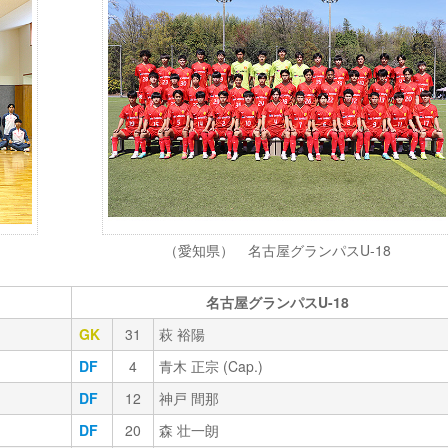
（愛知県） 名古屋グランパスU-18
名古屋グランパスU-18
GK
31
萩 裕陽
DF
4
青木 正宗 (Cap.)
DF
12
神戸 間那
DF
20
森 壮一朗