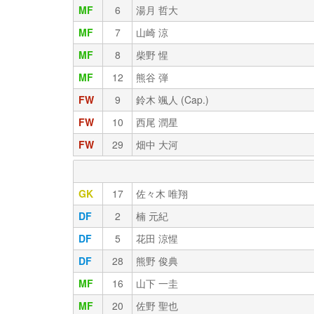
MF
6
湯月 哲大
MF
7
山崎 涼
MF
8
柴野 惺
MF
12
熊谷 弾
FW
9
鈴木 颯人 (Cap.)
FW
10
西尾 潤星
FW
29
畑中 大河
GK
17
佐々木 唯翔
DF
2
楠 元紀
DF
5
花田 涼惺
DF
28
熊野 俊典
MF
16
山下 一圭
MF
20
佐野 聖也