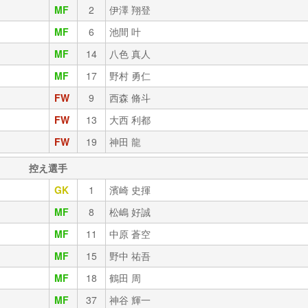
MF
2
伊澤 翔登
MF
6
池間 叶
MF
14
八色 真人
MF
17
野村 勇仁
FW
9
西森 脩斗
FW
13
大西 利都
FW
19
神田 龍
控え選手
GK
1
濱崎 史揮
MF
8
松嶋 好誠
MF
11
中原 蒼空
MF
15
野中 祐吾
MF
18
鶴田 周
MF
37
神谷 輝一