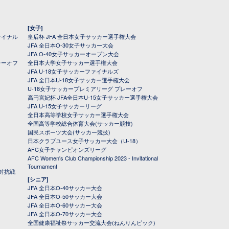
[女子]
ァイナル
皇后杯 JFA 全日本女子サッカー選手権大会
JFA 全日本O-30女子サッカー大会
JFA O-40女子サッカーオープン大会
レーオフ
全日本大学女子サッカー選手権大会
JFA U-18女子サッカーファイナルズ
JFA 全日本U-18女子サッカー選手権大会
U-18女子サッカープレミアリーグ プレーオフ
高円宮妃杯 JFA全日本U-15女子サッカー選手権大会
JFA U-15女子サッカーリーグ
全日本高等学校女子サッカー選手権大会
全国高等学校総合体育大会(サッカー競技)
国民スポーツ大会(サッカー競技)
日本クラブユース女子サッカー大会（U-18）
AFC女子チャンピオンズリーグ
AFC Women's Club Championship 2023 - Invitational
Tournament
対抗戦
[シニア]
JFA 全日本O-40サッカー大会
JFA 全日本O-50サッカー大会
JFA 全日本O-60サッカー大会
JFA 全日本O-70サッカー大会
全国健康福祉祭サッカー交流大会(ねんりんピック)