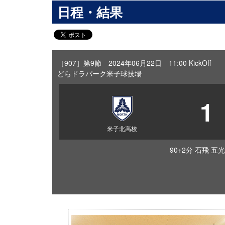
日程・結果
［907］第9節 2024年06月22日 11:00 KickOff
どらドラパーク米子球技場
1
米子北高校
90+2分 石飛 五光