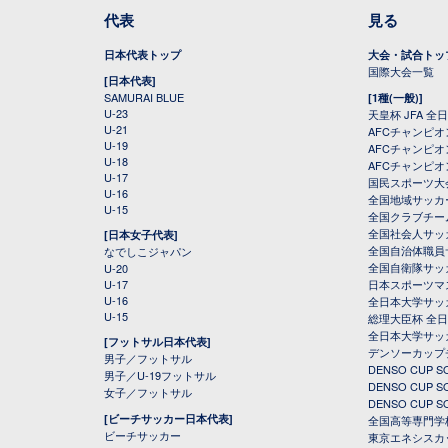
代表
見る
日本代表トップ
大会・試合トッ
国際大会一覧
[日本代表]
SAMURAI BLUE
[1種(一般)]
U-23
天皇杯 JFA 
U-21
AFCチャンピ
U-19
AFCチャンピオン
U-18
AFCチャンピオ
U-17
国民スポーツ大
U-16
全国地域サッカ
U-15
全国クラブチー
全国社会人サッ
[日本女子代表]
全国自治体職員
なでしこジャパン
全国自衛隊サッ
U-20
U-17
日本スポーツマ
U-16
全日本大学サッ
U-15
総理大臣杯 全
全日本大学サッ
[フットサル日本代表]
デンソーカップ
男子／フットサル
DENSO CUP
男子／U-19フットサル
DENSO CUP
女子／フットサル
DENSO CUP
[ビーチサッカー日本代表]
全国高等専門学
ビーチサッカー
東京エネシスカ