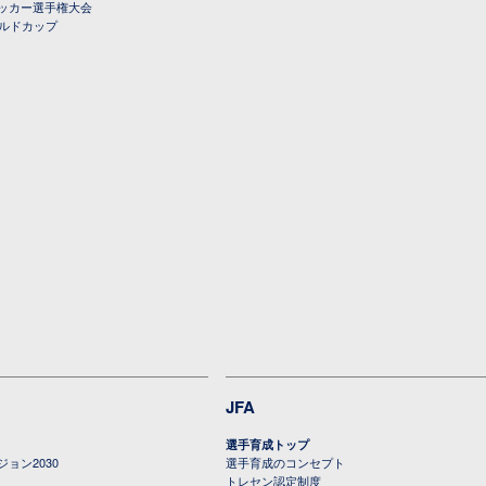
ッカー選手権大会
ールドカップ
JFA
選手育成トップ
ョン2030
選手育成のコンセプト
トレセン認定制度