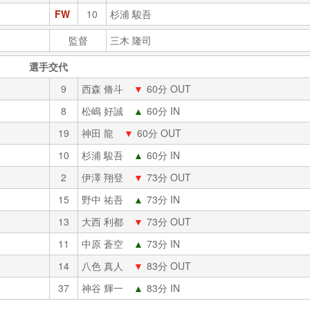
FW
10
杉浦 駿吾
監督
三木 隆司
選手交代
9
西森 脩斗
▼
60分 OUT
8
松嶋 好誠
▲
60分 IN
19
神田 龍
▼
60分 OUT
10
杉浦 駿吾
▲
60分 IN
2
伊澤 翔登
▼
73分 OUT
15
野中 祐吾
▲
73分 IN
13
大西 利都
▼
73分 OUT
11
中原 蒼空
▲
73分 IN
14
八色 真人
▼
83分 OUT
37
神谷 輝一
▲
83分 IN