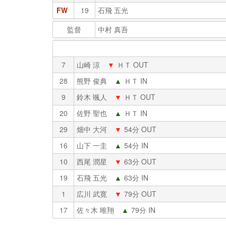
FW
19
石飛 五光
監督
中村 真吾
7
山崎 涼
▼
ＨＴ OUT
28
熊野 俊典
▲
ＨＴ IN
9
鈴木 颯人
▼
ＨＴ OUT
20
佐野 聖也
▲
ＨＴ IN
29
畑中 大河
▼
54分 OUT
16
山下 一圭
▲
54分 IN
10
西尾 潤星
▼
63分 OUT
19
石飛 五光
▲
63分 IN
1
広川 武寛
▼
79分 OUT
17
佐々木 唯翔
▲
79分 IN