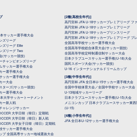
プ
[2種(高校生年代)]
高円宮杯 JFA U-18サッカープレミアリーグ フ
高円宮杯 JFA U-18サッカープレミアリーグ
高円宮杯 JFA U-18サッカープリンスリーグ
全日本サッカー選手権大会
高円宮杯 JFA U-18サッカープレミアリーグ プ
オンズリーグ
全国高等学校サッカー選手権大会
ズリーグ Elite
全国高等学校総合体育大会(サッカー競技)
ンズリーグ Two
全国高等学校定時制通信制サッカー大会
会(サッカー競技)
日本クラブユースサッカー選手権(U-18)大会
ーチャンピオンズリーグ
国民スポーツ大会(サッカー競技)
ムサッカー選手権大会
U-16 インターナショナルドリームカップ
カー選手権大会
サッカー選手権大会
[3種(中学生年代)]
カー大会
高円宮杯 JFA 全日本U-15サッカー選手権大会
スターズ(サッカー競技)
全国中学校体育大会／全国中学校サッカー大会
カー選手権大会
U-13地域サッカーリーグ
日本大学サッカートーナメント
日本クラブユースサッカー選手権(U-15)大会
カー新人戦
メニコンカップ 日本クラブユースサッカー東西
チャレンジサッカー
(U-15)
 SOCCER 大学日韓（韓日）定期戦
[4種(小学生年代)]
 SOCCER 大学日韓（韓日）新人戦
JFA 全日本U-12サッカー選手権大会
 SOCCER 大学女子日韓（韓日）定期戦
校サッカー選手権大会
ップ 全国高専サッカー地域選抜大会