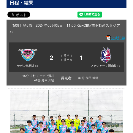
日程・結果
［509］第5節 2024年05月05日 11:00 KickOff
駅前不動産スタジア
ム
公式記録
2
1
1
前半
1
1
後半
0
サガン鳥栖U-18
ファジアーノ岡山U-18
45分 山村 チーディ賢斗
得点者
32分 作田 航輝
48分 鈴木 大馳