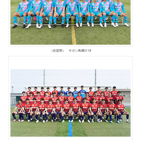
（佐賀県） サガン鳥栖U-18