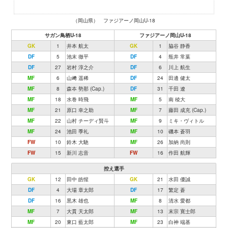
（岡山県） ファジアーノ岡山U-18
サガン鳥栖U-18
ファジアーノ岡山U-18
GK
1
井本 航太
GK
1
脇谷 静香
DF
5
池末 徹平
DF
4
瓶井 常葉
DF
27
岩村 淳之介
DF
6
川上 航生
MF
6
山﨑 遥稀
DF
24
田邊 健太
MF
8
森夲 勢那 (Cap.)
DF
31
千田 遼
MF
18
水巻 時飛
MF
5
南 稜大
MF
21
原口 幸之助
MF
7
藤田 成充 (Cap.)
MF
22
山村 チーディ賢斗
MF
9
ミキ・ヴィトル
MF
24
池田 季礼
MF
10
磯本 蒼羽
FW
10
鈴木 大馳
MF
26
加納 尚則
FW
15
新川 志音
FW
16
作田 航輝
控え選手
GK
12
田中 皓惺
GK
21
水田 優誠
DF
4
大場 章太郎
DF
17
繁定 蒼
DF
16
黒木 雄也
MF
8
清水 愛都
MF
7
大貫 天太郎
MF
13
末宗 寛士郎
MF
20
東口 藍太郎
MF
23
白神 端基