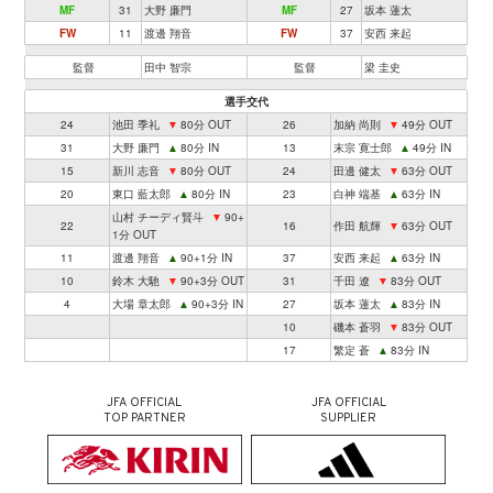
MF
31
大野 廉門
MF
27
坂本 蓮太
FW
11
渡邊 翔音
FW
37
安西 来起
監督
田中 智宗
監督
梁 圭史
選手交代
24
池田 季礼
▼
80分 OUT
26
加納 尚則
▼
49分 OUT
31
大野 廉門
▲
80分 IN
13
末宗 寛士郎
▲
49分 IN
15
新川 志音
▼
80分 OUT
24
田邊 健太
▼
63分 OUT
20
東口 藍太郎
▲
80分 IN
23
白神 端基
▲
63分 IN
山村 チーディ賢斗
▼
90+
22
16
作田 航輝
▼
63分 OUT
1分 OUT
11
渡邊 翔音
▲
90+1分 IN
37
安西 来起
▲
63分 IN
10
鈴木 大馳
▼
90+3分 OUT
31
千田 遼
▼
83分 OUT
4
大場 章太郎
▲
90+3分 IN
27
坂本 蓮太
▲
83分 IN
10
磯本 蒼羽
▼
83分 OUT
17
繁定 蒼
▲
83分 IN
JFA OFFICIAL
JFA OFFICIAL
TOP PARTNER
SUPPLIER