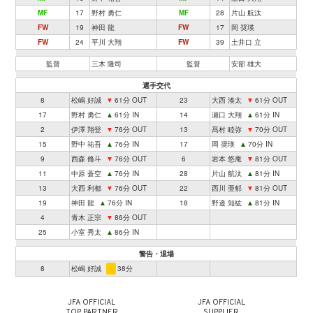
MF
17
野村 勇仁
MF
28
片山 航汰
FW
19
神田 龍
FW
17
岡 奨瑛
FW
24
平川 大翔
FW
39
土井口 立
監督
三木 隆司
監督
安部 雄大
選手交代
8
松嶋 好誠
▼
61分 OUT
23
大西 湊太
▼
61分 OUT
17
野村 勇仁
▲
61分 IN
14
瀬口 大翔
▲
61分 IN
2
伊澤 翔登
▼
76分 OUT
13
髙村 睦弥
▼
70分 OUT
15
野中 祐吾
▲
76分 IN
17
岡 奨瑛
▲
70分 IN
9
西森 脩斗
▼
76分 OUT
6
岩本 悠庵
▼
81分 OUT
11
中原 蒼空
▲
76分 IN
28
片山 航汰
▲
81分 IN
13
大西 利都
▼
76分 OUT
22
西川 亜郁
▼
81分 OUT
19
神田 龍
▲
76分 IN
18
野邉 知紘
▲
81分 IN
4
青木 正宗
▼
86分 OUT
25
小室 秀太
▲
86分 IN
警告・退場
8
松嶋 好誠
38分
JFA OFFICIAL
JFA OFFICIAL
TOP PARTNER
SUPPLIER