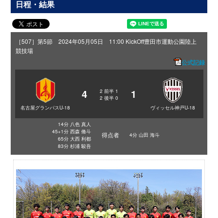
日程・結果
［507］第5節 2024年05月05日 11:00 KickOff
豊田市運動公園陸上
競技場
公式記録
4
1
2
前半
1
2
後半
0
名古屋グランパスU-18
ヴィッセル神戸U-18
14分 八色 真人
45+1分 西森 脩斗
得点者
4分 山田 海斗
65分 大西 利都
83分 杉浦 駿吾