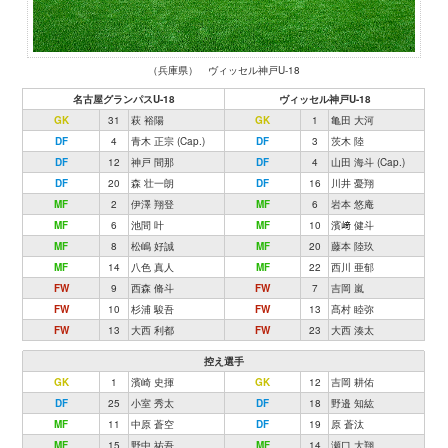
（兵庫県） ヴィッセル神戸U-18
名古屋グランパスU-18
ヴィッセル神戸U-18
GK
31
萩 裕陽
GK
1
亀田 大河
DF
4
青木 正宗 (Cap.)
DF
3
茨木 陸
DF
12
神戸 間那
DF
4
山田 海斗 (Cap.)
DF
20
森 壮一朗
DF
16
川井 憂翔
MF
2
伊澤 翔登
MF
6
岩本 悠庵
MF
6
池間 叶
MF
10
濱﨑 健斗
MF
8
松嶋 好誠
MF
20
藤本 陸玖
MF
14
八色 真人
MF
22
西川 亜郁
FW
9
西森 脩斗
FW
7
吉岡 嵐
FW
10
杉浦 駿吾
FW
13
髙村 睦弥
FW
13
大西 利都
FW
23
大西 湊太
控え選手
GK
1
濱崎 史揮
GK
12
吉岡 耕佑
DF
25
小室 秀太
DF
18
野邉 知紘
MF
11
中原 蒼空
DF
19
原 蒼汰
MF
15
野中 祐吾
MF
14
瀬口 大翔