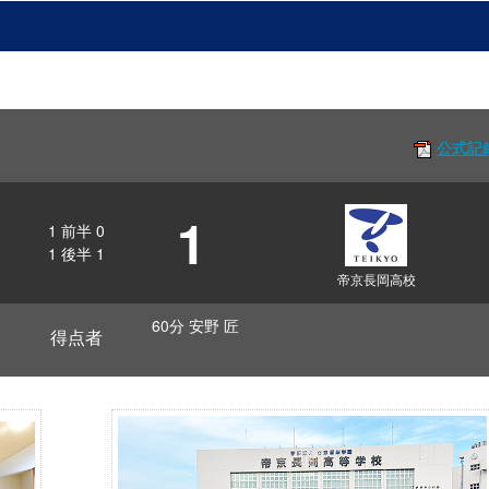
公式記
1
1
前半
0
1
後半
1
帝京長岡高校
60分 安野 匠
得点者