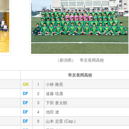
（新潟県） 帝京長岡高校
帝京長岡高校
GK
1
小林 脩晃
DF
2
遠藤 琉晟
DF
3
下田 蒼太朗
DF
4
池田 遼
DF
5
山本 圭晋 (Cap.)