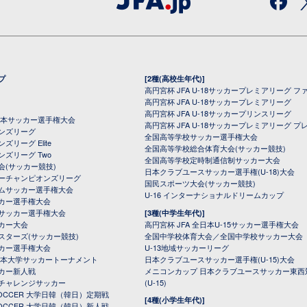
プ
[2種(高校生年代)]
高円宮杯 JFA U-18サッカープレミアリーグ フ
高円宮杯 JFA U-18サッカープレミアリーグ
高円宮杯 JFA U-18サッカープリンスリーグ
全日本サッカー選手権大会
高円宮杯 JFA U-18サッカープレミアリーグ プ
オンズリーグ
全国高等学校サッカー選手権大会
ズリーグ Elite
全国高等学校総合体育大会(サッカー競技)
ンズリーグ Two
全国高等学校定時制通信制サッカー大会
会(サッカー競技)
日本クラブユースサッカー選手権(U-18)大会
ーチャンピオンズリーグ
国民スポーツ大会(サッカー競技)
ムサッカー選手権大会
U-16 インターナショナルドリームカップ
カー選手権大会
サッカー選手権大会
[3種(中学生年代)]
カー大会
高円宮杯 JFA 全日本U-15サッカー選手権大会
スターズ(サッカー競技)
全国中学校体育大会／全国中学校サッカー大会
カー選手権大会
U-13地域サッカーリーグ
日本大学サッカートーナメント
日本クラブユースサッカー選手権(U-15)大会
カー新人戦
メニコンカップ 日本クラブユースサッカー東西
チャレンジサッカー
(U-15)
 SOCCER 大学日韓（韓日）定期戦
[4種(小学生年代)]
 SOCCER 大学日韓（韓日）新人戦