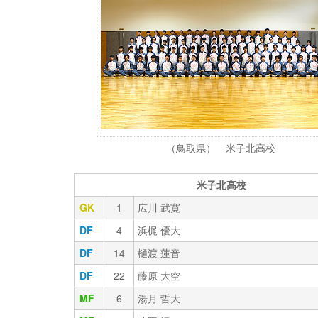
（鳥取県） 米子北高校
米子北高校
GK
1
広川 武寛
DF
4
浜梶 優大
DF
14
樋渡 蓮音
DF
22
藤原 大空
MF
6
湯月 哲大