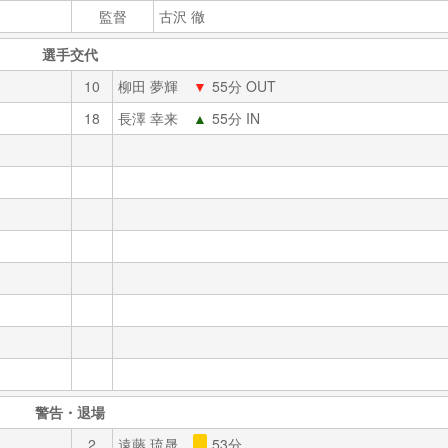
監督
古沢 徹
選手交代
10
柳田 夢輝
▼
55分 OUT
18
長澤 幸来
▲
55分 IN
警告・退場
2
遠藤 琉晟
53分