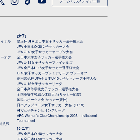
ソーシャルメディア一覧
[女子]
ァイナル
皇后杯 JFA 全日本女子サッカー選手権大会
JFA 全日本O-30女子サッカー大会
JFA O-40女子サッカーオープン大会
レーオフ
全日本大学女子サッカー選手権大会
JFA U-18女子サッカーファイナルズ
JFA 全日本U-18女子サッカー選手権大会
U-18女子サッカープレミアリーグ プレーオフ
高円宮妃杯 JFA全日本U-15女子サッカー選手権大会
JFA U-15女子サッカーリーグ
全日本高等学校女子サッカー選手権大会
全国高等学校総合体育大会(サッカー競技)
国民スポーツ大会(サッカー競技)
日本クラブユース女子サッカー大会（U-18）
AFC女子チャンピオンズリーグ
AFC Women's Club Championship 2023 - Invitational
Tournament
対抗戦
[シニア]
JFA 全日本O-40サッカー大会
JFA 全日本O-50サッカー大会