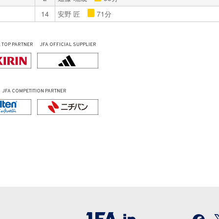
14
安野 匠
71分
L
TOP PARTNER
JFA OFFICIAL
SUPPLIER
JFA COMPETITION PARTNER