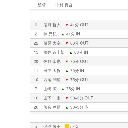
監督
中村 真吾
6
湯月 哲大
▼
41分 OUT
2
楠 元紀
▲
41分 IN
22
藤原 大空
▼
68分 OUT
15
橋井 蒼士郎
▲
68分 IN
20
佐野 聖也
▼
75分 OUT
11
田中 太賀
▲
75分 IN
10
西尾 潤星
▼
75分 OUT
7
山崎 涼
▲
75分 IN
16
山下 一圭
▼
90+3分 OUT
26
落合 翔覇
▲
90+3分 IN
4
浜梶 優大
64分