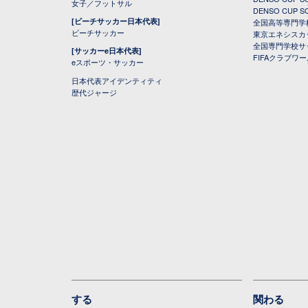
女子／フットサル
DENSO CUP
[ビーチサッカー日本代表]
全国高等専門学
ビーチサッカー
東京エネシスカ
全国専門学校サ
[サッカーe日本代表]
FIFAクラブワ
eスポーツ・サッカー
日本代表アイデンティティ
歴代ジャージ
する
関わる