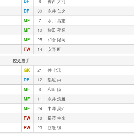
DF
6
香西 大河
DF
30
永井 仁之
MF
7
水川 昌志
MF
10
柳田 夢輝
MF
25
和食 陽向
FW
14
安野 匠
控え選手
GK
21
仲 七璃
DF
12
稲垣 純
MF
8
和田 陸
MF
11
永井 悠雅
MF
24
中澤 昊介
FW
18
長澤 幸来
FW
23
渡邉 颯