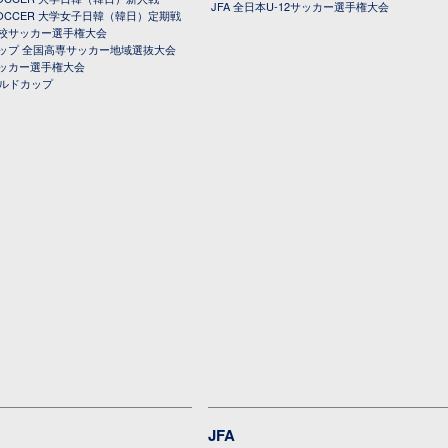
JFA 全日本U-12サッカー選手権大会
 SOCCER 大学女子日韓（韓日）定期戦
校サッカー選手権大会
ップ 全国高専サッカー地域選抜大会
ッカー選手権大会
ールドカップ
JFA