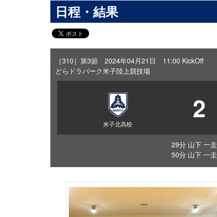
日程・結果
［310］第3節 2024年04月21日 11:00 KickOff
どらドラパーク米子陸上競技場
2
米子北高校
29分 山下 一圭
50分 山下 一圭