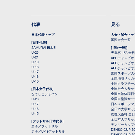
代表
見る
日本代表トップ
大会・試合トッ
国際大会一覧
[日本代表]
SAMURAI BLUE
[1種(一般)]
U-23
天皇杯 JFA 
U-21
AFCチャンピ
U-19
AFCチャンピオン
U-18
AFCチャンピオ
U-17
国民スポーツ大
U-16
全国地域サッカ
U-15
全国クラブチー
全国社会人サッ
[日本女子代表]
全国自治体職員
なでしこジャパン
全国自衛隊サッ
U-20
U-17
日本スポーツマ
U-16
全日本大学サッ
U-15
総理大臣杯 全
全日本大学サッ
[フットサル日本代表]
デンソーカップ
男子／フットサル
DENSO CUP
男子／U-19フットサル
DENSO CUP