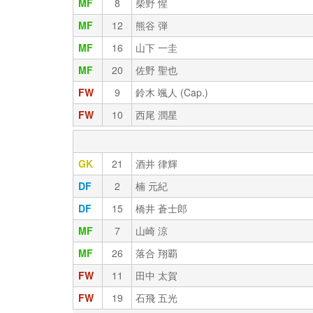
MF
8
柴野 惺
MF
12
熊谷 弾
MF
16
山下 一圭
MF
20
佐野 聖也
FW
9
鈴木 颯人 (Cap.)
FW
10
西尾 潤星
GK
21
酒井 律輝
DF
2
楠 元紀
DF
15
橋井 蒼士郎
MF
7
山崎 涼
MF
26
落合 翔覇
FW
11
田中 太賀
FW
19
石飛 五光