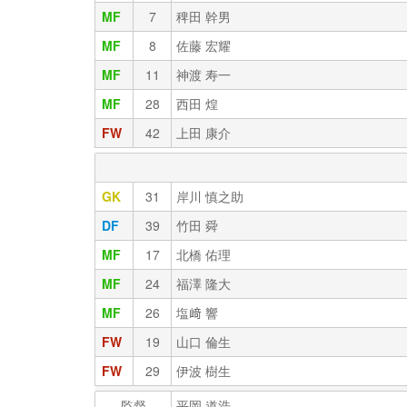
MF
7
稗田 幹男
MF
8
佐藤 宏耀
MF
11
神渡 寿一
MF
28
西田 煌
FW
42
上田 康介
GK
31
岸川 慎之助
DF
39
竹田 舜
MF
17
北橋 佑理
MF
24
福澤 隆大
MF
26
塩﨑 響
FW
19
山口 倫生
FW
29
伊波 樹生
監督
平岡 道浩