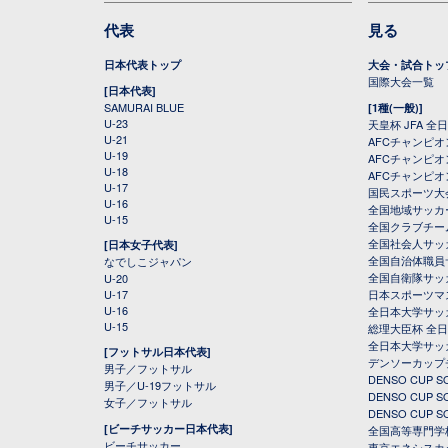
代表
見る
日本代表トップ
大会・試合トッ
国際大会一覧
[日本代表]
SAMURAI BLUE
[1種(一般)]
U-23
天皇杯 JFA 
U-21
AFCチャンピ
U-19
AFCチャンピオン
U-18
AFCチャンピオ
U-17
国民スポーツ大
U-16
全国地域サッカ
U-15
全国クラブチー
全国社会人サッ
[日本女子代表]
全国自治体職員
なでしこジャパン
全国自衛隊サッ
U-20
U-17
日本スポーツマ
U-16
全日本大学サッ
U-15
総理大臣杯 全
全日本大学サッ
[フットサル日本代表]
デンソーカップ
男子／フットサル
DENSO CUP
男子／U-19フットサル
DENSO CUP
女子／フットサル
DENSO CUP
[ビーチサッカー日本代表]
全国高等専門学
ビーチサッカー
東京エネシスカ