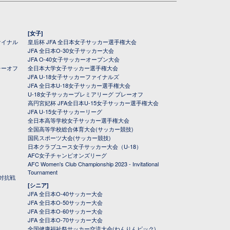
[女子]
ァイナル
皇后杯 JFA 全日本女子サッカー選手権大会
JFA 全日本O-30女子サッカー大会
JFA O-40女子サッカーオープン大会
レーオフ
全日本大学女子サッカー選手権大会
JFA U-18女子サッカーファイナルズ
JFA 全日本U-18女子サッカー選手権大会
U-18女子サッカープレミアリーグ プレーオフ
高円宮妃杯 JFA全日本U-15女子サッカー選手権大会
JFA U-15女子サッカーリーグ
全日本高等学校女子サッカー選手権大会
全国高等学校総合体育大会(サッカー競技)
国民スポーツ大会(サッカー競技)
日本クラブユース女子サッカー大会（U-18）
AFC女子チャンピオンズリーグ
AFC Women's Club Championship 2023 - Invitational
Tournament
対抗戦
[シニア]
JFA 全日本O-40サッカー大会
JFA 全日本O-50サッカー大会
JFA 全日本O-60サッカー大会
JFA 全日本O-70サッカー大会
全国健康福祉祭サッカー交流大会(ねんりんピック)