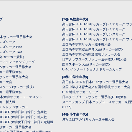
プ
[2種(高校生年代)]
高円宮杯 JFA U-18サッカープレミアリーグ フ
高円宮杯 JFA U-18サッカープレミアリーグ
高円宮杯 JFA U-18サッカープリンスリーグ
全日本サッカー選手権大会
高円宮杯 JFA U-18サッカープレミアリーグ プ
オンズリーグ
全国高等学校サッカー選手権大会
ズリーグ Elite
全国高等学校総合体育大会(サッカー競技)
ンズリーグ Two
全国高等学校定時制通信制サッカー大会
会(サッカー競技)
日本クラブユースサッカー選手権(U-18)大会
ーチャンピオンズリーグ
国民スポーツ大会(サッカー競技)
ムサッカー選手権大会
U-16 インターナショナルドリームカップ
カー選手権大会
サッカー選手権大会
[3種(中学生年代)]
カー大会
高円宮杯 JFA 全日本U-15サッカー選手権大会
スターズ(サッカー競技)
全国中学校体育大会／全国中学校サッカー大会
カー選手権大会
U-13地域サッカーリーグ
日本大学サッカートーナメント
日本クラブユースサッカー選手権(U-15)大会
カー新人戦
メニコンカップ 日本クラブユースサッカー東西
チャレンジサッカー
(U-15)
 SOCCER 大学日韓（韓日）定期戦
[4種(小学生年代)]
 SOCCER 大学日韓（韓日）新人戦
JFA 全日本U-12サッカー選手権大会
 SOCCER 大学女子日韓（韓日）定期戦
校サッカー選手権大会
ップ 全国高専サッカー地域選抜大会