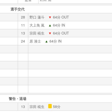
選手交代
28
野口 蓮斗
▼
64分 OUT
11
大上免 嵐
▲
64分 IN
13
宗田 椛生
▼
64分 OUT
24
原 湊士
▲
64分 IN
警告・退場
13
宗田 椛生
58分