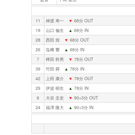
11
神渡 寿一
▼
68分 OUT
19
山口 倫生
▲
68分 IN
28
西田 煌
▼
68分 OUT
26
塩﨑 響
▲
68分 IN
7
稗田 幹男
▼
78分 OUT
39
竹田 舜
▲
78分 IN
42
上田 康介
▼
78分 OUT
29
伊波 樹生
▲
78分 IN
6
大谷 圭史
▼
90+3分 OUT
24
福澤 隆大
▲
90+3分 IN