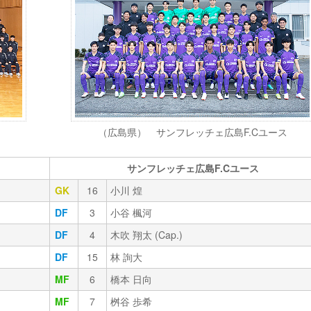
（広島県） サンフレッチェ広島F.Cユース
サンフレッチェ広島F.Cユース
GK
16
小川 煌
DF
3
小谷 楓河
DF
4
木吹 翔太 (Cap.)
DF
15
林 詢大
MF
6
橋本 日向
MF
7
桝谷 歩希