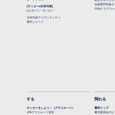
全国専門学校サ
[サッカーe日本代表]
FIFAクラブワ
eスポーツ・サッカー
日本代表アイデンティティ
歴代ジャージ
する
関わる
サッカーをしよう！（グラスルーツ）
審判トップ
JFAグラスルーツ宣言
審判委員会のビジ