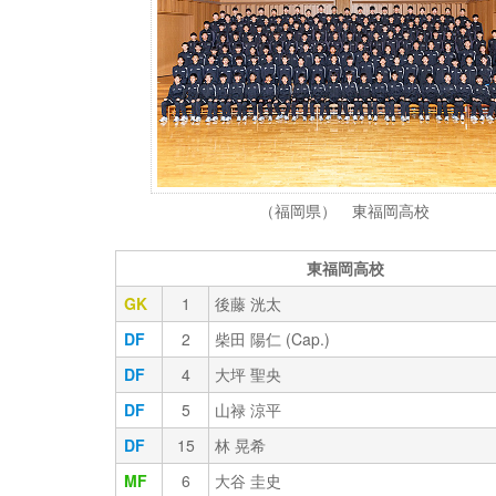
（福岡県） 東福岡高校
東福岡高校
GK
1
後藤 洸太
DF
2
柴田 陽仁 (Cap.)
DF
4
大坪 聖央
DF
5
山禄 涼平
DF
15
林 晃希
MF
6
大谷 圭史