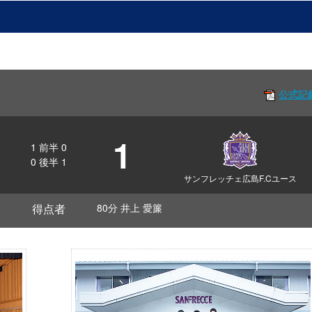
公式記
1
1
前半
0
0
後半
1
サンフレッチェ広島F.Cユース
得点者
80分 井上 愛簾