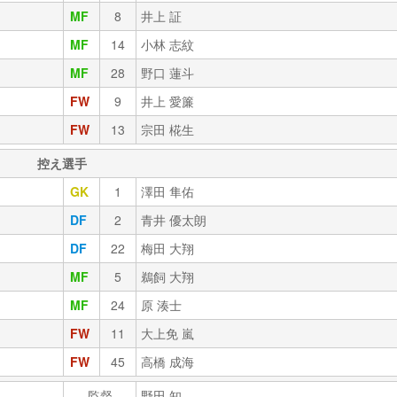
MF
8
井上 証
MF
14
小林 志紋
MF
28
野口 蓮斗
FW
9
井上 愛簾
FW
13
宗田 椛生
控え選手
GK
1
澤田 隼佑
DF
2
青井 優太朗
DF
22
梅田 大翔
MF
5
鵜飼 大翔
MF
24
原 湊士
FW
11
大上免 嵐
FW
45
高橋 成海
監督
野田 知