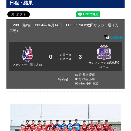
日程・結果
［209］第2節 2024年04月14日 11:00 KickOff
政田サッカー場（人
工芝）
公式記録
0
3
0
前半
0
0
後半
3
サンフレッチェ広島F.C
ファジアーノ岡山U-18
ユース
60分 井上 愛簾
得点者
83分 桝谷 歩希
90+4分 小林 志紋