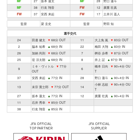
MF
27
坂本 蓮太
MF
28
野口 蓮斗
MF
38
行友 翔音
FW
12
廣重 壮真
FW
37
安西 来起
FW
17
土井川 遥人
監督
梁 圭史
監督
野田 知
選手交代
24
田邊 健太
▼
68分 OUT
11
大上免 嵐
▼
83分 OUT
2
脇本 祐希
▲
68分 IN
22
梅田 大翔
▲
83分 IN
26
加納 尚則
▼
68分 OUT
7
桝谷 歩希
▼
87分 OUT
25
堤 涼太朗
▲
68分 IN
8
井上 証
▲
87分 IN
ミキ・ヴィトル
▼
77分
橋本 日向
▼
90+4分 OU
9
6
OUT
T
37
安西 来起
▲
77分 IN
28
野口 蓮斗
▲
90+4分 IN
小林 志紋
▼
90+4分 OU
13
末宗 寛士郎
▼
77分 OUT
14
T
27
坂本 蓮太
▲
77分 IN
12
廣重 壮真
▲
90+4分 IN
11
石井 秀幸
▼
85分 OUT
38
行友 翔音
▲
85分 IN
JFA OFFICIAL
JFA OFFICIAL
TOP PARTNER
SUPPLIER