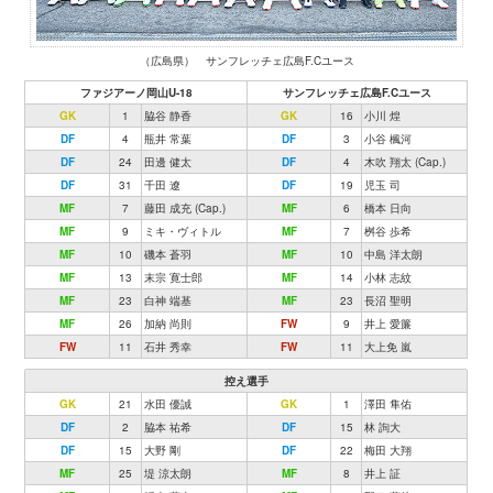
（広島県） サンフレッチェ広島F.Cユース
ファジアーノ岡山U-18
サンフレッチェ広島F.Cユース
GK
1
脇谷 静香
GK
16
小川 煌
DF
4
瓶井 常葉
DF
3
小谷 楓河
DF
24
田邊 健太
DF
4
木吹 翔太 (Cap.)
DF
31
千田 遼
DF
19
児玉 司
MF
7
藤田 成充 (Cap.)
MF
6
橋本 日向
MF
9
ミキ・ヴィトル
MF
7
桝谷 歩希
MF
10
磯本 蒼羽
MF
10
中島 洋太朗
MF
13
末宗 寛士郎
MF
14
小林 志紋
MF
23
白神 端基
MF
23
長沼 聖明
MF
26
加納 尚則
FW
9
井上 愛簾
FW
11
石井 秀幸
FW
11
大上免 嵐
控え選手
GK
21
水田 優誠
GK
1
澤田 隼佑
DF
2
脇本 祐希
DF
15
林 詢大
DF
15
大野 剛
DF
22
梅田 大翔
MF
25
堤 涼太朗
MF
8
井上 証