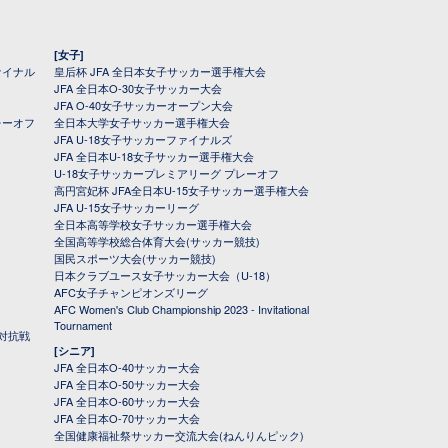
[女子]
ァイナル
皇后杯 JFA 全日本女子サッカー選手権大会
JFA 全日本O-30女子サッカー大会
JFA O-40女子サッカーオープン大会
レーオフ
全日本大学女子サッカー選手権大会
JFA U-18女子サッカーファイナルズ
JFA 全日本U-18女子サッカー選手権大会
U-18女子サッカープレミアリーグ プレーオフ
高円宮妃杯 JFA全日本U-15女子サッカー選手権大会
JFA U-15女子サッカーリーグ
全日本高等学校女子サッカー選手権大会
全国高等学校総合体育大会(サッカー競技)
国民スポーツ大会(サッカー競技)
日本クラブユース女子サッカー大会（U-18）
AFC女子チャンピオンズリーグ
AFC Women's Club Championship 2023 - Invitational
Tournament
対抗戦
[シニア]
JFA 全日本O-40サッカー大会
JFA 全日本O-50サッカー大会
JFA 全日本O-60サッカー大会
JFA 全日本O-70サッカー大会
全国健康福祉祭サッカー交流大会(ねんりんピック)