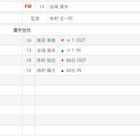
FW
13
金城 蓮央
監督
有村 圭一郎
選手交代
16
東若 泰雅
▼
ＨＴ OUT
13
金城 蓮央
▲
ＨＴ IN
18
井村 知也
▼
66分 OUT
12
徳村 楓大
▲
66分 IN