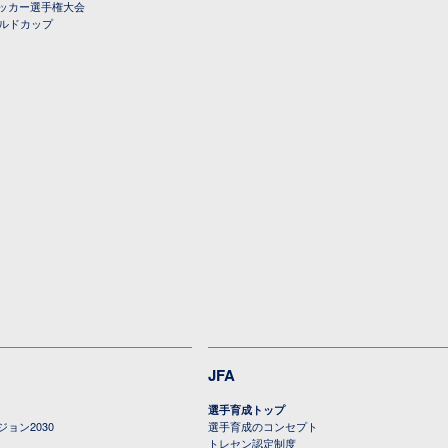
ッカー選手権大会
ールドカップ
JFA
選手育成トップ
ョン2030
選手育成のコンセプト
トレセン認定制度