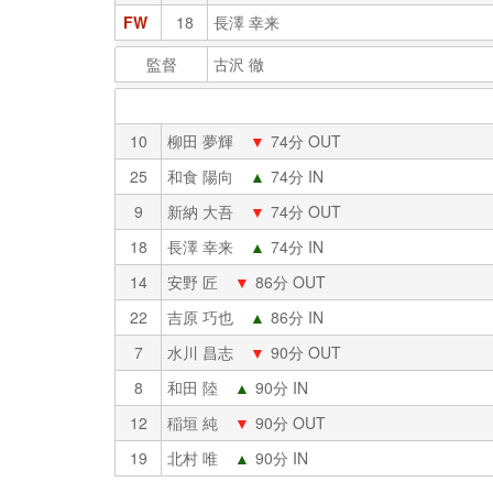
FW
18
長澤 幸来
監督
古沢 徹
10
柳田 夢輝
▼
74分 OUT
25
和食 陽向
▲
74分 IN
9
新納 大吾
▼
74分 OUT
18
長澤 幸来
▲
74分 IN
14
安野 匠
▼
86分 OUT
22
吉原 巧也
▲
86分 IN
7
水川 昌志
▼
90分 OUT
8
和田 陸
▲
90分 IN
12
稲垣 純
▼
90分 OUT
19
北村 唯
▲
90分 IN