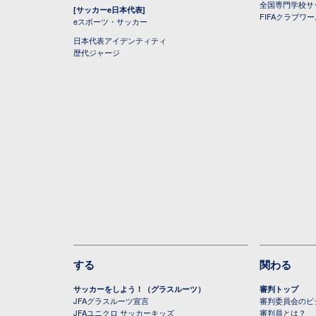
全国専門学校サ
[サッカーe日本代表]
FIFAクラブワ
eスポーツ・サッカー
日本代表アイデンティティ
歴代ジャージ
する
関わる
サッカーをしよう！（グラスルーツ）
審判トップ
JFAグラスルーツ宣言
審判委員会のビジ
JFAユニクロ サッカーキッズ
審判員とは？