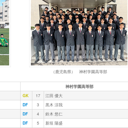
（鹿児島県） 神村学園高等部
神村学園高等部
GK
17
江田 優大
DF
3
黒木 涼我
DF
4
鈴木 悠仁
DF
5
新垣 陽盛