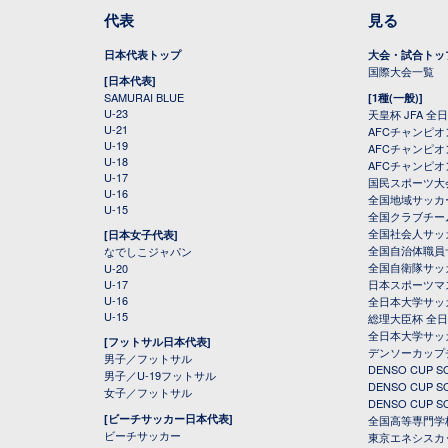
代表
見る
日本代表トップ
大会・試合トッ
国際大会一覧
[日本代表]
SAMURAI BLUE
[1種(一般)]
U-23
天皇杯 JFA 
U-21
AFCチャンピ
U-19
AFCチャンピオン
U-18
AFCチャンピオ
U-17
国民スポーツ大
U-16
全国地域サッカ
U-15
全国クラブチー
全国社会人サッ
[日本女子代表]
全国自治体職員
なでしこジャパン
全国自衛隊サッ
U-20
U-17
日本スポーツマ
U-16
全日本大学サッ
U-15
総理大臣杯 全
全日本大学サッ
[フットサル日本代表]
デンソーカップ
男子／フットサル
DENSO CUP
男子／U-19フットサル
DENSO CUP
女子／フットサル
DENSO CUP
[ビーチサッカー日本代表]
全国高等専門学
ビーチサッカー
東京エネシスカ