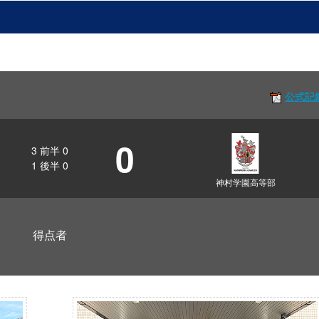
公式記
0
3
前半
0
1
後半
0
神村学園高等部
得点者