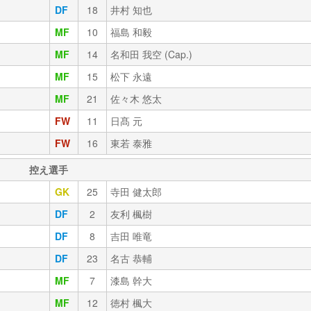
DF
18
井村 知也
MF
10
福島 和毅
MF
14
名和田 我空 (Cap.)
MF
15
松下 永遠
MF
21
佐々木 悠太
FW
11
日髙 元
FW
16
東若 泰雅
控え選手
GK
25
寺田 健太郎
DF
2
友利 楓樹
DF
8
吉田 唯竜
DF
23
名古 恭輔
MF
7
漆島 幹大
MF
12
徳村 楓大