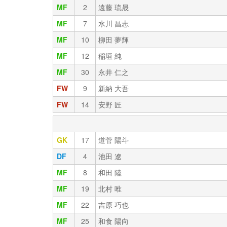
MF
2
遠藤 琉晟
MF
7
水川 昌志
MF
10
柳田 夢輝
MF
12
稲垣 純
MF
30
永井 仁之
FW
9
新納 大吾
FW
14
安野 匠
GK
17
道菅 陽斗
DF
4
池田 遼
MF
8
和田 陸
MF
19
北村 唯
MF
22
吉原 巧也
MF
25
和食 陽向