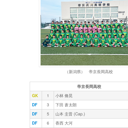
（新潟県） 帝京長岡高校
帝京長岡高校
GK
1
小林 脩晃
DF
3
下田 蒼太朗
DF
5
山本 圭晋 (Cap.)
DF
6
香西 大河