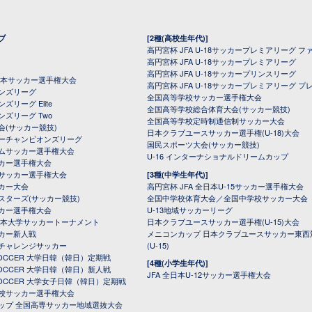
プ
[2種(高校生年代)]
高円宮杯 JFA U-18サッカープレミアリーグ フ
高円宮杯 JFA U-18サッカープレミアリーグ
高円宮杯 JFA U-18サッカープリンスリーグ
全日本サッカー選手権大会
高円宮杯 JFA U-18サッカープレミアリーグ プ
オンズリーグ
全国高等学校サッカー選手権大会
ズリーグ Elite
全国高等学校総合体育大会(サッカー競技)
ンズリーグ Two
全国高等学校定時制通信制サッカー大会
会(サッカー競技)
日本クラブユースサッカー選手権(U-18)大会
ーチャンピオンズリーグ
国民スポーツ大会(サッカー競技)
ムサッカー選手権大会
U-16 インターナショナルドリームカップ
カー選手権大会
サッカー選手権大会
[3種(中学生年代)]
カー大会
高円宮杯 JFA 全日本U-15サッカー選手権大会
スターズ(サッカー競技)
全国中学校体育大会／全国中学校サッカー大会
カー選手権大会
U-13地域サッカーリーグ
日本大学サッカートーナメント
日本クラブユースサッカー選手権(U-15)大会
カー新人戦
メニコンカップ 日本クラブユースサッカー東西
チャレンジサッカー
(U-15)
 SOCCER 大学日韓（韓日）定期戦
[4種(小学生年代)]
 SOCCER 大学日韓（韓日）新人戦
JFA 全日本U-12サッカー選手権大会
 SOCCER 大学女子日韓（韓日）定期戦
校サッカー選手権大会
ップ 全国高専サッカー地域選抜大会