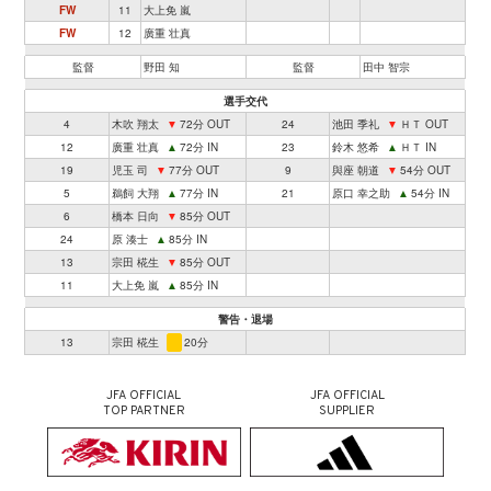
FW
11
大上免 嵐
FW
12
廣重 壮真
監督
野田 知
監督
田中 智宗
選手交代
4
木吹 翔太
▼
72分 OUT
24
池田 季礼
▼
ＨＴ OUT
12
廣重 壮真
▲
72分 IN
23
鈴木 悠希
▲
ＨＴ IN
19
児玉 司
▼
77分 OUT
9
與座 朝道
▼
54分 OUT
5
鵜飼 大翔
▲
77分 IN
21
原口 幸之助
▲
54分 IN
6
橋本 日向
▼
85分 OUT
24
原 湊士
▲
85分 IN
13
宗田 椛生
▼
85分 OUT
11
大上免 嵐
▲
85分 IN
警告・退場
13
宗田 椛生
20分
JFA OFFICIAL
JFA OFFICIAL
TOP PARTNER
SUPPLIER