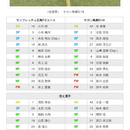
（佐賀県） サガン鳥栖U-18
サンフレッチェ広島F.Cユース
サガン鳥栖U-18
GK
16
小川 煌
GK
40
谷 泰養
DF
3
小谷 楓河
DF
2
古舘 宗也
DF
4
木吹 翔太 (Cap.)
DF
16
黒木 雄也
DF
15
林 詢大
DF
27
岩村 淳之介
MF
6
橋本 日向
MF
6
山﨑 遥稀 (Cap.)
MF
7
桝谷 歩希
MF
9
與座 朝道
MF
8
井上 証
MF
19
古賀 稜麻
MF
13
宗田 椛生
MF
24
池田 季礼
MF
19
児玉 司
FW
10
鈴木 大馳
MF
23
長沼 聖明
FW
15
新川 志音
FW
9
井上 愛簾
FW
25
田中 佑和
控え選手
GK
1
澤田 隼佑
GK
42
久富 一寛
DF
29
太田 大翔
DF
13
柿本 優空
MF
5
鵜飼 大翔
MF
14
櫻田 琉
MF
18
山里 謙心
MF
21
原口 幸之助
MF
24
原 湊士
MF
23
鈴木 悠希