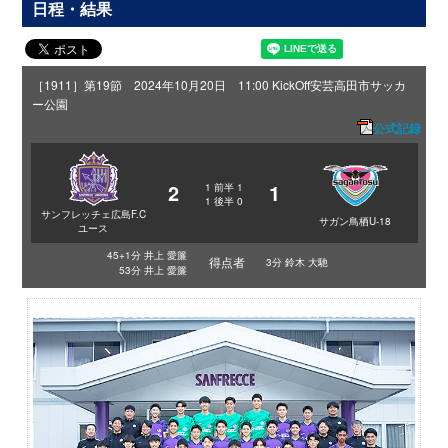
日程・結果
［1911］第19節 2024年10月20日 11:00 KickOff
安芸高田市サッカ
ー公園
公式記録
2
1
1
前半
1
1
後半
0
サンフレッチェ広島F.C
サガン鳥栖U-18
ユース
45+1分 井上 愛簾
得点者
3分 鈴木 大馳
53分 井上 愛簾