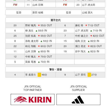
FW
11
山本 宗輝
FW
23
山下 虎太郎
監督
新田 祐輔
監督
山城 朋大
選手交代
20
野村 颯馬
▼
55分 OUT
6
兼松 将
▼
71分 OUT
6
柳 真生
▲
55分 IN
23
山下 虎太郎
▲
71分 IN
25
別府 拓眞
▼
55分 OUT
7
中村 健之介
▼
82分 OUT
8
添島 連太郎
▲
55分 IN
15
福島 京次
▲
82分 IN
22
柿元 翔毅
▼
60分 OUT
20
溝口 晃史
▼
82分 OUT
11
山本 宗輝
▲
60分 IN
19
岩中 翔大
▲
82分 IN
12
中村 颯太
▼
70分 OUT
5
當眞 竜雅
▲
70分 IN
警告・退場
4
常 眞亜斗
48分
9
山下 景司
27分
JFA OFFICIAL
JFA OFFICIAL
TOP PARTNER
SUPPLIER