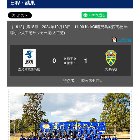
日程・結果
［1812］第18節 2024年10月13日 11:00 KickOff
鹿児島城西高校 半
端ない人工芝サッカー場(人工芝)
公式記録
0
1
0
前半
0
0
後半
1
鹿児島城西高校
大津高校
得点者
83分 岩中 翔大