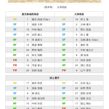
（熊本県） 大津高校
鹿児島城西高校
大津高校
GK
1
藤吉 純誠 (Cap.)
GK
16
村上 葵
DF
7
福留 大和
DF
2
大神 優斗
DF
12
中村 颯太
DF
3
野口 悠真
DF
24
吉田 健人
DF
4
村上 慶
MF
4
常 眞亜斗
DF
5
五嶋 夏生 (Cap.)
MF
15
重盛 響輝
MF
6
兼松 将
MF
20
野村 颯馬
MF
7
中村 健之介
MF
22
柿元 翔毅
MF
8
畑 拓海
FW
9
大石 脩斗
MF
11
舛井 悠悟
FW
19
浮邉 泰士
MF
20
溝口 晃史
FW
25
別府 拓眞
FW
9
山下 景司
控え選手
GK
17
鵜木 柊音
GK
31
石本 温人
DF
5
當眞 竜雅
DF
22
松野 秀亮
DF
6
柳 真生
DF
27
渡部 友翔
MF
8
添島 連太郎
MF
15
福島 京次
MF
10
中村 玲音
MF
17
曽山 瑚白
MF
16
谷口 楓真
FW
19
岩中 翔大