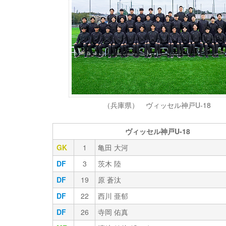
（兵庫県） ヴィッセル神戸U-18
ヴィッセル神戸U-18
GK
1
亀田 大河
DF
3
茨木 陸
DF
19
原 蒼汰
DF
22
西川 亜郁
DF
26
寺岡 佑真