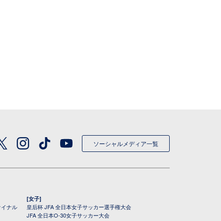
ソーシャルメディア一覧
[女子]
ァイナル
皇后杯 JFA 全日本女子サッカー選手権大会
JFA 全日本O-30女子サッカー大会