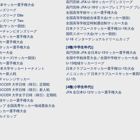
高円宮杯 JFA U-18サッカープリンスリーグ
全日本サッカー選手権大会
高円宮杯 JFA U-18サッカープレミアリーグ プ
オンズリーグ
全国高等学校サッカー選手権大会
ズリーグ Elite
全国高等学校総合体育大会(サッカー競技)
ンズリーグ Two
全国高等学校定時制通信制サッカー大会
会(サッカー競技)
日本クラブユースサッカー選手権(U-18)大会
ーチャンピオンズリーグ
国民スポーツ大会(サッカー競技)
ムサッカー選手権大会
U-16 インターナショナルドリームカップ
カー選手権大会
サッカー選手権大会
[3種(中学生年代)]
カー大会
高円宮杯 JFA 全日本U-15サッカー選手権大会
スターズ(サッカー競技)
全国中学校体育大会／全国中学校サッカー大会
カー選手権大会
U-13地域サッカーリーグ
日本大学サッカートーナメント
日本クラブユースサッカー選手権(U-15)大会
カー新人戦
メニコンカップ 日本クラブユースサッカー東西
チャレンジサッカー
(U-15)
 SOCCER 大学日韓（韓日）定期戦
[4種(小学生年代)]
 SOCCER 大学日韓（韓日）新人戦
JFA 全日本U-12サッカー選手権大会
 SOCCER 大学女子日韓（韓日）定期戦
校サッカー選手権大会
ップ 全国高専サッカー地域選抜大会
ッカー選手権大会
ールドカップ