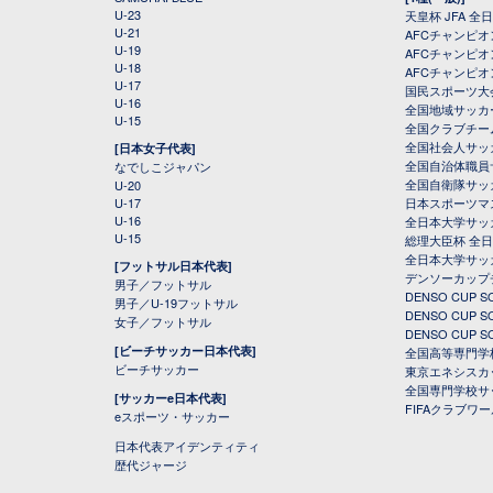
U-23
天皇杯 JFA 
U-21
AFCチャンピ
U-19
AFCチャンピオン
U-18
AFCチャンピオ
U-17
国民スポーツ大
U-16
全国地域サッカ
U-15
全国クラブチー
全国社会人サッ
[日本女子代表]
全国自治体職員
なでしこジャパン
全国自衛隊サッ
U-20
U-17
日本スポーツマ
U-16
全日本大学サッ
U-15
総理大臣杯 全
全日本大学サッ
[フットサル日本代表]
デンソーカップ
男子／フットサル
DENSO CUP
男子／U-19フットサル
DENSO CUP
女子／フットサル
DENSO CUP
[ビーチサッカー日本代表]
全国高等専門学
ビーチサッカー
東京エネシスカ
全国専門学校サ
[サッカーe日本代表]
FIFAクラブワ
eスポーツ・サッカー
日本代表アイデンティティ
歴代ジャージ