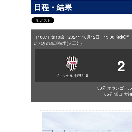
日程・結果
［1807］第18節 2024年10月12日 15:00 KickOff
いぶきの森球技場(人工芝)
2
ヴィッセル神戸U-18
33分 オウンゴール
65分 瀬口 大翔