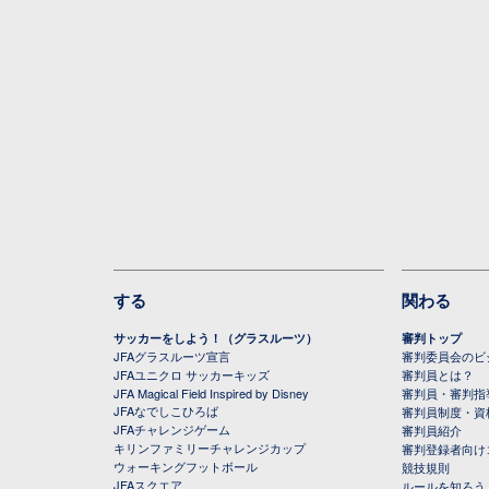
する
関わる
サッカーをしよう！（グラスルーツ）
審判トップ
JFAグラスルーツ宣言
審判委員会のビジ
JFAユニクロ サッカーキッズ
審判員とは？
JFA Magical Field Inspired by Disney
審判員・審判指
JFAなでしこひろば
審判員制度・資
JFAチャレンジゲーム
審判員紹介
キリンファミリーチャレンジカップ
審判登録者向け
ウォーキングフットボール
競技規則
JFAスクエア
ルールを知ろう