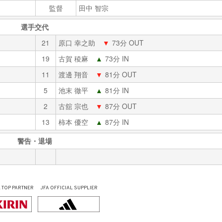
監督
田中 智宗
選手交代
21
原口 幸之助
▼
73分 OUT
19
古賀 稜麻
▲
73分 IN
11
渡邊 翔音
▼
81分 OUT
5
池末 徹平
▲
81分 IN
2
古舘 宗也
▼
87分 OUT
13
柿本 優空
▲
87分 IN
警告・退場
L
TOP PARTNER
JFA OFFICIAL
SUPPLIER