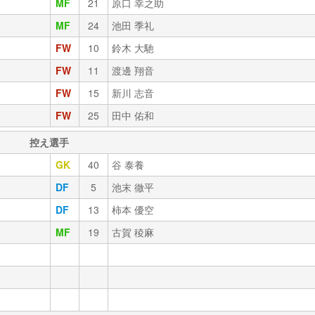
MF
21
原口 幸之助
MF
24
池田 季礼
FW
10
鈴木 大馳
FW
11
渡邊 翔音
FW
15
新川 志音
FW
25
田中 佑和
控え選手
GK
40
谷 泰養
DF
5
池末 徹平
DF
13
柿本 優空
MF
19
古賀 稜麻