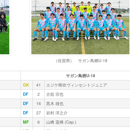
（佐賀県） サガン鳥栖U-18
サガン鳥栖U-18
GK
41
エジケ唯吹ヴィンセントジュニア
DF
2
古舘 宗也
DF
16
黒木 雄也
DF
27
岩村 淳之介
MF
6
山﨑 遥稀 (Cap.)