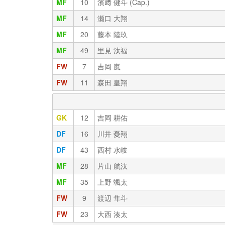
MF
10
濱﨑 健斗 (Cap.)
MF
14
瀬口 大翔
MF
20
藤本 陸玖
MF
49
里見 汰福
FW
7
吉岡 嵐
FW
11
森田 皇翔
GK
12
吉岡 耕佑
DF
16
川井 憂翔
DF
43
西村 水岐
MF
28
片山 航汰
MF
35
上野 颯太
FW
9
渡辺 隼斗
FW
23
大西 湊太