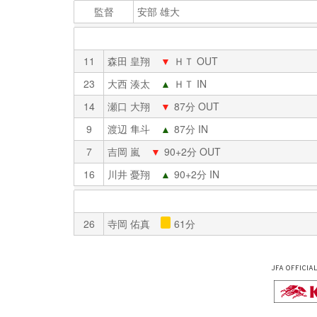
監督
安部 雄大
11
森田 皇翔
▼
ＨＴ OUT
23
大西 湊太
▲
ＨＴ IN
14
瀬口 大翔
▼
87分 OUT
9
渡辺 隼斗
▲
87分 IN
7
吉岡 嵐
▼
90+2分 OUT
16
川井 憂翔
▲
90+2分 IN
26
寺岡 佑真
61分
JFA OFFICIA