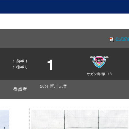
公式記
1
1
前半
1
1
後半
0
サガン鳥栖U-18
28分 新川 志音
得点者