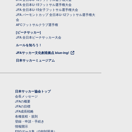
JFA 全日本U-15フットサル選手権大会
JFA 全日本U-15女子フットサル選手権大会
JFA バーモントカップ 全日本U-12フットサル選手権大
会
AFCフットサルクラブ選手権
[ビーチサッカー]
JFA 全日本ビーチサッカー大会
ルールを知ろう！
JFAサッカー文化創造拠点 blue-ing!
日本サッカーミュージアム
日本サッカー協会トップ
会長メッセージ
JFAの概要
JFAの目標
JFA成長戦略
各種規程・規則
登録・申請・手続き
情報開示
ESGデータ集（GRI対照表）