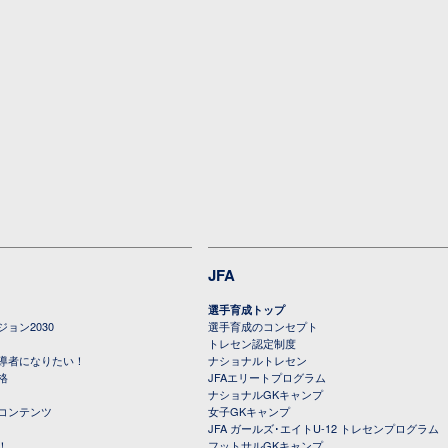
JFA
選手育成トップ
ョン2030
選手育成のコンセプト
トレセン認定制度
導者になりたい！
ナショナルトレセン
格
JFAエリートプログラム
ナショナルGKキャンプ
コンテンツ
女子GKキャンプ
JFA ガールズ･エイトU-12 トレセンプログラム
！
フットサルGKキャンプ