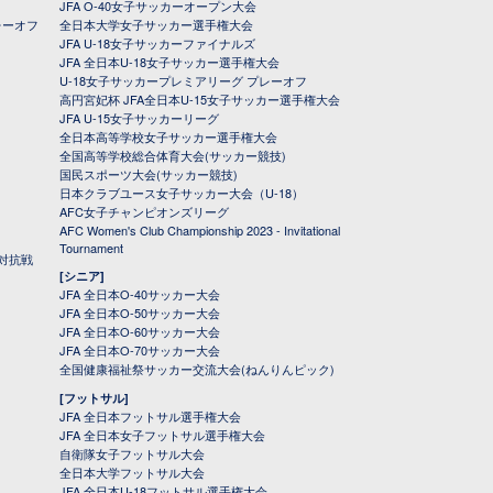
JFA O-40女子サッカーオープン大会
レーオフ
全日本大学女子サッカー選手権大会
JFA U-18女子サッカーファイナルズ
JFA 全日本U-18女子サッカー選手権大会
U-18女子サッカープレミアリーグ プレーオフ
高円宮妃杯 JFA全日本U-15女子サッカー選手権大会
JFA U-15女子サッカーリーグ
全日本高等学校女子サッカー選手権大会
全国高等学校総合体育大会(サッカー競技)
国民スポーツ大会(サッカー競技)
日本クラブユース女子サッカー大会（U-18）
AFC女子チャンピオンズリーグ
AFC Women's Club Championship 2023 - Invitational
Tournament
対抗戦
[シニア]
JFA 全日本O-40サッカー大会
JFA 全日本O-50サッカー大会
JFA 全日本O-60サッカー大会
JFA 全日本O-70サッカー大会
全国健康福祉祭サッカー交流大会(ねんりんピック)
[フットサル]
JFA 全日本フットサル選手権大会
JFA 全日本女子フットサル選手権大会
自衛隊女子フットサル大会
全日本大学フットサル大会
JFA 全日本U-18フットサル選手権大会