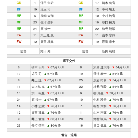
GK
1
澤田 隼佑
GK
17
鵜木 柊音
DF
19
児玉 司
DF
12
中村 颯太
MF
5
鵜飼 大翔
MF
10
中村 玲音
MF
23
長沼 聖明
MF
16
谷口 楓真
MF
24
原 湊士
MF
22
柿元 翔毅
FW
11
大上免 嵐
FW
11
山本 宗輝
FW
12
廣重 壮真
FW
19
浮邉 泰士
監督
野田 知
監督
新田 祐輔
選手交代
6
橋本 日向
▼
67分 OUT
8
添島 連太郎
▼
54分 OUT
19
児玉 司
▲
67分 IN
19
浮邉 泰士
▲
54分 IN
8
井上 証
▼
67分 OUT
25
別府 拓眞
▼
54分 OUT
11
大上免 嵐
▲
67分 IN
22
柿元 翔毅
▲
54分 IN
13
宗田 椛生
▼
67分 OUT
6
柳 真生
▼
70分 OUT
24
原 湊士
▲
67分 IN
10
中村 玲音
▲
70分 IN
14
小林 志紋
▼
76分 OUT
7
福留 大和
▼
76分 OUT
12
廣重 壮真
▲
76分 IN
11
山本 宗輝
▲
76分 IN
9
井上 愛簾
▼
80分 OUT
20
野村 颯馬
▼
76分 OUT
23
長沼 聖明
▲
80分 IN
16
谷口 楓真
▲
76分 IN
警告・退場