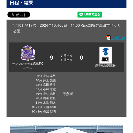
日程・結果
［1710］第17節 2024年10月06日 11:00 KickOff
安芸高田市サッカ
ー公園
公式記録
9
0
3
前半
0
6
後半
0
サンフレッチェ広島F.C
鹿児島城西高校
ユース
6分 小林 志紋
30分 井上 愛簾
38分 宗田 椛生
51分 小林 志紋
得点者
76分 小林 志紋
78分 廣重 壮真
81分 木吹 翔太
90+1分 長沼 聖明
90+3分 長沼 聖明