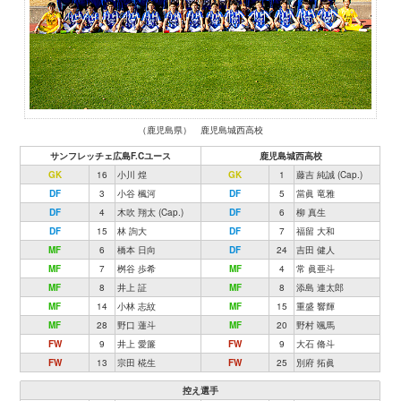
（鹿児島県） 鹿児島城西高校
サンフレッチェ広島F.Cユース
鹿児島城西高校
GK
16
小川 煌
GK
1
藤吉 純誠 (Cap.)
DF
3
小谷 楓河
DF
5
當眞 竜雅
DF
4
木吹 翔太 (Cap.)
DF
6
柳 真生
DF
15
林 詢大
DF
7
福留 大和
MF
6
橋本 日向
DF
24
吉田 健人
MF
7
桝谷 歩希
MF
4
常 眞亜斗
MF
8
井上 証
MF
8
添島 連太郎
MF
14
小林 志紋
MF
15
重盛 響輝
MF
28
野口 蓮斗
MF
20
野村 颯馬
FW
9
井上 愛簾
FW
9
大石 脩斗
FW
13
宗田 椛生
FW
25
別府 拓眞
控え選手