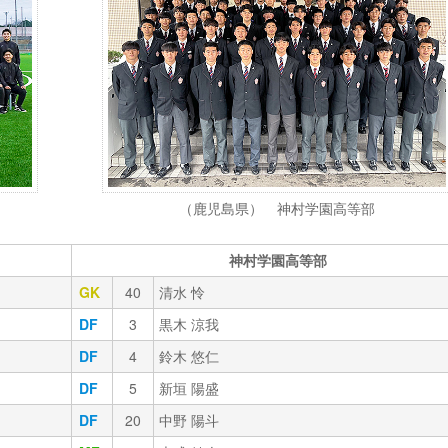
（鹿児島県） 神村学園高等部
神村学園高等部
GK
40
清水 怜
DF
3
黒木 涼我
DF
4
鈴木 悠仁
DF
5
新垣 陽盛
DF
20
中野 陽斗