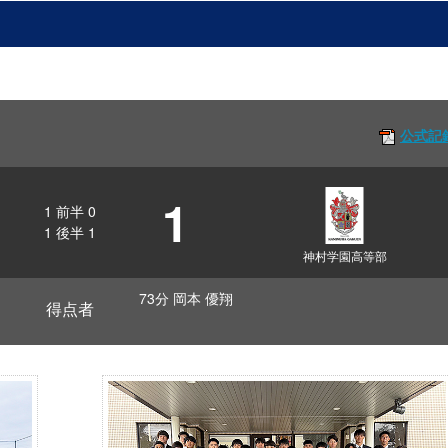
公式記
1
1
前半
0
1
後半
1
神村学園高等部
73分 岡本 優翔
得点者