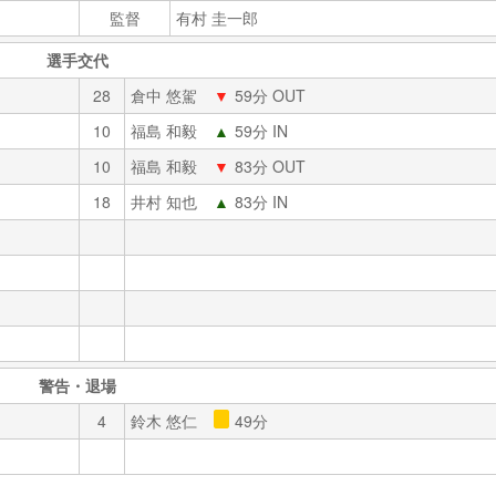
監督
有村 圭一郎
選手交代
28
倉中 悠駕
▼
59分 OUT
10
福島 和毅
▲
59分 IN
10
福島 和毅
▼
83分 OUT
18
井村 知也
▲
83分 IN
警告・退場
4
鈴木 悠仁
49分