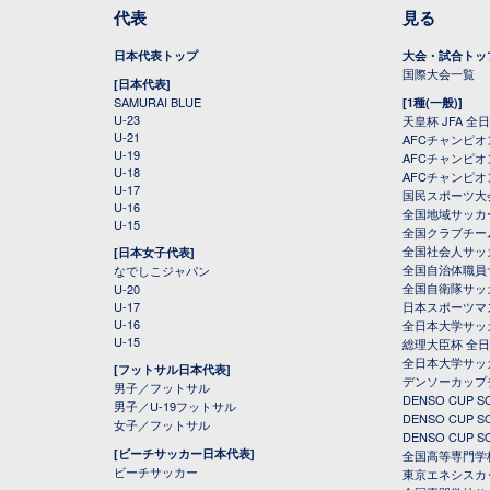
代表
見る
日本代表トップ
大会・試合トッ
国際大会一覧
[日本代表]
SAMURAI BLUE
[1種(一般)]
U-23
天皇杯 JFA 
U-21
AFCチャンピ
U-19
AFCチャンピオン
U-18
AFCチャンピオ
U-17
国民スポーツ大
U-16
全国地域サッカ
U-15
全国クラブチー
全国社会人サッ
[日本女子代表]
全国自治体職員
なでしこジャパン
全国自衛隊サッ
U-20
U-17
日本スポーツマ
U-16
全日本大学サッ
U-15
総理大臣杯 全
全日本大学サッ
[フットサル日本代表]
デンソーカップ
男子／フットサル
DENSO CUP
男子／U-19フットサル
DENSO CUP
女子／フットサル
DENSO CUP
[ビーチサッカー日本代表]
全国高等専門学
ビーチサッカー
東京エネシスカ