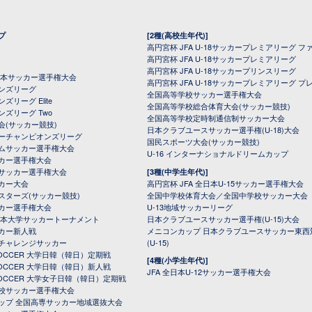
プ
[2種(高校生年代)]
高円宮杯 JFA U-18サッカープレミアリーグ フ
高円宮杯 JFA U-18サッカープレミアリーグ
高円宮杯 JFA U-18サッカープリンスリーグ
全日本サッカー選手権大会
高円宮杯 JFA U-18サッカープレミアリーグ プ
オンズリーグ
全国高等学校サッカー選手権大会
ズリーグ Elite
全国高等学校総合体育大会(サッカー競技)
ンズリーグ Two
全国高等学校定時制通信制サッカー大会
会(サッカー競技)
日本クラブユースサッカー選手権(U-18)大会
ーチャンピオンズリーグ
国民スポーツ大会(サッカー競技)
ムサッカー選手権大会
U-16 インターナショナルドリームカップ
カー選手権大会
サッカー選手権大会
[3種(中学生年代)]
カー大会
高円宮杯 JFA 全日本U-15サッカー選手権大会
スターズ(サッカー競技)
全国中学校体育大会／全国中学校サッカー大会
カー選手権大会
U-13地域サッカーリーグ
日本大学サッカートーナメント
日本クラブユースサッカー選手権(U-15)大会
カー新人戦
メニコンカップ 日本クラブユースサッカー東西
チャレンジサッカー
(U-15)
 SOCCER 大学日韓（韓日）定期戦
[4種(小学生年代)]
 SOCCER 大学日韓（韓日）新人戦
JFA 全日本U-12サッカー選手権大会
 SOCCER 大学女子日韓（韓日）定期戦
校サッカー選手権大会
ップ 全国高専サッカー地域選抜大会