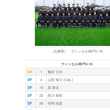
（兵庫県） ヴィッセル神戸U-18
ヴィッセル神戸U-18
GK
1
亀田 大河
DF
4
山田 海斗 (Cap.)
DF
19
原 蒼汰
DF
22
西川 亜郁
DF
26
寺岡 佑真