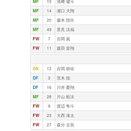
MF
10
濱﨑 健斗
MF
14
瀬口 大翔
MF
20
藤本 陸玖
MF
49
里見 汰福
FW
7
吉岡 嵐
FW
11
森田 皇翔
GK
12
吉岡 耕佑
DF
3
茨木 陸
DF
16
川井 憂翔
MF
28
片山 航汰
FW
9
渡辺 隼斗
FW
23
大西 湊太
FW
27
森分 圭吾