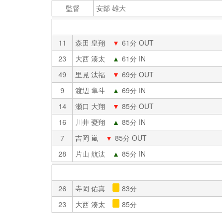
監督
安部 雄大
11
森田 皇翔
▼
61分 OUT
23
大西 湊太
▲
61分 IN
49
里見 汰福
▼
69分 OUT
9
渡辺 隼斗
▲
69分 IN
14
瀬口 大翔
▼
85分 OUT
16
川井 憂翔
▲
85分 IN
7
吉岡 嵐
▼
85分 OUT
28
片山 航汰
▲
85分 IN
26
寺岡 佑真
83分
23
大西 湊太
85分