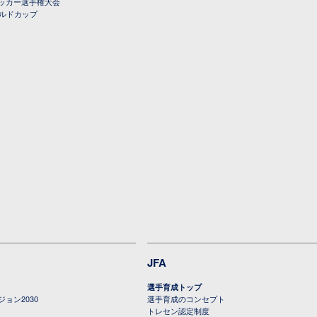
ッカー選手権大会
ールドカップ
JFA
選手育成トップ
ョン2030
選手育成のコンセプト
トレセン認定制度