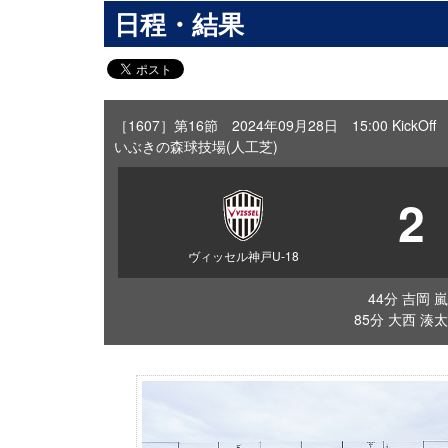
日程・結果
［1607］第16節 2024年09月28日 15:00 KickOff
いぶきの森球技場(人工芝)
2
ヴィッセル神戸U-18
44分 吉岡 嵐
85分 大西 湊太