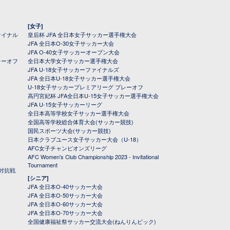
[女子]
ァイナル
皇后杯 JFA 全日本女子サッカー選手権大会
JFA 全日本O-30女子サッカー大会
JFA O-40女子サッカーオープン大会
レーオフ
全日本大学女子サッカー選手権大会
JFA U-18女子サッカーファイナルズ
JFA 全日本U-18女子サッカー選手権大会
U-18女子サッカープレミアリーグ プレーオフ
高円宮妃杯 JFA全日本U-15女子サッカー選手権大会
JFA U-15女子サッカーリーグ
全日本高等学校女子サッカー選手権大会
全国高等学校総合体育大会(サッカー競技)
国民スポーツ大会(サッカー競技)
日本クラブユース女子サッカー大会（U-18）
AFC女子チャンピオンズリーグ
AFC Women's Club Championship 2023 - Invitational
Tournament
対抗戦
[シニア]
JFA 全日本O-40サッカー大会
JFA 全日本O-50サッカー大会
JFA 全日本O-60サッカー大会
JFA 全日本O-70サッカー大会
全国健康福祉祭サッカー交流大会(ねんりんピック)