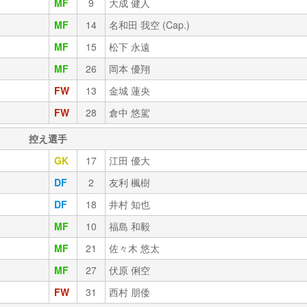
MF
9
大成 健人
MF
14
名和田 我空 (Cap.)
MF
15
松下 永遠
MF
26
岡本 優翔
FW
13
金城 蓮央
FW
28
倉中 悠駕
控え選手
GK
17
江田 優大
DF
2
友利 楓樹
DF
18
井村 知也
MF
10
福島 和毅
MF
21
佐々木 悠太
MF
27
伏原 俐空
FW
31
西村 朋倭