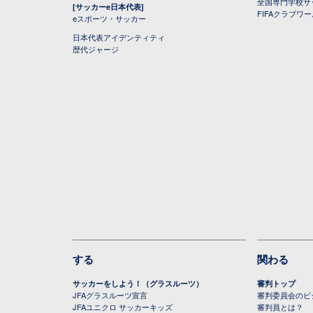
全国専門学校サ
[サッカーe日本代表]
FIFAクラブワ
eスポーツ・サッカー
日本代表アイデンティティ
歴代ジャージ
する
関わる
サッカーをしよう！（グラスルーツ）
審判トップ
JFAグラスルーツ宣言
審判委員会のビジ
JFAユニクロ サッカーキッズ
審判員とは？