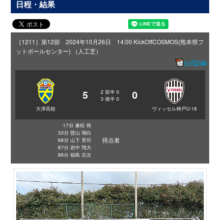
日程・結果
［1211］第12節 2024年10月26日 14:00 KickOff
COSMOS(熊本県フ
ットボールセンター) （人工芝）
公式記録
5
0
2
前半
0
3
後半
0
大津高校
ヴィッセル神戸U-18
17分 兼松 将
33分 曽山 瑚白
得点者
68分 山下 景司
87分 岩中 翔大
88分 福島 京次