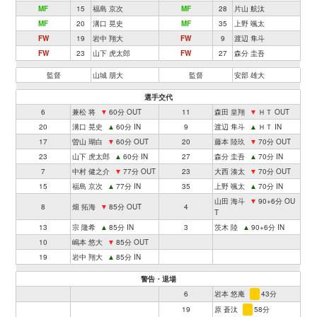
MF
15
福島 京次
MF
28
片山 航汰
MF
20
溝口 晃史
MF
35
上野 颯太
FW
19
岩中 翔大
FW
9
渡辺 隼斗
FW
23
山下 虎太郎
FW
27
森分 圭吾
監督
山城 朋大
監督
安部 雄大
選手交代
6
兼松 将
▼
60分 OUT
11
森田 皇翔
▼
ＨＴ OUT
20
溝口 晃史
▲
60分 IN
9
渡辺 隼斗
▲
ＨＴ IN
17
曽山 瑚白
▼
60分 OUT
20
藤本 陸玖
▼
70分 OUT
23
山下 虎太郎
▲
60分 IN
27
森分 圭吾
▲
70分 IN
7
中村 健之介
▼
77分 OUT
23
大西 湊太
▼
70分 OUT
15
福島 京次
▲
77分 IN
35
上野 颯太
▲
70分 IN
山田 海斗
▼
90+6分 OU
8
畑 拓海
▼
85分 OUT
4
T
13
宗 隆希
▲
85分 IN
3
茨木 陸
▲
90+6分 IN
10
嶋本 悠大
▼
85分 OUT
19
岩中 翔大
▲
85分 IN
警告・退場
6
岩本 悠庵
43分
19
原 蒼汰
58分