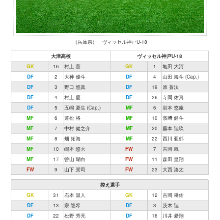
（兵庫県） ヴィッセル神戸U-18
大津高校
ヴィッセル神戸U-18
GK
16
村上 葵
GK
1
亀田 大河
DF
2
大神 優斗
DF
4
山田 海斗 (Cap.)
DF
3
野口 悠真
DF
19
原 蒼汰
DF
4
村上 慶
DF
26
寺岡 佑真
DF
5
五嶋 夏生 (Cap.)
MF
6
岩本 悠庵
MF
6
兼松 将
MF
10
濱﨑 健斗
MF
7
中村 健之介
MF
20
藤本 陸玖
MF
8
畑 拓海
MF
22
西川 亜郁
MF
10
嶋本 悠大
FW
7
吉岡 嵐
MF
17
曽山 瑚白
FW
11
森田 皇翔
FW
9
山下 景司
FW
23
大西 湊太
控え選手
GK
31
石本 温人
GK
12
吉岡 耕佑
DF
13
宗 隆希
DF
3
茨木 陸
DF
22
松野 秀亮
DF
16
川井 憂翔