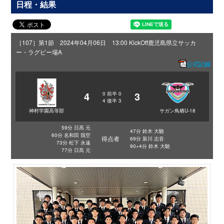
日程・結果
［107］第1節 2024年04月06日 13:00 KickOff
鹿児島県立サッカ
ー・ラグビー場A
公式記録
4
3
0
前半
0
4
後半
3
神村学園高等部
サガン鳥栖U-18
59分 日髙 元
47分 鈴木 大馳
60分 名和田 我空
得点者
69分 新川 志音
73分 松下 永遠
90+4分 鈴木 大馳
77分 日髙 元