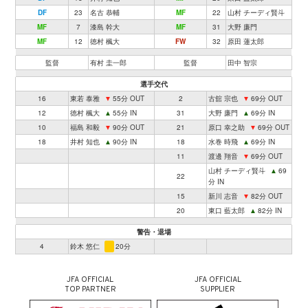
DF
23
名古 恭輔
MF
22
山村 チーディ賢斗
MF
7
漆島 幹大
MF
31
大野 廉門
MF
12
徳村 楓大
FW
32
原田 蓮太郎
監督
有村 圭一郎
監督
田中 智宗
選手交代
16
東若 泰雅
▼
55分 OUT
2
古舘 宗也
▼
69分 OUT
12
徳村 楓大
▲
55分 IN
31
大野 廉門
▲
69分 IN
10
福島 和毅
▼
90分 OUT
21
原口 幸之助
▼
69分 OUT
18
井村 知也
▲
90分 IN
18
水巻 時飛
▲
69分 IN
11
渡邊 翔音
▼
69分 OUT
山村 チーディ賢斗
▲
69
22
分 IN
15
新川 志音
▼
82分 OUT
20
東口 藍太郎
▲
82分 IN
警告・退場
4
鈴木 悠仁
20分
JFA OFFICIAL
JFA OFFICIAL
TOP PARTNER
SUPPLIER