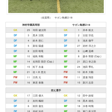
（佐賀県） サガン鳥栖U-18
神村学園高等部
サガン鳥栖U-18
GK
25
寺田 健太郎
GK
1
井本 航太
DF
3
黒木 涼我
DF
2
古舘 宗也
DF
4
鈴木 悠仁
DF
5
池末 徹平
DF
5
新垣 陽盛
DF
27
岩村 淳之介
DF
8
吉田 唯竜
MF
6
山﨑 遥稀
MF
10
福島 和毅
MF
8
森夲 勢那 (Cap.)
MF
14
名和田 我空 (Cap.)
MF
21
原口 幸之助
MF
15
松下 永遠
MF
24
池田 季礼
MF
21
佐々木 悠太
FW
10
鈴木 大馳
FW
11
日髙 元
FW
11
渡邊 翔音
FW
16
東若 泰雅
FW
15
新川 志音
控え選手
GK
17
江田 優大
GK
12
田中 皓惺
DF
2
友利 楓樹
DF
16
黒木 雄也
DF
6
前田 蓮生
MF
18
水巻 時飛
DF
18
井村 知也
MF
20
東口 藍太郎