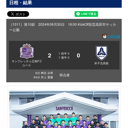
日程・結果
［1011］第10節 2024年06月30日 16:00 KickOff
安芸高田市サッカ
ー公園
公式記録
2
0
1
前半
0
1
後半
0
サンフレッチェ広島F.C
米子北高校
ユース
6分 桝谷 歩希
得点者
64分 井上 愛簾