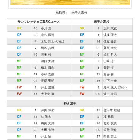
（鳥取県） 米子北高校
サンフレッチェ広島F.Cユース
米子北高校
GK
16
小川 煌
GK
1
広川 武寛
DF
3
小谷 楓河
DF
4
浜梶 優大
DF
4
木吹 翔太 (Cap.)
DF
14
樋渡 蓮音
DF
7
桝谷 歩希
DF
22
藤原 大空
DF
19
児玉 司
MF
6
湯月 哲大
MF
5
鵜飼 大翔
MF
7
山崎 涼
MF
6
橋本 日向
MF
8
柴野 惺
MF
14
小林 志紋
MF
12
熊谷 弾
MF
23
長沼 聖明
MF
16
山下 一圭
FW
9
井上 愛簾
FW
9
鈴木 颯人 (Cap.)
FW
11
大上免 嵐
FW
29
畑中 大河
控え選手
GK
1
澤田 隼佑
GK
17
佐々木 唯翔
DF
15
林 詢大
DF
2
楠 元紀
DF
22
梅田 大翔
DF
28
熊野 俊典
DF
29
太田 大翔
MF
20
佐野 聖也
MF
8
井上 証
MF
27
奈良 碧士