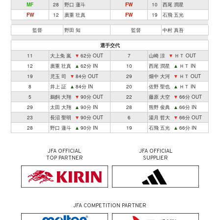
MF
28
野口 蓮斗
FW
10
西尾 潤星
FW
12
廣重 壮真
FW
19
石飛 五光
監督
野田 知
監督
中村 真吾
選手交代
11
大上免 嵐
▼
62分 OUT
7
山崎 涼
▼
ＨＴ OUT
12
廣重 壮真
▲
62分 IN
10
西尾 潤星
▲
ＨＴ IN
19
児玉 司
▼
84分 OUT
29
畑中 大河
▼
ＨＴ OUT
8
井上 証
▲
84分 IN
20
佐野 聖也
▲
ＨＴ IN
5
鵜飼 大翔
▼
90分 OUT
22
藤原 大空
▼
66分 OUT
29
太田 大翔
▲
90分 IN
28
熊野 俊典
▲
66分 IN
23
長沼 聖明
▼
90分 OUT
6
湯月 哲大
▼
66分 OUT
28
野口 蓮斗
▲
90分 IN
19
石飛 五光
▲
66分 IN
JFA OFFICIAL
JFA OFFICIAL
TOP PARTNER
SUPPLIER
JFA COMPETITION PARTNER