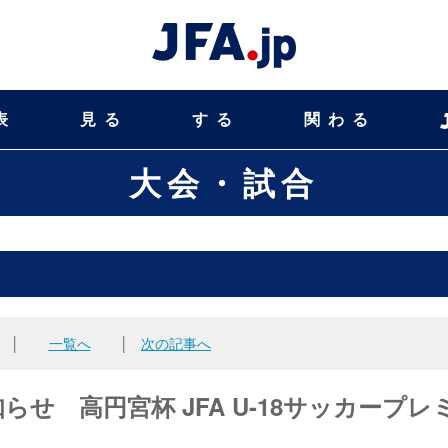
表
見る
する
関わる
大会・試合
│
一覧へ
│
次の記事へ
せ 高円宮杯 JFA U-18サッカープレ