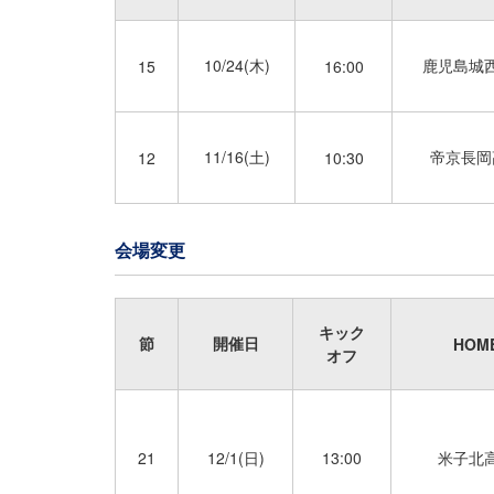
10/24(木)
鹿児島城
15
16:00
11/16(土)
帝京長岡
12
10:30
会場変更
キック
節
開催日
HOM
オフ
21
12/1(日)
13:00
米子北