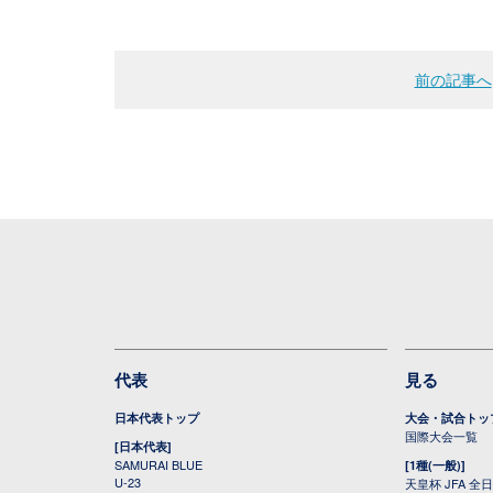
前の記事へ
代表
見る
日本代表トップ
大会・試合トッ
国際大会一覧
[日本代表]
SAMURAI BLUE
[1種(一般)]
U-23
天皇杯 JFA 