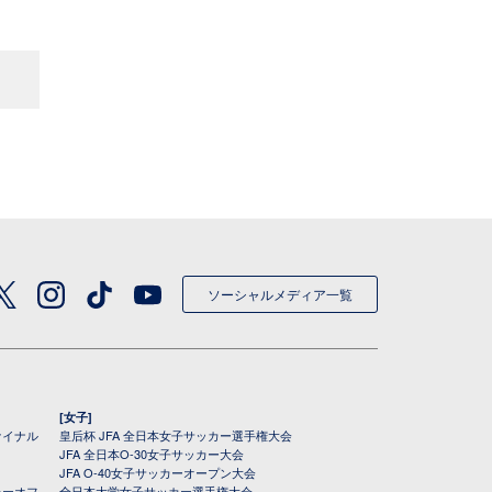
ソーシャルメディア一覧
[女子]
ァイナル
皇后杯 JFA 全日本女子サッカー選手権大会
JFA 全日本O-30女子サッカー大会
JFA O-40女子サッカーオープン大会
レーオフ
全日本大学女子サッカー選手権大会