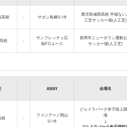
鹿児島城西高校 半端ない
西高校
サガン鳥栖U-18
-
工芝サッカー場(人工芝)
サンフレッチェ広
長岡市ニュータウン運動
高校
-
島F.Cユース
サッカー場(人工芝)
会場名
E
AWAY
どらドラパーク米子陸上
ファジアーノ岡山
場
高校
-
U-18
↓
どらドラパーク米子球技