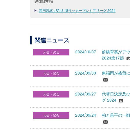
関連情報
高円宮杯 JFA U-18サッカープレミアリーグ 2024
関連ニュース
2024/10/07
前橋育英がアウ
大会・試合
2024第17節
2024/09/30
東福岡が残留に近
大会・試合
2024/09/27
代替日決定及び
大会・試合
グ 2024
2024/09/24
柏と昌平の一戦は
大会・試合