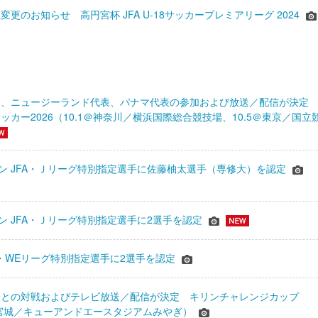
更のお知らせ 高円宮杯 JFA U-18サッカープレミアリーグ 2024
表、ニュージーランド代表、パナマ代表の参加および放送／配信が決
ッカー2026（10.1＠神奈川／横浜国際総合競技場、10.5＠東京／国立
シーズン JFA・Ｊリーグ特別指定選手に佐藤柚太選手（専修大）を認定
ーズン JFA・Ｊリーグ特別指定選手に2選手を認定
JFA・WEリーグ特別指定選手に2選手を認定
表との対戦およびテレビ放送／配信が決定 キリンチャレンジカップ
24＠宮城／キューアンドエースタジアムみやぎ）