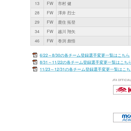
13
FW
市村 健
28
FW
澤井 烈士
29
FW
鹿住 拓登
34
FW
越川 翔矢
46
FW
巻渕 彪悟
6/22～8/30の各チーム登録選手変更一覧はこちら
8/31～11/22の各チーム登録選手変更一覧はこち
11/23～12/31の各チーム登録選手変更一覧はこ
JFA OFFICIA