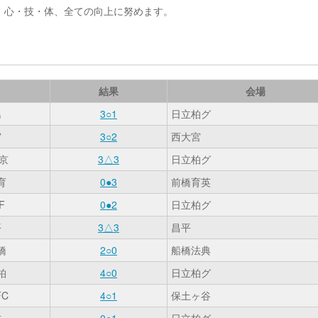
、心・技・体、全ての向上に努めます。
結果
会場
島
3○1
日立柏グ
宮
3○2
西大宮
京
3△3
日立柏グ
育
0●3
前橋育英
F
0●2
日立柏グ
平
3△3
昌平
橋
2○0
船橋法典
柏
4○0
日立柏グ
C
4○1
保土ヶ谷
志
0●1
日立柏グ