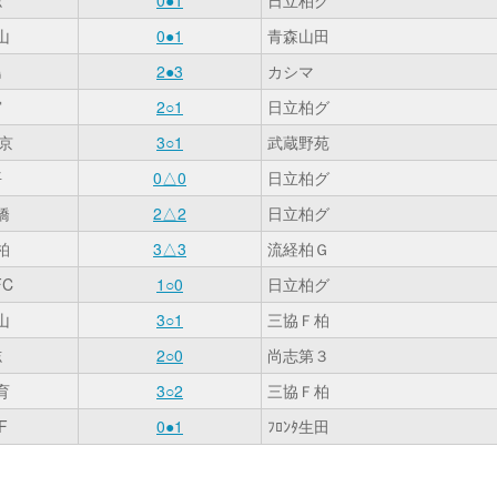
山
0●1
青森山田
島
2●3
カシマ
宮
2○1
日立柏グ
京
3○1
武蔵野苑
平
0△0
日立柏グ
橋
2△2
日立柏グ
柏
3△3
流経柏Ｇ
C
1○0
日立柏グ
山
3○1
三協Ｆ柏
志
2○0
尚志第３
育
3○2
三協Ｆ柏
F
0●1
ﾌﾛﾝﾀ生田