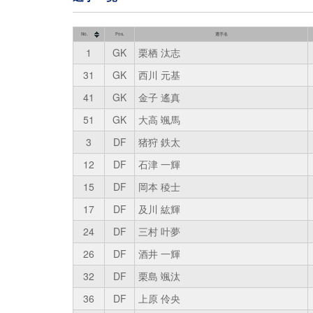
No.
Pos.
選手名
1
GK
栗栖 汰志
31
GK
西川 元基
41
GK
金子 遙真
51
GK
大高 颯馬
3
DF
猪狩 鉄太
12
DF
石津 一輝
15
DF
岡本 稜士
17
DF
及川 紘輝
24
DF
三村 叶夢
26
DF
酒井 一輝
32
DF
栗島 颯汰
36
DF
上原 伶央