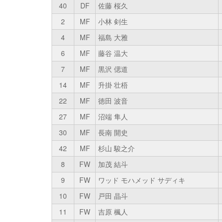
40
DF
佐藤 桜久
2
MF
小林 剣生
4
MF
福島 大雅
6
MF
藤谷 温大
7
MF
黒沢 偲道
14
MF
升掛 壮梧
22
MF
徳田 波音
27
MF
沼端 隼人
30
MF
長南 開史
42
MF
杉山 駿之介
8
FW
加茂 結斗
9
FW
ワッド モハメッド サディキ
10
FW
戸田 晶斗
11
FW
吉原 楓人