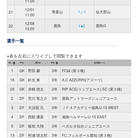
11:00
12/01
青森山
1△1
仙大郡山
21
11:00
12/08
鹿島
鹿島G
22
1●2
13:00
選手一覧
※表を左右にスワイプして閲覧できます
No.
Pos.
選手名
学年
前所属チーム
1
GK
野田 馨
3年
FC緑 (第３種)
16
GK
針生 東
3年
A.C AZZURRI(アズーリ)
25
GK
赤根 啓太
2年
RIP ACE(リップエース) SC (第３種)
2
DF
荒川 竜之介
3年
鹿島アントラーズジュニアユース
3
DF
大須賀 元
3年
ＪＦＡアカデミー福島U-15 WEST
4
DF
西館 優真
3年
湘南ベルマーレU-15 EAST
5
DF
板垣 大翔
3年
ベガルタ仙台ジュニアユース
13
DF
村瀬 琥太郎
3年
FC.フェルボール愛知 (第３種)