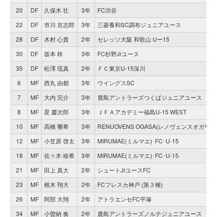
20
DF
久保木 壮
3年
FC渋谷
22
DF
市川 京志郎
3年
三菱養和SC調布ジュニアユース
28
DF
木村 心貴
2年
セレッソ大阪 和歌山 Uー15
30
DF
坂本 柊
3年
FC杉野Jrユース
35
DF
松澤 琉真
2年
ＦＣ東京U-15深川
6
MF
西丸 由都
3年
ウイングスSC
7
MF
大内 完介
3年
鹿島アントラーズつくばジュニアユース
8
MF
星 慶次郎
3年
ＪＦＡアカデミー福島U-15 WEST
10
MF
髙橋 響希
3年
RENUOVENS OGASA(レノヴェンスオガサ) 
12
MF
小笠原 啓太
3年
MIRUMAE(ミルマエ)･FC･U-15
18
MF
佐々木 稜希
3年
MIRUMAE(ミルマエ)･FC･U-15
21
MF
田上 真大
2年
シュートJrユースFC
23
MF
根木 翔大
2年
FCフレスカ神戸 (第３種)
26
MF
阿部 大翔
2年
アトラエンセFC平塚
34
MF
小曽納 奏
2年
鹿島アントラーズノルテジュニアユース