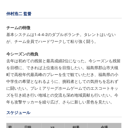
仲村浩二 監督
チームの特徴
基本システムは1-4-4-2のダブルボランチ。タレントはいない
が、チーム全員でハードワークして粘り強く闘う。
今シーズンの抱負
去年は初めての残留と最高成績2位になった。今シーズンも残留
を目標に、できれば上位進出を目指したい。福島県郡山市大槻
町で高校年代最高峰のプレーを生で観ていただき、福島県の小
中学生の希望となれるように、挑戦者としての気持ちを忘れず
に闘いたい。プレミアリーグホームゲームでのエスコートキッ
ズを引き続き行い地域との交流も深め地域貢献も行いたい。今
年も攻撃サッカーを繰り広げ、さらに新しい景色を見たい。
スケジュール
節
日時
vs.
結果
会場