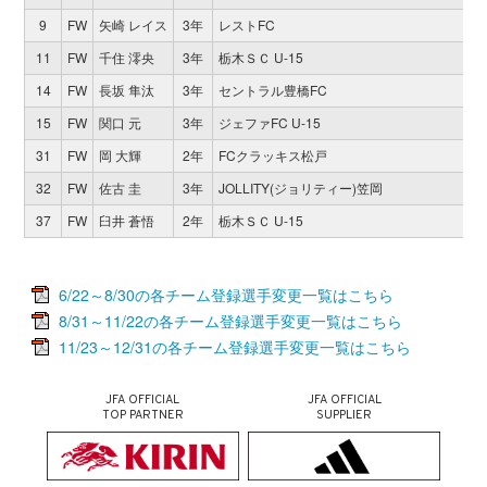
9
FW
矢崎 レイス
3年
レストFC
11
FW
千住 澪央
3年
栃木ＳＣ U-15
14
FW
長坂 隼汰
3年
セントラル豊橋FC
15
FW
関口 元
3年
ジェファFC U-15
31
FW
岡 大輝
2年
FCクラッキス松戸
32
FW
佐古 圭
3年
JOLLITY(ジョリティー)笠岡
37
FW
臼井 蒼悟
2年
栃木ＳＣ U-15
6/22～8/30の各チーム登録選手変更一覧はこちら
8/31～11/22の各チーム登録選手変更一覧はこちら
11/23～12/31の各チーム登録選手変更一覧はこちら
JFA OFFICIAL
JFA OFFICIAL
TOP PARTNER
SUPPLIER