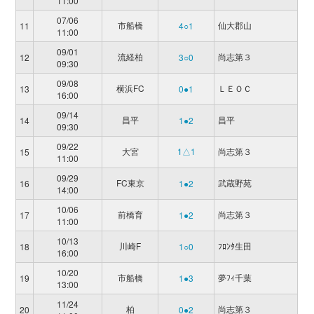
11:00
07/06
市船橋
仙大郡山
11
4○1
11:00
09/01
流経柏
尚志第３
12
3○0
09:30
09/08
横浜FC
ＬＥＯＣ
13
0●1
16:00
09/14
昌平
昌平
14
1●2
09:30
09/22
大宮
1△1
尚志第３
15
11:00
09/29
FC東京
武蔵野苑
16
1●2
14:00
10/06
前橋育
尚志第３
17
1●2
11:00
10/13
川崎F
ﾌﾛﾝﾀ生田
18
1○0
16:00
10/20
市船橋
夢ﾌｨ千葉
19
1●3
13:00
11/24
柏
尚志第３
20
0●2