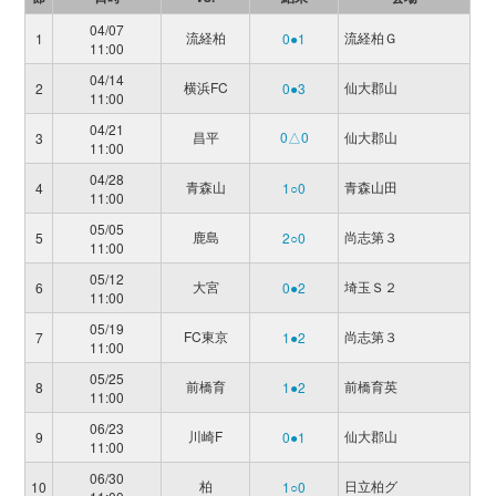
04/07
流経柏
流経柏Ｇ
1
0●1
11:00
04/14
横浜FC
仙大郡山
2
0●3
11:00
04/21
昌平
0△0
仙大郡山
3
11:00
04/28
青森山
青森山田
4
1○0
11:00
05/05
鹿島
尚志第３
5
2○0
11:00
05/12
大宮
埼玉Ｓ２
6
0●2
11:00
05/19
FC東京
尚志第３
7
1●2
11:00
05/25
前橋育
前橋育英
8
1●2
11:00
06/23
川崎F
仙大郡山
9
0●1
11:00
06/30
柏
日立柏グ
10
1○0