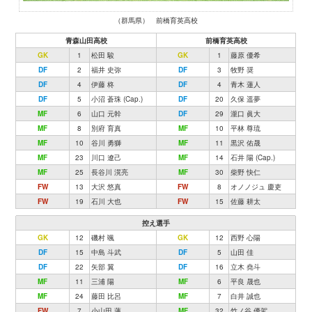
（群馬県） 前橋育英高校
青森山田高校
前橋育英高校
GK
1
松田 駿
GK
1
藤原 優希
DF
2
福井 史弥
DF
3
牧野 奨
DF
4
伊藤 柊
DF
4
青木 蓮人
DF
5
小沼 蒼珠 (Cap.)
DF
20
久保 遥夢
MF
6
山口 元幹
DF
29
瀧口 眞大
MF
8
別府 育真
MF
10
平林 尊琉
MF
10
谷川 勇獅
MF
11
黒沢 佑晟
MF
23
川口 遼己
MF
14
石井 陽 (Cap.)
MF
25
長谷川 滉亮
MF
30
柴野 快仁
FW
13
大沢 悠真
FW
8
オノノジュ 慶吏
FW
19
石川 大也
FW
15
佐藤 耕太
控え選手
GK
12
磯村 颯
GK
12
西野 心陽
DF
15
中島 斗武
DF
5
山田 佳
DF
22
矢部 翼
DF
16
立木 堯斗
MF
11
三浦 陽
MF
6
平良 晟也
MF
24
藤田 比呂
MF
7
白井 誠也
FW
7
小山田 蓮
MF
32
竹ノ谷 優駕