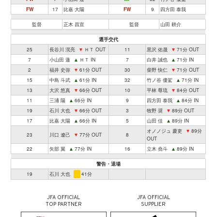
FW
17
比嘉 大陽
FW
9
四方田 泰我
監督
正木 昌宣
監督
山田 耕介
選手交代
25
長谷川 滉亮
▼
ＨＴ OUT
11
黒沢 佑晟
▼
71分 OUT
7
小山田 蓮
▲
ＨＴ IN
7
白井 誠也
▲
71分 IN
2
福井 史弥
▼
61分 OUT
30
柴野 快仁
▼
71分 OUT
15
中島 斗武
▲
61分 IN
32
竹ノ谷 優駕
▲
71分 IN
13
大沢 悠真
▼
66分 OUT
10
平林 尊琉
▼
84分 OUT
11
三浦 陽
▲
66分 IN
9
四方田 泰我
▲
84分 IN
19
石川 大也
▼
66分 OUT
3
牧野 奨
▼
89分 OUT
17
比嘉 大陽
▲
66分 IN
5
山田 佳
▲
89分 IN
オノノジュ 慶吏
▼
89分
23
川口 遼己
▼
77分 OUT
8
OUT
22
矢部 翼
▲
77分 IN
16
立木 堯斗
▲
89分 IN
警告・退場
19
石川 大也
41分
JFA OFFICIAL
JFA OFFICIAL
TOP PARTNER
SUPPLIER