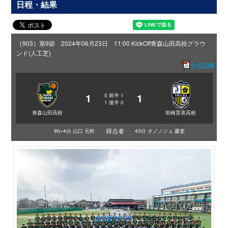
日程・結果
［903］第9節 2024年06月23日 11:00 KickOff
青森山田高校グラウ
ンド(人工芝)
公式記録
1
1
0
前半
1
1
後半
0
青森山田高校
前橋育英高校
得点者
90+4分 山口 元幹
43分 オノノジュ 慶吏