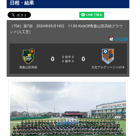
日程・結果
［704］第7節 2024年05月19日 11:00 KickOff
青森山田高校グラウ
ンド(人工芝)
公式記録
0
0
0
前半
0
0
後半
0
青森山田高校
大宮アルディージャU18