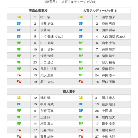
（埼玉県） 大宮アルディージャU18
青森山田高校
大宮アルディージャU18
GK
1
松田 駿
GK
1
清水 飛来
DF
2
福井 史弥
DF
2
斉藤 秀輝
DF
4
伊藤 柊
DF
3
酒井 舜哉
DF
5
小沼 蒼珠 (Cap.)
DF
4
大西 海瑠 (Cap.)
MF
6
山口 元幹
MF
6
山中 大智
MF
10
谷川 勇獅
MF
7
丹野 豊芽
MF
21
浅野 瑠唯
MF
10
菊浪 涼生
MF
23
川口 遼己
MF
11
登丸 楓吾
MF
25
長谷川 滉亮
MF
20
斎藤 滉生
FW
13
大沢 悠真
MF
24
神田 泰斗
FW
19
石川 大也
FW
15
野口 蒼流
控え選手
GK
12
磯村 颯
GK
31
岡村 泰志
DF
15
中島 斗武
DF
13
藤原 朝日
MF
8
別府 育真
DF
26
中澤 凜
MF
11
三浦 陽
MF
8
堀内 陸大
MF
14
増田 敢太
MF
17
田中 奏良
FW
17
比嘉 大陽
FW
9
磯﨑 麻玖
FW
18
藤井 維咲
FW
27
中島 大翔