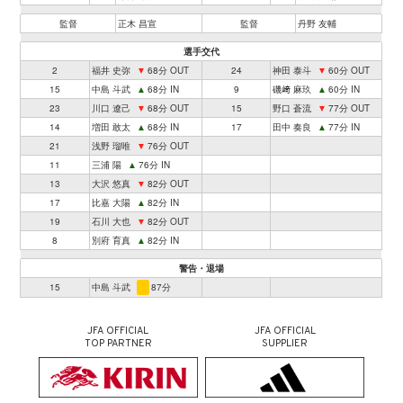
監督
正木 昌宣
監督
丹野 友輔
選手交代
2
福井 史弥
▼
68分 OUT
24
神田 泰斗
▼
60分 OUT
15
中島 斗武
▲
68分 IN
9
磯﨑 麻玖
▲
60分 IN
23
川口 遼己
▼
68分 OUT
15
野口 蒼流
▼
77分 OUT
14
増田 敢太
▲
68分 IN
17
田中 奏良
▲
77分 IN
21
浅野 瑠唯
▼
76分 OUT
11
三浦 陽
▲
76分 IN
13
大沢 悠真
▼
82分 OUT
17
比嘉 大陽
▲
82分 IN
19
石川 大也
▼
82分 OUT
8
別府 育真
▲
82分 IN
警告・退場
15
中島 斗武
87分
JFA OFFICIAL
JFA OFFICIAL
TOP PARTNER
SUPPLIER