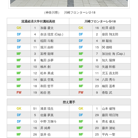
（神奈川県） 川崎フロンターレU-18
流通経済大学付属柏高校
川崎フロンターレU-18
GK
1
加藤 慶太
GK
16
松澤 成音
DF
4
奈須 琉世 (Cap.)
DF
2
柴田 翔太郎
DF
6
稲田 斗毅
DF
4
林 駿佑
DF
11
堀川 由幹
DF
15
関 德晴
MF
3
富樫 龍暉
MF
7
加治佐 海 (Cap.)
MF
8
亀田 歩夢
MF
8
知久 陽輝
MF
10
柚木 創
MF
10
矢越 幹都
MF
12
松本 果成
MF
11
児玉 昌太郎
MF
14
飯浜 空風
MF
14
八田 秀斗
MF
18
和田 哲平
MF
23
楠田 遥希
FW
19
粕谷 悠
FW
9
香取 武
控え選手
GK
51
漆原 琉生
GK
1
山本 健翔
DF
5
佐藤 夢真
DF
29
藤田 明日翔
DF
13
中野 万輝斗
MF
6
齊名 優太
MF
16
昇 純希
MF
20
藤井 漣祐
MF
26
坂井 伯
MF
25
平内 一聖