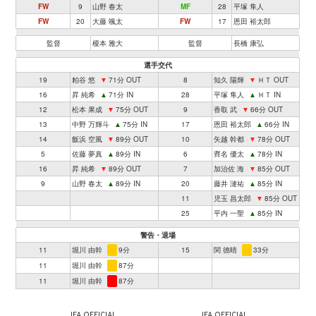
FW
9
山野 春太
MF
28
平塚 隼人
FW
20
大藤 颯太
FW
17
恩田 裕太郎
監督
榎本 雅大
監督
長橋 康弘
選手交代
19
粕谷 悠
▼
71分 OUT
8
知久 陽輝
▼
ＨＴ OUT
16
昇 純希
▲
71分 IN
28
平塚 隼人
▲
ＨＴ IN
12
松本 果成
▼
75分 OUT
9
香取 武
▼
66分 OUT
13
中野 万輝斗
▲
75分 IN
17
恩田 裕太郎
▲
66分 IN
14
飯浜 空風
▼
89分 OUT
10
矢越 幹都
▼
78分 OUT
5
佐藤 夢真
▲
89分 IN
6
齊名 優太
▲
78分 IN
16
昇 純希
▼
89分 OUT
7
加治佐 海
▼
85分 OUT
9
山野 春太
▲
89分 IN
20
藤井 漣祐
▲
85分 IN
11
児玉 昌太郎
▼
85分 OUT
25
平内 一聖
▲
85分 IN
警告・退場
11
堀川 由幹
9分
15
関 德晴
33分
11
堀川 由幹
87分
11
堀川 由幹
87分
JFA OFFICIAL
JFA OFFICIAL