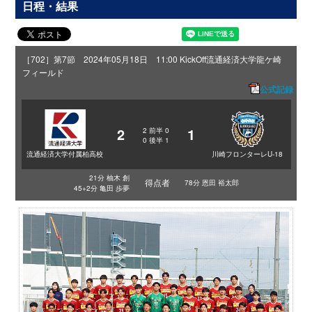
日程・結果
［702］第7節 2024年05月18日 11:00 KickOff
流通経済大学龍ケ崎
フィールド
公式記録
2
1
2
前半
0
0
後半
1
流通経済大学付属柏高校
川崎フロンターレU-18
21分 柚木 創
得点者
78分 恩田 裕太郎
45+2分 亀田 歩夢