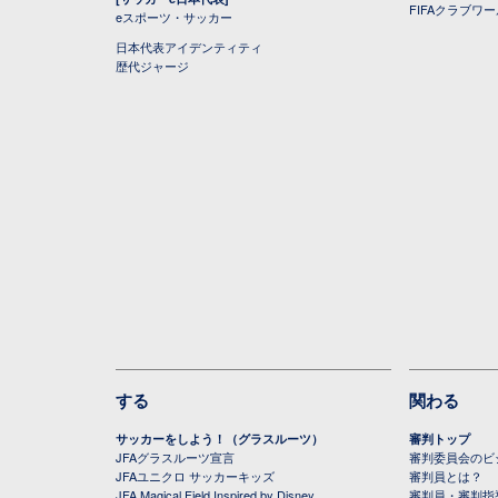
FIFAクラブワ
eスポーツ・サッカー
日本代表アイデンティティ
歴代ジャージ
する
関わる
サッカーをしよう！（グラスルーツ）
審判トップ
JFAグラスルーツ宣言
審判委員会のビジ
JFAユニクロ サッカーキッズ
審判員とは？
JFA Magical Field Inspired by Disney
審判員・審判指