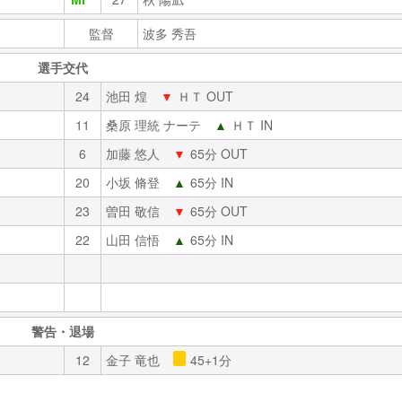
監督
波多 秀吾
選手交代
24
池田 煌
▼
ＨＴ OUT
11
桑原 理統 ナーテ
▲
ＨＴ IN
6
加藤 悠人
▼
65分 OUT
20
小坂 脩登
▲
65分 IN
23
曽田 敬信
▼
65分 OUT
22
山田 信悟
▲
65分 IN
警告・退場
12
金子 竜也
45+1分