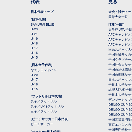
代表
見る
日本代表トップ
大会・試合トッ
国際大会一覧
[日本代表]
SAMURAI BLUE
[1種(一般)]
U-23
天皇杯 JFA 
U-21
AFCチャンピ
U-19
AFCチャンピオン
U-18
AFCチャンピオ
U-17
国民スポーツ大
U-16
全国地域サッカ
U-15
全国クラブチー
全国社会人サッ
[日本女子代表]
全国自治体職員
なでしこジャパン
全国自衛隊サッ
U-20
U-17
日本スポーツマ
U-16
全日本大学サッ
U-15
総理大臣杯 全
全日本大学サッ
[フットサル日本代表]
デンソーカップ
男子／フットサル
DENSO CUP
男子／U-19フットサル
DENSO CUP
女子／フットサル
DENSO CUP
[ビーチサッカー日本代表]
全国高等専門学
ビーチサッカー
東京エネシスカ
全国専門学校サ
[サッカーe日本代表]