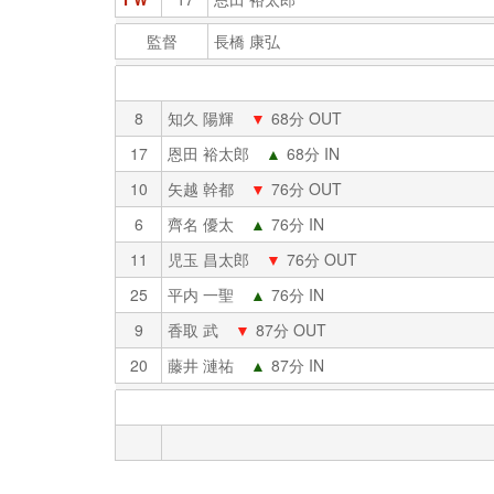
監督
長橋 康弘
8
知久 陽輝
▼
68分 OUT
17
恩田 裕太郎
▲
68分 IN
10
矢越 幹都
▼
76分 OUT
6
齊名 優太
▲
76分 IN
11
児玉 昌太郎
▼
76分 OUT
25
平内 一聖
▲
76分 IN
9
香取 武
▼
87分 OUT
20
藤井 漣祐
▲
87分 IN