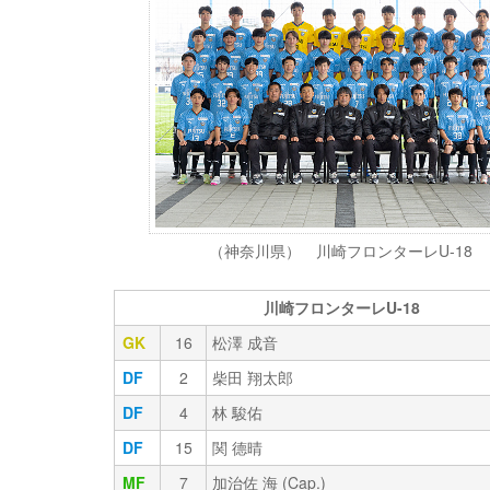
（神奈川県） 川崎フロンターレU-18
川崎フロンターレU-18
GK
16
松澤 成音
DF
2
柴田 翔太郎
DF
4
林 駿佑
DF
15
関 德晴
MF
7
加治佐 海 (Cap.)