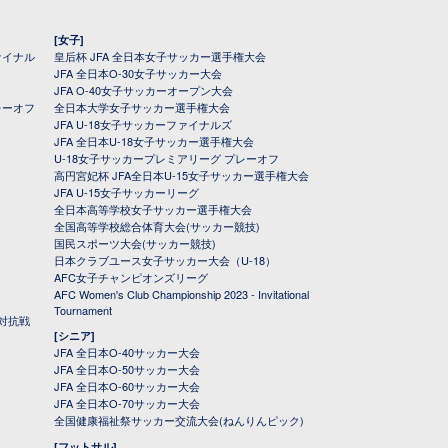
[女子]
ァイナル
皇后杯 JFA 全日本女子サッカー選手権大会
JFA 全日本O-30女子サッカー大会
JFA O-40女子サッカーオープン大会
レーオフ
全日本大学女子サッカー選手権大会
JFA U-18女子サッカーファイナルズ
JFA 全日本U-18女子サッカー選手権大会
U-18女子サッカープレミアリーグ プレーオフ
高円宮妃杯 JFA全日本U-15女子サッカー選手権大会
JFA U-15女子サッカーリーグ
全日本高等学校女子サッカー選手権大会
全国高等学校総合体育大会(サッカー競技)
国民スポーツ大会(サッカー競技)
日本クラブユース女子サッカー大会（U-18）
AFC女子チャンピオンズリーグ
AFC Women's Club Championship 2023 - Invitational
Tournament
対抗戦
[シニア]
JFA 全日本O-40サッカー大会
JFA 全日本O-50サッカー大会
JFA 全日本O-60サッカー大会
JFA 全日本O-70サッカー大会
全国健康福祉祭サッカー交流大会(ねんりんピック)
[フットサル]