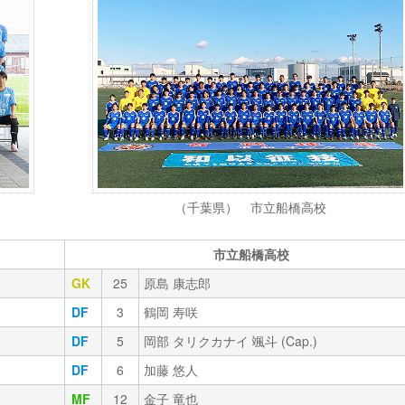
（千葉県） 市立船橋高校
市立船橋高校
GK
25
原島 康志郎
DF
3
鶴岡 寿咲
DF
5
岡部 タリクカナイ 颯斗 (Cap.)
DF
6
加藤 悠人
MF
12
金子 竜也