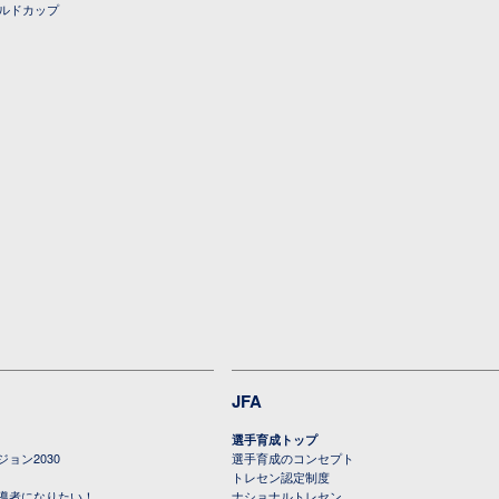
ールドカップ
JFA
選手育成トップ
ョン2030
選手育成のコンセプト
トレセン認定制度
導者になりたい！
ナショナルトレセン