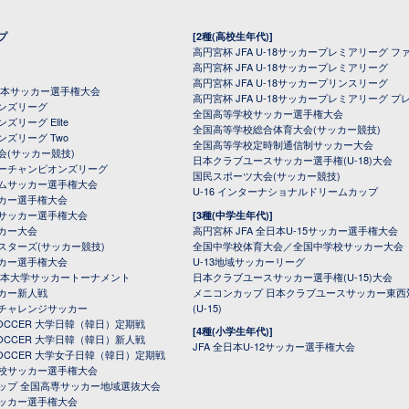
プ
[2種(高校生年代)]
高円宮杯 JFA U-18サッカープレミアリーグ フ
高円宮杯 JFA U-18サッカープレミアリーグ
高円宮杯 JFA U-18サッカープリンスリーグ
全日本サッカー選手権大会
高円宮杯 JFA U-18サッカープレミアリーグ プ
オンズリーグ
全国高等学校サッカー選手権大会
ズリーグ Elite
全国高等学校総合体育大会(サッカー競技)
ンズリーグ Two
全国高等学校定時制通信制サッカー大会
会(サッカー競技)
日本クラブユースサッカー選手権(U-18)大会
ーチャンピオンズリーグ
国民スポーツ大会(サッカー競技)
ムサッカー選手権大会
U-16 インターナショナルドリームカップ
カー選手権大会
サッカー選手権大会
[3種(中学生年代)]
カー大会
高円宮杯 JFA 全日本U-15サッカー選手権大会
スターズ(サッカー競技)
全国中学校体育大会／全国中学校サッカー大会
カー選手権大会
U-13地域サッカーリーグ
日本大学サッカートーナメント
日本クラブユースサッカー選手権(U-15)大会
カー新人戦
メニコンカップ 日本クラブユースサッカー東西
チャレンジサッカー
(U-15)
 SOCCER 大学日韓（韓日）定期戦
[4種(小学生年代)]
 SOCCER 大学日韓（韓日）新人戦
JFA 全日本U-12サッカー選手権大会
 SOCCER 大学女子日韓（韓日）定期戦
校サッカー選手権大会
ップ 全国高専サッカー地域選抜大会
ッカー選手権大会