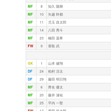
MF
8
知久 陽輝
MF
10
矢越 幹都
MF
11
児玉 昌太郎
MF
14
八田 秀斗
MF
23
楠田 遥希
FW
9
香取 武
GK
1
山本 健翔
DF
24
柏村 涼太
DF
29
藤田 明日翔
MF
6
齊名 優太
MF
20
藤井 漣祐
MF
25
平内 一聖
FW
17
恩田 裕太郎