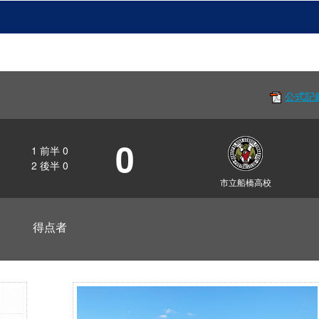
公式記
0
1
前半
0
2
後半
0
市立船橋高校
得点者