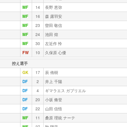
MF
14
長野 恵弥
MF
16
森 露羽安
MF
23
曽田 敬信
MF
24
池田 煌
MF
30
左近作 怜
FW
10
久保原 心優
控え選手
GK
17
辰 侑樹
DF
2
井上 千陽
DF
4
ギマラエス ガブリエル
DF
20
小坂 脩登
DF
22
山田 信悟
MF
11
桑原 理統 ナーテ
MF
27
秋 陽凪