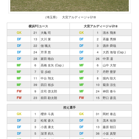
（埼玉県） 大宮アルディージャU18
横浜FCユース
大宮アルディージャU18
GK
21
大亀 司
GK
1
清水 飛来
DF
13
大川 莱
DF
2
斉藤 秀輝
DF
22
佃 颯太
DF
3
酒井 舜哉
DF
24
芹澤 悠
DF
4
大西 海瑠 (Cap.)
DF
28
家田 唯白
DF
26
中澤 凜
MF
6
高橋 友矢 (Cap.)
MF
6
山中 大智
MF
7
笹 歩睦
MF
7
丹野 豊芽
MF
11
中台 翔太
MF
8
堀内 陸大
MF
39
四日 裕歩
MF
10
菊浪 涼生
FW
9
庄司 啓太郎
MF
24
神田 泰斗
FW
23
前田 勘太朗
FW
15
野口 蒼流
控え選手
GK
1
櫻井 斗真
GK
31
岡村 泰志
DF
2
松尾 蒼大
DF
5
茂木 祐弥
DF
3
小漉 康太
DF
13
藤原 朝日
DF
5
深澤 莉久
DF
36
小坂 真聖