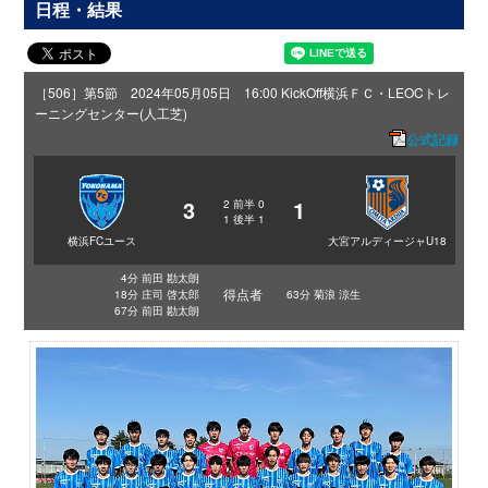
日程・結果
［506］第5節 2024年05月05日 16:00 KickOff
横浜ＦＣ・LEOCトレ
ーニングセンター(人工芝)
公式記録
3
1
2
前半
0
1
後半
1
横浜FCユース
大宮アルディージャU18
4分 前田 勘太朗
得点者
18分 庄司 啓太郎
63分 菊浪 涼生
67分 前田 勘太朗