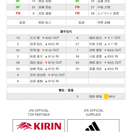
MF
10
朝見 友樹
MF
20
斎藤 滉生
MF
20
岩崎 亮佑
FW
27
中島 大翔
FW
8
谷田 蓮都
FW
28
エドワード 真秀
監督
和田 拓三
監督
丹野 友輔
選手交代
13
大川 莱
▼
63分 OUT
8
堀内 陸大
▼
ＨＴ OUT
5
深澤 莉久
▲
63分 IN
27
中島 大翔
▲
ＨＴ IN
24
芹澤 悠
▼
81分 OUT
7
丹野 豊芽
▼
83分 OUT
2
松尾 蒼大
▲
81分 IN
36
小坂 真聖
▲
83分 IN
39
四日 裕歩
▼
87分 OUT
24
神田 泰斗
▼
83分 OUT
20
岩崎 亮佑
▲
87分 IN
20
斎藤 滉生
▲
83分 IN
9
庄司 啓太郎
▼
87分 OUT
8
谷田 蓮都
▲
87分 IN
警告・退場
3
酒井 舜哉
86分
JFA OFFICIAL
JFA OFFICIAL
TOP PARTNER
SUPPLIER