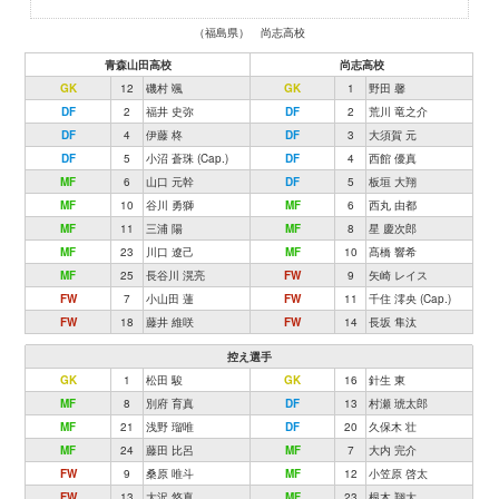
（福島県） 尚志高校
青森山田高校
尚志高校
GK
12
磯村 颯
GK
1
野田 馨
DF
2
福井 史弥
DF
2
荒川 竜之介
DF
4
伊藤 柊
DF
3
大須賀 元
DF
5
小沼 蒼珠 (Cap.)
DF
4
西館 優真
MF
6
山口 元幹
DF
5
板垣 大翔
MF
10
谷川 勇獅
MF
6
西丸 由都
MF
11
三浦 陽
MF
8
星 慶次郎
MF
23
川口 遼己
MF
10
髙橋 響希
MF
25
長谷川 滉亮
FW
9
矢崎 レイス
FW
7
小山田 蓮
FW
11
千住 澪央 (Cap.)
FW
18
藤井 維咲
FW
14
長坂 隼汰
控え選手
GK
1
松田 駿
GK
16
針生 東
MF
8
別府 育真
DF
13
村瀬 琥太郎
MF
21
浅野 瑠唯
DF
20
久保木 壮
MF
24
藤田 比呂
MF
7
大内 完介
FW
9
桑原 唯斗
MF
12
小笠原 啓太
FW
13
大沢 悠真
MF
23
根木 翔大