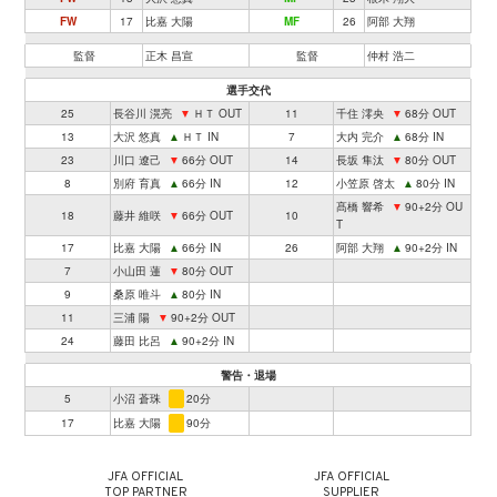
FW
17
比嘉 大陽
MF
26
阿部 大翔
監督
正木 昌宣
監督
仲村 浩二
選手交代
25
長谷川 滉亮
▼
ＨＴ OUT
11
千住 澪央
▼
68分 OUT
13
大沢 悠真
▲
ＨＴ IN
7
大内 完介
▲
68分 IN
23
川口 遼己
▼
66分 OUT
14
長坂 隼汰
▼
80分 OUT
8
別府 育真
▲
66分 IN
12
小笠原 啓太
▲
80分 IN
髙橋 響希
▼
90+2分 OU
18
藤井 維咲
▼
66分 OUT
10
T
17
比嘉 大陽
▲
66分 IN
26
阿部 大翔
▲
90+2分 IN
7
小山田 蓮
▼
80分 OUT
9
桑原 唯斗
▲
80分 IN
11
三浦 陽
▼
90+2分 OUT
24
藤田 比呂
▲
90+2分 IN
警告・退場
5
小沼 蒼珠
20分
17
比嘉 大陽
90分
JFA OFFICIAL
JFA OFFICIAL
TOP PARTNER
SUPPLIER