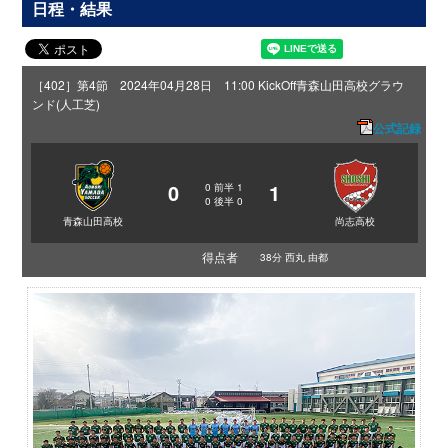
日程・結果
［402］第4節 2024年04月28日 11:00 KickOff
青森山田高校グラウ
ンド(人工芝)
公式記録
0
1
0
前半
1
0
後半
0
青森山田高校
尚志高校
得点者
38分 西丸 由都