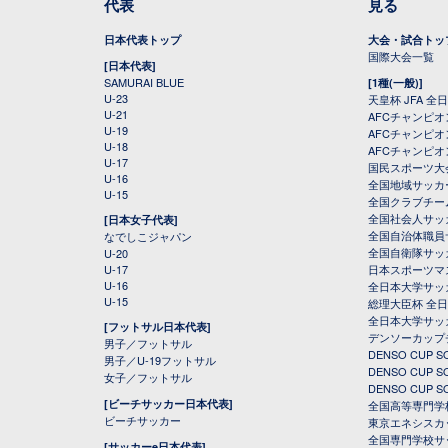
代表
見る
日本代表トップ
大会・試合トッ
国際大会一覧
[日本代表]
SAMURAI BLUE
[1種(一般)]
U-23
天皇杯 JFA 
U-21
AFCチャンピ
U-19
AFCチャンピオン
U-18
AFCチャンピオ
U-17
国民スポーツ大
U-16
全国地域サッカ
U-15
全国クラブチー
全国社会人サッ
[日本女子代表]
全国自治体職員
なでしこジャパン
全国自衛隊サッ
U-20
U-17
日本スポーツマ
U-16
全日本大学サッ
U-15
総理大臣杯 全
全日本大学サッ
[フットサル日本代表]
デンソーカップ
男子／フットサル
DENSO CUP
男子／U-19フットサル
DENSO CUP
女子／フットサル
DENSO CUP
[ビーチサッカー日本代表]
全国高等専門学
ビーチサッカー
東京エネシスカ
全国専門学校サ
[サッカーe日本代表]