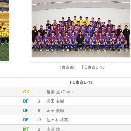
（東京都） FC東京U-18
FC東京U-18
GK
1
後藤 亘 (Cap.)
DF
3
岩田 友樹
DF
8
金子 俊輔
DF
13
佐々木 将英
MF
2
永浦 煌士