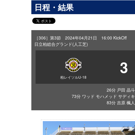
日程・結果
［306］第3節 2024年04月21日 16:00 KickOff
日立柏総合グランド(人工芝)
3
柏レイソルU-18
26分 戸田 晶斗
73分 ワッド モハメッド サディキ
83分 吉原 楓人