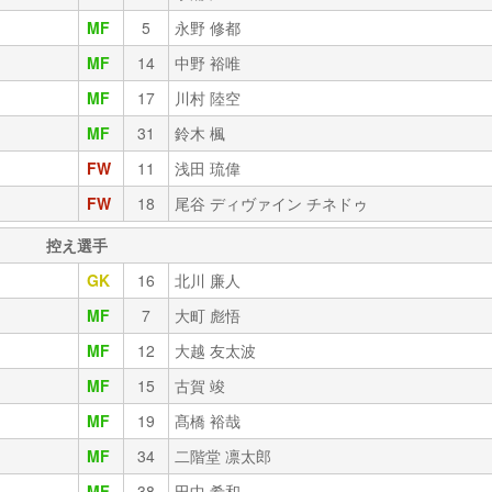
MF
5
永野 修都
MF
14
中野 裕唯
MF
17
川村 陸空
MF
31
鈴木 楓
FW
11
浅田 琉偉
FW
18
尾谷 ディヴァイン チネドゥ
控え選手
GK
16
北川 廉人
MF
7
大町 彪悟
MF
12
大越 友太波
MF
15
古賀 竣
MF
19
髙橋 裕哉
MF
34
二階堂 凛太郎
MF
38
田中 希和