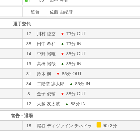
監督
佐藤 由紀彦
選手交代
17
川村 陸空
▼
73分 OUT
38
田中 希和
▲
73分 IN
14
中野 裕唯
▼
85分 OUT
19
髙橋 裕哉
▲
85分 IN
31
鈴木 楓
▼
85分 OUT
34
二階堂 凛太郎
▲
85分 IN
8
金子 俊輔
▼
88分 OUT
12
大越 友太波
▲
88分 IN
警告・退場
18
尾谷 ディヴァイン チネドゥ
90+3分