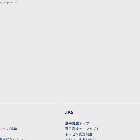
ールドカップ
JFA
選手育成トップ
ョン2030
選手育成のコンセプト
トレセン認定制度
導者になりたい！
ナショナルトレセン