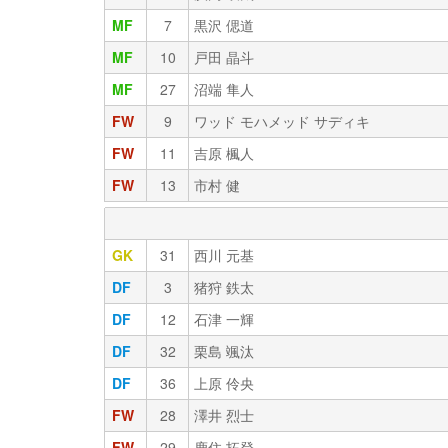
MF
7
黒沢 偲道
MF
10
戸田 晶斗
MF
27
沼端 隼人
FW
9
ワッド モハメッド サディキ
FW
11
吉原 楓人
FW
13
市村 健
GK
31
西川 元基
DF
3
猪狩 鉄太
DF
12
石津 一輝
DF
32
栗島 颯汰
DF
36
上原 伶央
FW
28
澤井 烈士
FW
29
鹿住 拓登