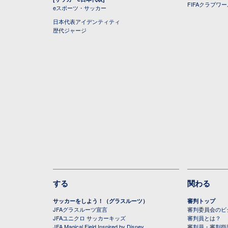
FIFAクラブワ
eスポーツ・サッカー
日本代表アイデンティティ
歴代ジャージ
する
関わる
サッカーをしよう！（グラスルーツ）
審判トップ
JFAグラスルーツ宣言
審判委員会のビジ
JFAユニクロ サッカーキッズ
審判員とは？
JFA Magical Field Inspired by Disney
審判員・審判指