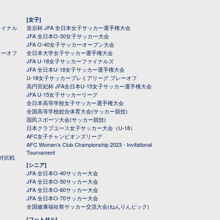
[女子]
ァイナル
皇后杯 JFA 全日本女子サッカー選手権大会
JFA 全日本O-30女子サッカー大会
JFA O-40女子サッカーオープン大会
レーオフ
全日本大学女子サッカー選手権大会
JFA U-18女子サッカーファイナルズ
JFA 全日本U-18女子サッカー選手権大会
U-18女子サッカープレミアリーグ プレーオフ
高円宮妃杯 JFA全日本U-15女子サッカー選手権大会
JFA U-15女子サッカーリーグ
全日本高等学校女子サッカー選手権大会
全国高等学校総合体育大会(サッカー競技)
国民スポーツ大会(サッカー競技)
日本クラブユース女子サッカー大会（U-18）
AFC女子チャンピオンズリーグ
AFC Women's Club Championship 2023 - Invitational
Tournament
対抗戦
[シニア]
JFA 全日本O-40サッカー大会
JFA 全日本O-50サッカー大会
JFA 全日本O-60サッカー大会
JFA 全日本O-70サッカー大会
全国健康福祉祭サッカー交流大会(ねんりんピック)
[フットサル]