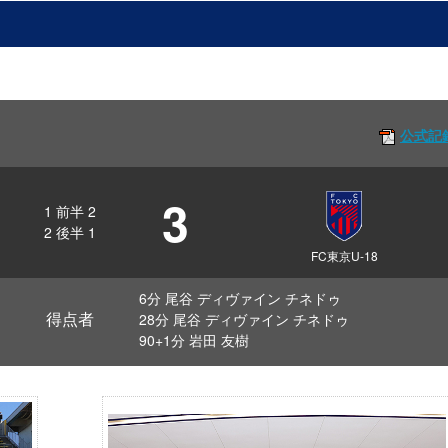
公式記
3
1
前半
2
2
後半
1
FC東京U-18
6分 尾谷 ディヴァイン チネドゥ
得点者
28分 尾谷 ディヴァイン チネドゥ
90+1分 岩田 友樹