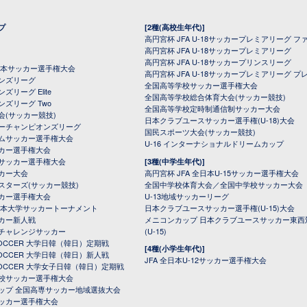
プ
[2種(高校生年代)]
高円宮杯 JFA U-18サッカープレミアリーグ フ
高円宮杯 JFA U-18サッカープレミアリーグ
高円宮杯 JFA U-18サッカープリンスリーグ
全日本サッカー選手権大会
高円宮杯 JFA U-18サッカープレミアリーグ プ
オンズリーグ
全国高等学校サッカー選手権大会
ズリーグ Elite
全国高等学校総合体育大会(サッカー競技)
ンズリーグ Two
全国高等学校定時制通信制サッカー大会
会(サッカー競技)
日本クラブユースサッカー選手権(U-18)大会
ーチャンピオンズリーグ
国民スポーツ大会(サッカー競技)
ムサッカー選手権大会
U-16 インターナショナルドリームカップ
カー選手権大会
サッカー選手権大会
[3種(中学生年代)]
カー大会
高円宮杯 JFA 全日本U-15サッカー選手権大会
スターズ(サッカー競技)
全国中学校体育大会／全国中学校サッカー大会
カー選手権大会
U-13地域サッカーリーグ
日本大学サッカートーナメント
日本クラブユースサッカー選手権(U-15)大会
カー新人戦
メニコンカップ 日本クラブユースサッカー東西
チャレンジサッカー
(U-15)
 SOCCER 大学日韓（韓日）定期戦
[4種(小学生年代)]
 SOCCER 大学日韓（韓日）新人戦
JFA 全日本U-12サッカー選手権大会
 SOCCER 大学女子日韓（韓日）定期戦
校サッカー選手権大会
ップ 全国高専サッカー地域選抜大会
ッカー選手権大会