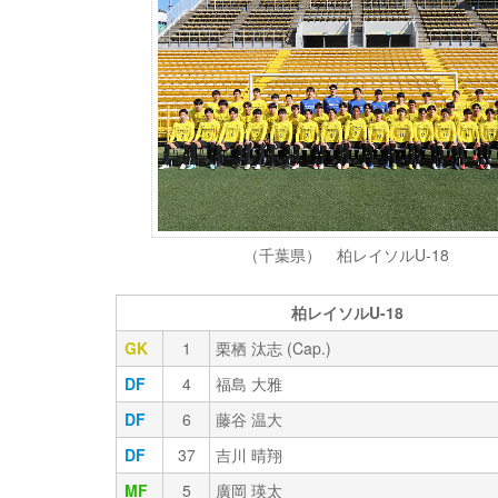
（千葉県） 柏レイソルU-18
柏レイソルU-18
GK
1
栗栖 汰志 (Cap.)
DF
4
福島 大雅
DF
6
藤谷 温大
DF
37
吉川 晴翔
MF
5
廣岡 瑛太