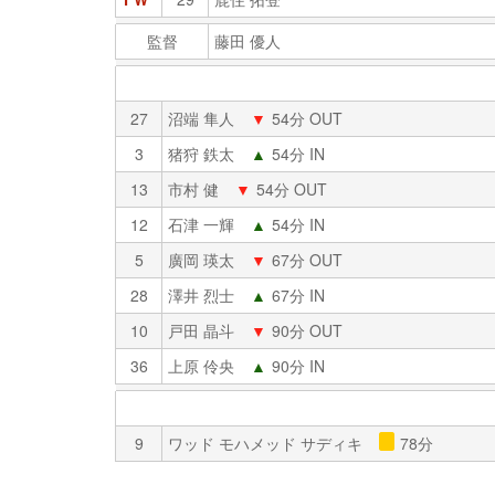
監督
藤田 優人
27
沼端 隼人
▼
54分 OUT
3
猪狩 鉄太
▲
54分 IN
13
市村 健
▼
54分 OUT
12
石津 一輝
▲
54分 IN
5
廣岡 瑛太
▼
67分 OUT
28
澤井 烈士
▲
67分 IN
10
戸田 晶斗
▼
90分 OUT
36
上原 伶央
▲
90分 IN
9
ワッド モハメッド サディキ
78分