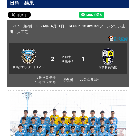
日程・結果
［305］第3節 2024年04月21日 14:00 KickOff
Ankerフロンタウン生
田（人工芝）
公式記録
2
1
2
前半
1
0
後半
0
川崎フロンターレU-18
前橋育英高校
5分 八田 秀斗
得点者
29分 白井 誠也
15分 加治佐 海