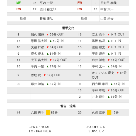
MF
25
平内 一聖
FW
9
四方田 泰我
FW
17
恩田 裕太郎
FW
13
中村 太一
監督
長橋 康弘
監督
山田 耕介
選手交代
8
知久 陽輝
▼
59分 OUT
16
立木 堯斗
▼
ＨＴ OUT
17
恩田 裕太郎
▲
59分 IN
11
黒沢 佑晟
▲
ＨＴ IN
10
矢越 幹都
▼
84分 OUT
15
佐藤 耕太
▼
ＨＴ OUT
6
齊名 優太
▲
84分 IN
6
平良 晟也
▲
ＨＴ IN
11
児玉 昌太郎
▼
87分 OUT
7
白井 誠也
▼
64分 OUT
25
平内 一聖
▲
87分 IN
13
中村 太一
▲
64分 IN
オノノジュ 慶吏
▼
64分
9
香取 武
▼
87分 OUT
8
OUT
20
藤井 漣祐
▲
87分 IN
9
四方田 泰我
▲
64分 IN
10
平林 尊琉
▼
86分 OUT
2
井上 萩斗
▲
86分 IN
警告・退場
14
八田 秀斗
83分
20
久保 遥夢
15分
JFA OFFICIAL
JFA OFFICIAL
TOP PARTNER
SUPPLIER