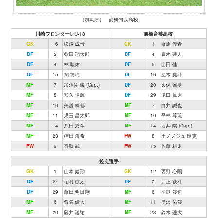
（群馬県） 前橋育英高校
川崎フロンターレU-18
前橋育英高校
GK
16
松澤 成音
GK
1
藤原 優希
DF
2
柴田 翔太郎
DF
4
青木 蓮人
DF
4
林 駿佑
DF
5
山田 佳
DF
15
関 德晴
DF
16
立木 堯斗
MF
7
加治佐 海 (Cap.)
DF
20
久保 遥夢
MF
8
知久 陽輝
DF
29
瀧口 眞大
MF
10
矢越 幹都
MF
7
白井 誠也
MF
11
児玉 昌太郎
MF
10
平林 尊琉
MF
14
八田 秀斗
MF
14
石井 陽 (Cap.)
MF
23
楠田 遥希
FW
8
オノノジュ 慶吏
FW
9
香取 武
FW
15
佐藤 耕太
控え選手
GK
1
山本 健翔
GK
12
西野 心陽
DF
24
柏村 涼太
DF
2
井上 萩斗
DF
29
藤田 明日翔
MF
6
平良 晟也
MF
6
齊名 優太
MF
11
黒沢 佑晟
MF
20
藤井 漣祐
MF
23
鈴木 蓮大