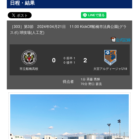
日程・結果
［303］第3節 2024年04月21日 11:00 KickOff
船橋市法典公園(グラ
スポ) 球技場(人工芝)
公式記録
0
2
0
前半
1
0
後半
1
市立船橋高校
大宮アルディージャU18
1分 斉藤 秀輝
得点者
70分 野口 蒼流