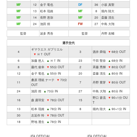
MF
12
金子 竜也
DF
36
小坂 真聖
MF
13
松本 琉維
MF
8
堀内 陸大
MF
14
長野 恵弥
MF
20
斎藤 滉生
MF
24
池田 煌
FW
27
中島 大翔
監督
波多 秀吾
監督
丹野 友輔
選手交代
ギマラエス ガブリエル
4
3
酒井 舜哉
▼
68分 OUT
▼
ＨＴ OUT
6
加藤 悠人
▲
ＨＴ IN
23
千田 聖奈
▲
68分 IN
8
藤代 俊幸
▼
55分 OUT
2
斉藤 秀輝
▼
80分 OUT
12
金子 竜也
▲
55分 IN
20
斎藤 滉生
▲
80分 IN
桑原 理統 ナーテ
▼
73分
11
7
丹野 豊芽
▼
80分 OUT
OUT
24
池田 煌
▲
73分 IN
27
中島 大翔
▲
80分 IN
野口 蒼流
▼
90+1分 OU
16
森 露羽安
▼
78分 OUT
15
T
13
松本 琉維
▲
78分 IN
8
堀内 陸大
▲
90+1分 IN
30
左近作 怜
▼
78分 OUT
18
野地 透生
▲
78分 IN
JFA OFFICIAL
JFA OFFICIAL