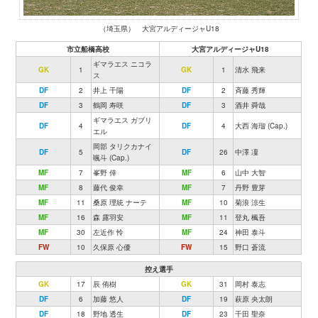
（埼玉県） 大宮アルディージャU18
市立船橋高校
大宮アルディージャU18
ギマラエス ニコラ
GK
1
GK
1
清水 飛来
ス
DF
2
井上 千陽
DF
2
斉藤 秀輝
DF
3
鶴岡 寿咲
DF
3
酒井 舜哉
ギマラエス ガブリ
DF
4
DF
4
大西 海瑠 (Cap.)
エル
岡部 タリクカナイ
DF
5
DF
26
中澤 凜
颯斗 (Cap.)
MF
7
峯野 倖
MF
6
山中 大智
MF
8
藤代 俊幸
MF
7
丹野 豊芽
MF
11
桑原 理統 ナーテ
MF
10
菊浪 涼生
MF
16
森 露羽安
MF
11
登丸 楓吾
MF
30
左近作 怜
MF
24
神田 泰斗
FW
10
久保原 心優
FW
15
野口 蒼流
控え選手
GK
17
辰 侑樹
GK
31
岡村 泰志
DF
6
加藤 悠人
DF
19
萩原 央太朗
DF
18
野地 透生
DF
23
千田 聖奈