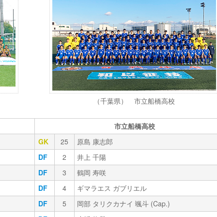
（千葉県） 市立船橋高校
市立船橋高校
GK
25
原島 康志郎
DF
2
井上 千陽
DF
3
鶴岡 寿咲
DF
4
ギマラエス ガブリエル
DF
5
岡部 タリクカナイ 颯斗 (Cap.)