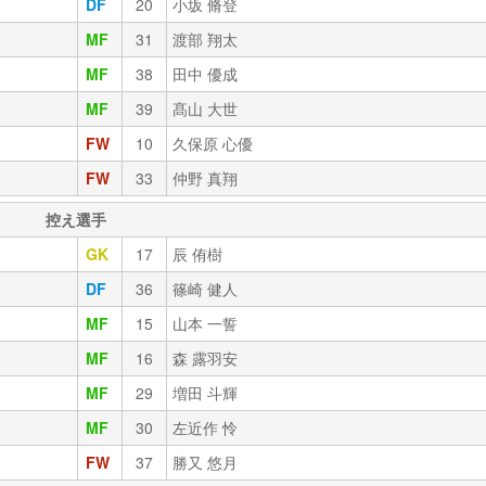
DF
20
小坂 脩登
MF
31
渡部 翔太
MF
38
田中 優成
MF
39
髙山 大世
FW
10
久保原 心優
FW
33
仲野 真翔
控え選手
GK
17
辰 侑樹
DF
36
篠崎 健人
MF
15
山本 一誓
MF
16
森 露羽安
MF
29
増田 斗輝
MF
30
左近作 怜
FW
37
勝又 悠月