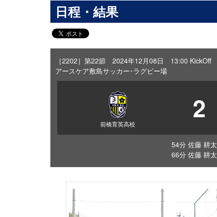
日程・結果
［2202］第22節 2024年12月08日 13:00 KickOff
アースケア敷島サッカー･ラグビー場
2
前橋育英高校
54分 佐藤 耕太
66分 佐藤 耕太