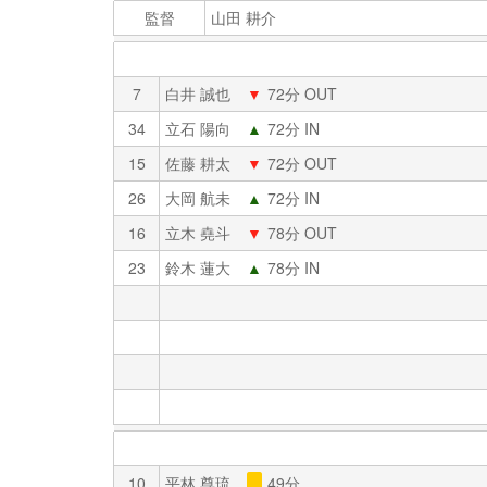
監督
山田 耕介
7
白井 誠也
▼
72分 OUT
34
立石 陽向
▲
72分 IN
15
佐藤 耕太
▼
72分 OUT
26
大岡 航未
▲
72分 IN
16
立木 堯斗
▼
78分 OUT
23
鈴木 蓮大
▲
78分 IN
10
平林 尊琉
49分