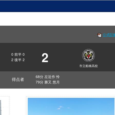
公式記
2
0
前半
0
2
後半
2
市立船橋高校
68分 左近作 怜
得点者
79分 勝又 悠月