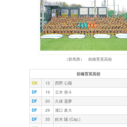
（群馬県） 前橋育英高校
前橋育英高校
GK
12
西野 心陽
DF
16
立木 堯斗
DF
20
久保 遥夢
DF
29
瀧口 眞大
DF
35
鈴木 陽 (Cap.)