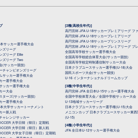
プ
[2種(高校生年代)]
高円宮杯 JFA U-18サッカープレミアリーグ フ
高円宮杯 JFA U-18サッカープレミアリーグ
高円宮杯 JFA U-18サッカープリンスリーグ
全日本サッカー選手権大会
高円宮杯 JFA U-18サッカープレミアリーグ プ
オンズリーグ
全国高等学校サッカー選手権大会
ズリーグ Elite
全国高等学校総合体育大会(サッカー競技)
ンズリーグ Two
全国高等学校定時制通信制サッカー大会
会(サッカー競技)
日本クラブユースサッカー選手権(U-18)大会
ーチャンピオンズリーグ
国民スポーツ大会(サッカー競技)
ムサッカー選手権大会
U-16 インターナショナルドリームカップ
カー選手権大会
サッカー選手権大会
[3種(中学生年代)]
カー大会
高円宮杯 JFA 全日本U-15サッカー選手権大会
スターズ(サッカー競技)
全国中学校体育大会／全国中学校サッカー大会
カー選手権大会
U-13地域サッカーリーグ
日本大学サッカートーナメント
日本クラブユースサッカー選手権(U-15)大会
カー新人戦
メニコンカップ 日本クラブユースサッカー東西
チャレンジサッカー
(U-15)
 SOCCER 大学日韓（韓日）定期戦
[4種(小学生年代)]
 SOCCER 大学日韓（韓日）新人戦
JFA 全日本U-12サッカー選手権大会
 SOCCER 大学女子日韓（韓日）定期戦
校サッカー選手権大会