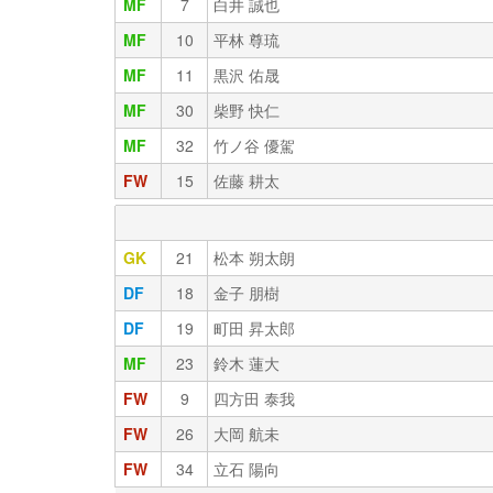
MF
7
白井 誠也
MF
10
平林 尊琉
MF
11
黒沢 佑晟
MF
30
柴野 快仁
MF
32
竹ノ谷 優駕
FW
15
佐藤 耕太
GK
21
松本 朔太朗
DF
18
金子 朋樹
DF
19
町田 昇太郎
MF
23
鈴木 蓮大
FW
9
四方田 泰我
FW
26
大岡 航未
FW
34
立石 陽向