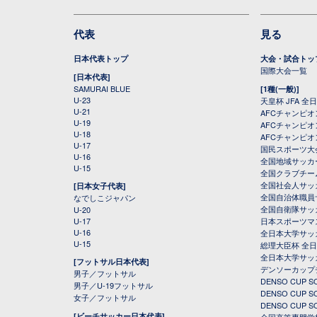
代表
見る
日本代表トップ
大会・試合トッ
国際大会一覧
[日本代表]
SAMURAI BLUE
[1種(一般)]
U-23
天皇杯 JFA 
U-21
AFCチャンピ
U-19
AFCチャンピオン
U-18
AFCチャンピオ
U-17
国民スポーツ大
U-16
全国地域サッカ
U-15
全国クラブチー
全国社会人サッ
[日本女子代表]
全国自治体職員
なでしこジャパン
全国自衛隊サッ
U-20
U-17
日本スポーツマ
U-16
全日本大学サッ
U-15
総理大臣杯 全
全日本大学サッ
[フットサル日本代表]
デンソーカップ
男子／フットサル
DENSO CUP
男子／U-19フットサル
DENSO CUP
女子／フットサル
DENSO CUP
[ビーチサッカー日本代表]
全国高等専門学