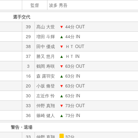
監督
波多 秀吾
選手交代
39
髙山 大世
▼
44分 OUT
29
増田 斗輝
▲
44分 IN
38
田中 優成
▼
ＨＴ OUT
37
勝又 悠月
▲
ＨＴ IN
3
鶴岡 寿咲
▼
63分 OUT
16
森 露羽安
▲
63分 IN
20
小坂 脩登
▼
63分 OUT
30
左近作 怜
▲
63分 IN
33
仲野 真翔
▼
73分 OUT
36
篠崎 健人
▲
73分 IN
警告・退場
33
仲野 真翔
37分