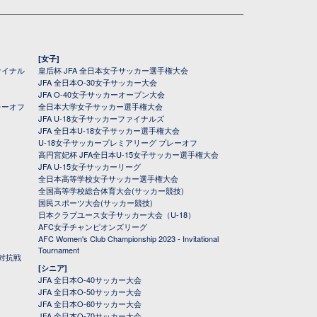
[女子]
ァイナル
皇后杯 JFA 全日本女子サッカー選手権大会
JFA 全日本O-30女子サッカー大会
JFA O-40女子サッカーオープン大会
レーオフ
全日本大学女子サッカー選手権大会
JFA U-18女子サッカーファイナルズ
JFA 全日本U-18女子サッカー選手権大会
U-18女子サッカープレミアリーグ プレーオフ
高円宮妃杯 JFA全日本U-15女子サッカー選手権大会
JFA U-15女子サッカーリーグ
全日本高等学校女子サッカー選手権大会
全国高等学校総合体育大会(サッカー競技)
国民スポーツ大会(サッカー競技)
日本クラブユース女子サッカー大会（U-18）
AFC女子チャンピオンズリーグ
AFC Women's Club Championship 2023 - Invitational
Tournament
対抗戦
[シニア]
JFA 全日本O-40サッカー大会
JFA 全日本O-50サッカー大会
JFA 全日本O-60サッカー大会
JFA 全日本O-70サッカー大会