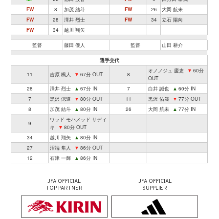
FW
8
加茂 結斗
FW
26
大岡 航未
FW
28
澤井 烈士
FW
34
立石 陽向
FW
34
越川 翔矢
監督
藤田 優人
監督
山田 耕介
選手交代
オノノジュ 慶吏
▼
60分
11
吉原 楓人
▼
67分 OUT
8
OUT
28
澤井 烈士
▲
67分 IN
7
白井 誠也
▲
60分 IN
7
黒沢 偲道
▼
80分 OUT
11
黒沢 佑晟
▼
77分 OUT
8
加茂 結斗
▲
80分 IN
26
大岡 航未
▲
77分 IN
ワッド モハメッド サディ
9
キ
▼
80分 OUT
34
越川 翔矢
▲
80分 IN
27
沼端 隼人
▼
86分 OUT
12
石津 一輝
▲
86分 IN
JFA OFFICIAL
JFA OFFICIAL
TOP PARTNER
SUPPLIER