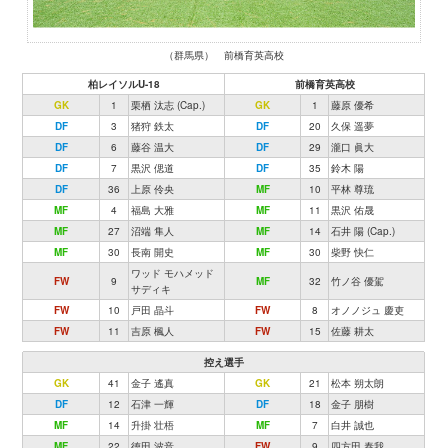
（群馬県） 前橋育英高校
柏レイソルU-18
前橋育英高校
GK
1
栗栖 汰志 (Cap.)
GK
1
藤原 優希
DF
3
猪狩 鉄太
DF
20
久保 遥夢
DF
6
藤谷 温大
DF
29
瀧口 眞大
DF
7
黒沢 偲道
DF
35
鈴木 陽
DF
36
上原 伶央
MF
10
平林 尊琉
MF
4
福島 大雅
MF
11
黒沢 佑晟
MF
27
沼端 隼人
MF
14
石井 陽 (Cap.)
MF
30
長南 開史
MF
30
柴野 快仁
ワッド モハメッド
FW
9
MF
32
竹ノ谷 優駕
サディキ
FW
10
戸田 晶斗
FW
8
オノノジュ 慶吏
FW
11
吉原 楓人
FW
15
佐藤 耕太
控え選手
GK
41
金子 遙真
GK
21
松本 朔太朗
DF
12
石津 一輝
DF
18
金子 朋樹
MF
14
升掛 壮梧
MF
7
白井 誠也
MF
22
徳田 波音
FW
9
四方田 泰我