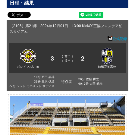
日程・結果
［2106］第21節 2024年12月01日 13:00 KickOff
三協フロンテア柏
スタジアム
公式記録
3
2
2
前半
1
1
後半
1
柏レイソルU-18
前橋育英高校
10分 戸田 晶斗
26分 佐藤 耕太
得点者
36分 黒沢 偲道
90+2分 大岡 航未
77分 ワッド モハメッド サディキ