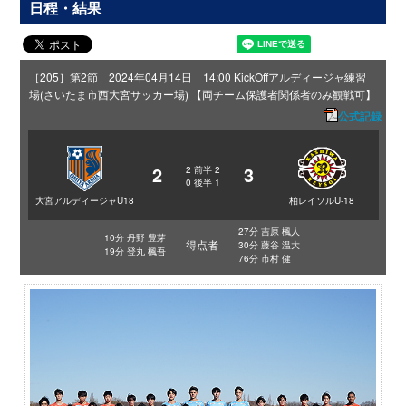
日程・結果
［205］第2節 2024年04月14日 14:00 KickOff
アルディージャ練習
場(さいたま市西大宮サッカー場) 【両チーム保護者関係者のみ観戦可】
公式記録
2
3
2
前半
2
0
後半
1
大宮アルディージャU18
柏レイソルU-18
27分 吉原 楓人
10分 丹野 豊芽
得点者
30分 藤谷 温大
19分 登丸 楓吾
76分 市村 健