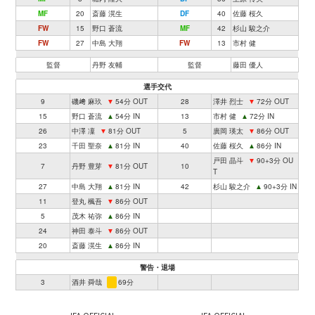
MF
20
斎藤 滉生
DF
40
佐藤 桜久
FW
15
野口 蒼流
MF
42
杉山 駿之介
FW
27
中島 大翔
FW
13
市村 健
監督
丹野 友輔
監督
藤田 優人
選手交代
9
磯﨑 麻玖
▼
54分 OUT
28
澤井 烈士
▼
72分 OUT
15
野口 蒼流
▲
54分 IN
13
市村 健
▲
72分 IN
26
中澤 凜
▼
81分 OUT
5
廣岡 瑛太
▼
86分 OUT
23
千田 聖奈
▲
81分 IN
40
佐藤 桜久
▲
86分 IN
戸田 晶斗
▼
90+3分 OU
7
丹野 豊芽
▼
81分 OUT
10
T
27
中島 大翔
▲
81分 IN
42
杉山 駿之介
▲
90+3分 IN
11
登丸 楓吾
▼
86分 OUT
5
茂木 祐弥
▲
86分 IN
24
神田 泰斗
▼
86分 OUT
20
斎藤 滉生
▲
86分 IN
警告・退場
3
酒井 舜哉
69分