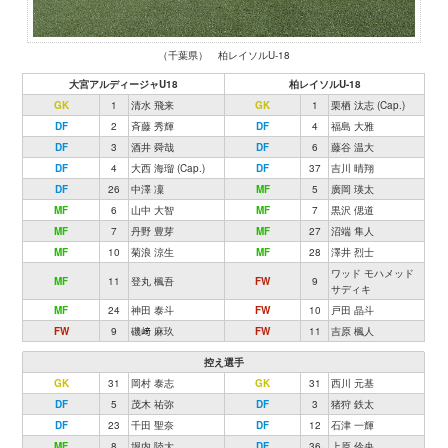
（千葉県） 柏レイソルU-18
大宮アルディージャU18
柏レイソルU-18
GK
1
清水 飛来
GK
1
栗栖 汰志 (Cap.)
DF
2
斉藤 秀輝
DF
4
福島 大雅
DF
3
酒井 舜哉
DF
6
藤谷 温大
DF
4
大西 海瑠 (Cap.)
DF
37
吉川 晴翔
DF
26
中澤 凜
MF
5
廣岡 瑛太
MF
6
山中 大智
MF
7
黒沢 偲道
MF
7
丹野 豊芽
MF
27
沼端 隼人
MF
10
菊浪 涼生
MF
28
澤井 烈士
ワッド モハメッド
MF
11
登丸 楓吾
FW
9
サディキ
MF
24
神田 泰斗
FW
10
戸田 晶斗
FW
9
磯﨑 麻玖
FW
11
吉原 楓人
控え選手
GK
31
岡村 泰志
GK
31
西川 元基
DF
5
茂木 祐弥
DF
3
猪狩 鉄太
DF
23
千田 聖奈
DF
12
石津 一輝
MF
8
堀内 陸大
DF
36
上原 伶央