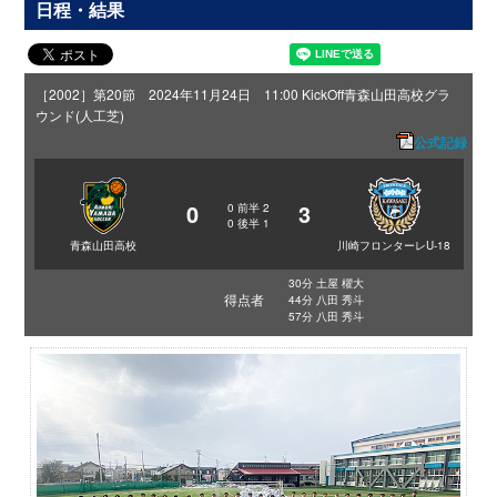
日程・結果
［2002］第20節 2024年11月24日 11:00 KickOff
青森山田高校グラ
ウンド(人工芝)
公式記録
0
3
0
前半
2
0
後半
1
青森山田高校
川崎フロンターレU-18
30分 土屋 櫂大
得点者
44分 八田 秀斗
57分 八田 秀斗