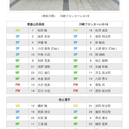
（神奈川県） 川崎フロンターレU-18
青森山田高校
川崎フロンターレU-18
GK
1
松田 駿
GK
16
松澤 成音
DF
2
福井 史弥
DF
2
柴田 翔太郎
DF
4
伊藤 柊
DF
4
林 駿佑
DF
5
小沼 蒼珠 (Cap.)
DF
5
土屋 櫂大 (Cap.)
DF
15
中島 斗武
DF
15
関 德晴
MF
8
別府 育真
MF
8
知久 陽輝
MF
21
浅野 瑠唯
MF
10
矢越 幹都
MF
23
川口 遼己
MF
11
児玉 昌太郎
MF
28
名倉 眞祥
MF
14
八田 秀斗
FW
13
大沢 悠真
FW
9
香取 武
FW
19
石川 大也
FW
17
恩田 裕太郎
控え選手
GK
12
磯村 颯
GK
21
岩田 幹太郎
DF
16
西尾 啓汰
DF
29
藤田 明日翔
DF
22
矢部 翼
MF
6
齊名 優太
MF
11
三浦 陽
MF
23
楠田 遥希