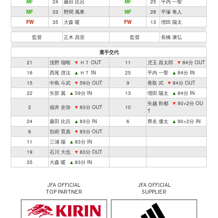
MF
24
藤田 比呂
MF
25
平内 一聖
MF
33
野間 風希
MF
28
平塚 隼人
FW
35
大森 暖
FW
13
増田 陽太
監督
正木 昌宣
監督
長橋 康弘
選手交代
21
浅野 瑠唯
▼
ＨＴ OUT
11
児玉 昌太郎
▼
84分 OUT
16
西尾 啓汰
▲
ＨＴ IN
25
平内 一聖
▲
84分 IN
15
中島 斗武
▼
59分 OUT
9
香取 武
▼
84分 OUT
22
矢部 翼
▲
59分 IN
13
増田 陽太
▲
84分 IN
矢越 幹都
▼
90+2分 OU
2
福井 史弥
▼
83分 OUT
10
T
24
藤田 比呂
▲
83分 IN
6
齊名 優太
▲
90+2分 IN
8
別府 育真
▼
83分 OUT
11
三浦 陽
▲
83分 IN
19
石川 大也
▼
83分 OUT
35
大森 暖
▲
83分 IN
JFA OFFICIAL
JFA OFFICIAL
TOP PARTNER
SUPPLIER