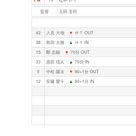
監督
玉田 圭司
42
人見 大地
▼
ＨＴ OUT
38
島田 大雅
▲
ＨＴ IN
15
鄭 志錫
▼
70分 OUT
33
原田 琉人
▲
70分 IN
5
中松 陽太
▼
90+1分 OUT
12
安藤 愛斗
▲
90+1分 IN