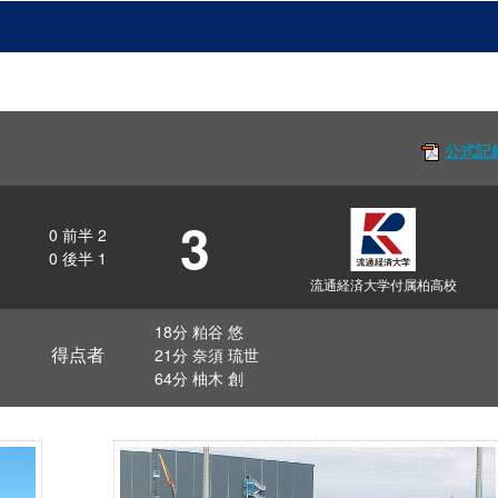
公式記
3
0
前半
2
0
後半
1
流通経済大学付属柏高校
18分 粕谷 悠
得点者
21分 奈須 琉世
64分 柚木 創