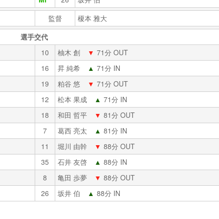
監督
榎本 雅大
選手交代
10
柚木 創
▼
71分 OUT
16
昇 純希
▲
71分 IN
19
粕谷 悠
▼
71分 OUT
12
松本 果成
▲
71分 IN
18
和田 哲平
▼
81分 OUT
7
葛西 亮太
▲
81分 IN
11
堀川 由幹
▼
88分 OUT
35
石井 友啓
▲
88分 IN
8
亀田 歩夢
▼
88分 OUT
26
坂井 伯
▲
88分 IN