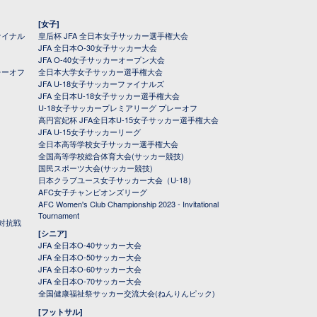
[女子]
ァイナル
皇后杯 JFA 全日本女子サッカー選手権大会
JFA 全日本O-30女子サッカー大会
JFA O-40女子サッカーオープン大会
レーオフ
全日本大学女子サッカー選手権大会
JFA U-18女子サッカーファイナルズ
JFA 全日本U-18女子サッカー選手権大会
U-18女子サッカープレミアリーグ プレーオフ
高円宮妃杯 JFA全日本U-15女子サッカー選手権大会
JFA U-15女子サッカーリーグ
全日本高等学校女子サッカー選手権大会
全国高等学校総合体育大会(サッカー競技)
国民スポーツ大会(サッカー競技)
日本クラブユース女子サッカー大会（U-18）
AFC女子チャンピオンズリーグ
AFC Women's Club Championship 2023 - Invitational
Tournament
対抗戦
[シニア]
JFA 全日本O-40サッカー大会
JFA 全日本O-50サッカー大会
JFA 全日本O-60サッカー大会
JFA 全日本O-70サッカー大会
全国健康福祉祭サッカー交流大会(ねんりんピック)
[フットサル]