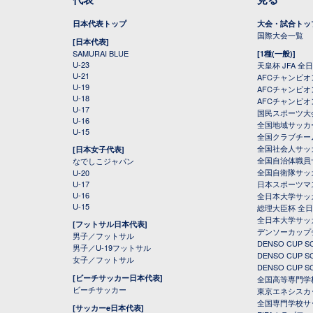
日本代表トップ
大会・試合トッ
国際大会一覧
[日本代表]
SAMURAI BLUE
[1種(一般)]
U-23
天皇杯 JFA 
U-21
AFCチャンピ
U-19
AFCチャンピオン
U-18
AFCチャンピオ
U-17
国民スポーツ大
U-16
全国地域サッカ
U-15
全国クラブチー
全国社会人サッ
[日本女子代表]
全国自治体職員
なでしこジャパン
全国自衛隊サッ
U-20
U-17
日本スポーツマ
U-16
全日本大学サッ
U-15
総理大臣杯 全
全日本大学サッ
[フットサル日本代表]
デンソーカップ
男子／フットサル
DENSO CUP
男子／U-19フットサル
DENSO CUP
女子／フットサル
DENSO CUP
[ビーチサッカー日本代表]
全国高等専門学
ビーチサッカー
東京エネシスカ
全国専門学校サ
[サッカーe日本代表]