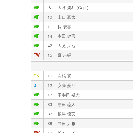
MF
8
大谷 湊斗 (Cap.)
MF
10
山口 豪太
MF
11
長 璃喜
MF
14
本田 健晋
MF
42
人見 大地
FW
15
鄭 志錫
GK
16
白根 翼
DF
12
安藤 愛斗
MF
17
甲斐田 裕大
MF
33
原田 琉人
MF
37
根津 優羽
MF
38
島田 大雅
FW
19
松本 レイ