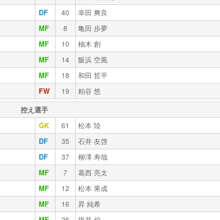
DF
40
幸田 爽良
MF
8
亀田 歩夢
MF
10
柚木 創
MF
14
飯浜 空風
MF
18
和田 哲平
FW
19
粕谷 悠
控え選手
GK
61
松本 陸
DF
35
石井 友啓
DF
37
柳澤 寿哉
MF
7
葛西 亮太
MF
12
松本 果成
MF
16
昇 純希
MF
26
坂井 伯