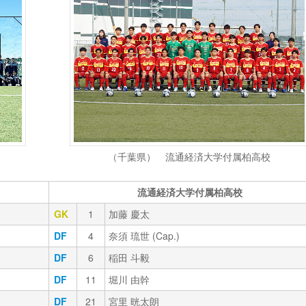
（千葉県） 流通経済大学付属柏高校
流通経済大学付属柏高校
GK
1
加藤 慶太
DF
4
奈須 琉世 (Cap.)
DF
6
稲田 斗毅
DF
11
堀川 由幹
DF
21
宮里 晄太朗