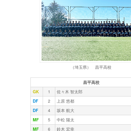
（埼玉県） 昌平高校
昌平高校
GK
1
佐々木 智太郎
DF
2
上原 悠都
DF
4
坂本 航大
MF
5
中松 陽太
MF
6
鈴木 宏幸