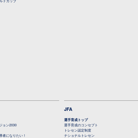
ールドカップ
JFA
選手育成トップ
ョン2030
選手育成のコンセプト
トレセン認定制度
導者になりたい！
ナショナルトレセン