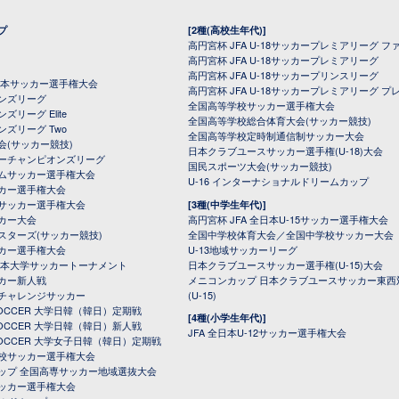
プ
[2種(高校生年代)]
高円宮杯 JFA U-18サッカープレミアリーグ フ
高円宮杯 JFA U-18サッカープレミアリーグ
高円宮杯 JFA U-18サッカープリンスリーグ
全日本サッカー選手権大会
高円宮杯 JFA U-18サッカープレミアリーグ プ
オンズリーグ
全国高等学校サッカー選手権大会
ズリーグ Elite
全国高等学校総合体育大会(サッカー競技)
ンズリーグ Two
全国高等学校定時制通信制サッカー大会
会(サッカー競技)
日本クラブユースサッカー選手権(U-18)大会
ーチャンピオンズリーグ
国民スポーツ大会(サッカー競技)
ムサッカー選手権大会
U-16 インターナショナルドリームカップ
カー選手権大会
サッカー選手権大会
[3種(中学生年代)]
カー大会
高円宮杯 JFA 全日本U-15サッカー選手権大会
スターズ(サッカー競技)
全国中学校体育大会／全国中学校サッカー大会
カー選手権大会
U-13地域サッカーリーグ
日本大学サッカートーナメント
日本クラブユースサッカー選手権(U-15)大会
カー新人戦
メニコンカップ 日本クラブユースサッカー東西
チャレンジサッカー
(U-15)
 SOCCER 大学日韓（韓日）定期戦
[4種(小学生年代)]
 SOCCER 大学日韓（韓日）新人戦
JFA 全日本U-12サッカー選手権大会
 SOCCER 大学女子日韓（韓日）定期戦
校サッカー選手権大会
ップ 全国高専サッカー地域選抜大会
ッカー選手権大会