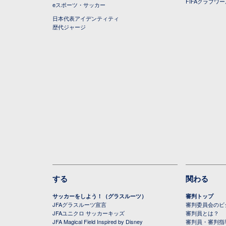
FIFAクラブワ
eスポーツ・サッカー
日本代表アイデンティティ
歴代ジャージ
する
関わる
サッカーをしよう！（グラスルーツ）
審判トップ
JFAグラスルーツ宣言
審判委員会のビジ
JFAユニクロ サッカーキッズ
審判員とは？
JFA Magical Field Inspired by Disney
審判員・審判指