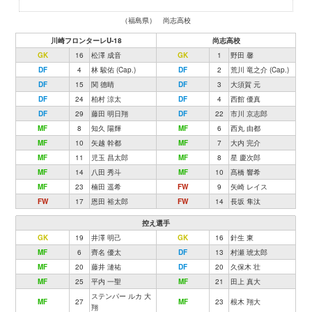
（福島県） 尚志高校
川崎フロンターレU-18
尚志高校
GK
16
松澤 成音
GK
1
野田 馨
DF
4
林 駿佑 (Cap.)
DF
2
荒川 竜之介 (Cap.)
DF
15
関 德晴
DF
3
大須賀 元
DF
24
柏村 涼太
DF
4
西館 優真
DF
29
藤田 明日翔
DF
22
市川 京志郎
MF
8
知久 陽輝
MF
6
西丸 由都
MF
10
矢越 幹都
MF
7
大内 完介
MF
11
児玉 昌太郎
MF
8
星 慶次郎
MF
14
八田 秀斗
MF
10
髙橋 響希
MF
23
楠田 遥希
FW
9
矢崎 レイス
FW
17
恩田 裕太郎
FW
14
長坂 隼汰
控え選手
GK
19
井澤 明己
GK
16
針生 東
MF
6
齊名 優太
DF
13
村瀬 琥太郎
MF
20
藤井 漣祐
DF
20
久保木 壮
MF
25
平内 一聖
MF
21
田上 真大
ステンパー ルカ 大
MF
27
MF
23
根木 翔大
翔