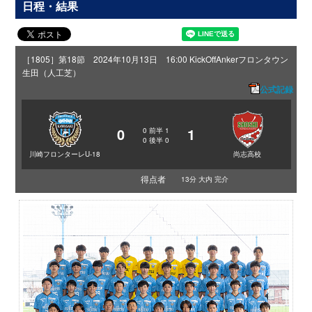
日程・結果
［1805］第18節 2024年10月13日 16:00 KickOff
Ankerフロンタウン
生田（人工芝）
公式記録
0
1
0
前半
1
0
後半
0
川崎フロンターレU-18
尚志高校
得点者
13分 大内 完介