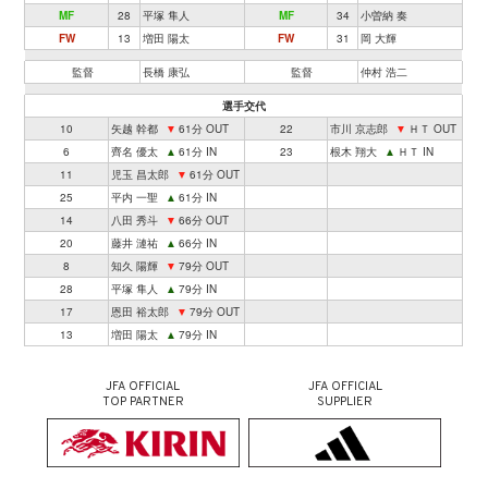
MF
28
平塚 隼人
MF
34
小曽納 奏
FW
13
増田 陽太
FW
31
岡 大輝
監督
長橋 康弘
監督
仲村 浩二
選手交代
10
矢越 幹都
▼
61分 OUT
22
市川 京志郎
▼
ＨＴ OUT
6
齊名 優太
▲
61分 IN
23
根木 翔大
▲
ＨＴ IN
11
児玉 昌太郎
▼
61分 OUT
25
平内 一聖
▲
61分 IN
14
八田 秀斗
▼
66分 OUT
20
藤井 漣祐
▲
66分 IN
8
知久 陽輝
▼
79分 OUT
28
平塚 隼人
▲
79分 IN
17
恩田 裕太郎
▼
79分 OUT
13
増田 陽太
▲
79分 IN
JFA OFFICIAL
JFA OFFICIAL
TOP PARTNER
SUPPLIER