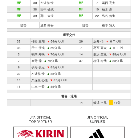
MF
30
左近作 怜
MF
7
葛西 亮太
MF
38
田中 優成
MF
10
柚木 創
MF
39
髙山 大世
MF
22
島谷 義進
監督
波多 秀吾
監督
榎本 雅大
選手交代
33
仲野 真翔
▼
59分 OUT
26
坂井 伯
▼
ＨＴ OUT
38
田中 優成
▲
59分 IN
7
葛西 亮太
▲
ＨＴ IN
3
鶴岡 寿咲
▼
70分 OUT
14
飯浜 空風
▼
88分 OUT
7
峯野 倖
▲
70分 IN
37
柳澤 寿哉
▲
88分 IN
9
伊丹 俊元
▼
85分 OUT
30
左近作 怜
▲
85分 IN
10
久保原 心優
▼
85分 OUT
15
山本 一誓
▲
85分 IN
警告・退場
14
飯浜 空風
41分
JFA OFFICIAL
JFA OFFICIAL
TOP PARTNER
SUPPLIER