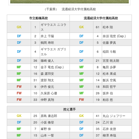
（千葉県） 流通経済大学付属柏高校
市立船橋高校
流通経済大学付属柏高校
ギマラエス ニコラ
GK
1
GK
61
松本 陸
ス
DF
2
井上 千陽
DF
4
奈須 琉世 (Cap.)
DF
3
鶴岡 寿咲
DF
5
佐藤 夢真
ギマラエス ガブリ
DF
4
DF
6
稲田 斗毅
エル
DF
36
篠崎 健人
DF
21
宮里 晄太朗
MF
12
金子 竜也 (Cap.)
MF
8
亀田 歩夢
MF
16
森 露羽安
MF
12
松本 果成
MF
31
渡部 翔太
MF
14
飯浜 空風
FW
9
伊丹 俊元
MF
18
和田 哲平
FW
10
久保原 心優
MF
26
坂井 伯
FW
33
仲野 真翔
FW
19
粕谷 悠
控え選手
GK
25
原島 康志郎
GK
41
丸山 ジェフリー
DF
20
小坂 脩登
DF
24
乙川 宙
MF
7
峯野 倖
DF
35
石井 友啓
MF
15
山本 一誓
DF
37
柳澤 寿哉