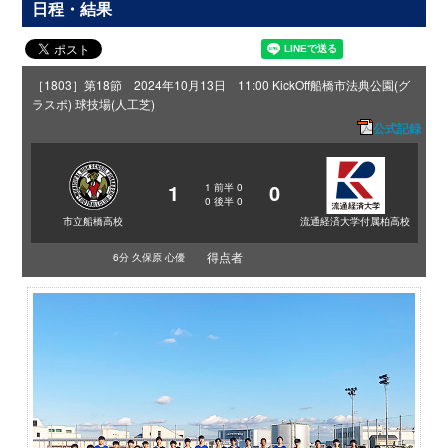
日程・結果
［1803］第18節 2024年10月13日 11:00 KickOff
船橋市法典公園(グ
ラスポ) 球技場(人工芝)
公式記録
1
0
1
前半
0
0
後半
0
市立船橋高校
流通経済大学付属柏高校
得点者
6分 久保原 心優