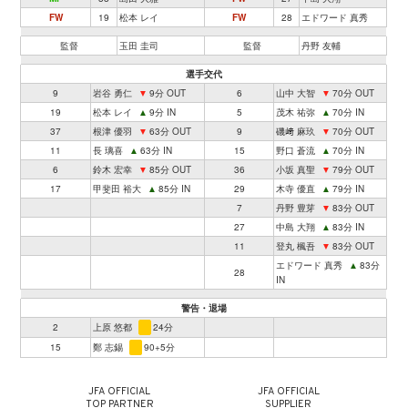
FW
19
松本 レイ
FW
28
エドワード 真秀
監督
玉田 圭司
監督
丹野 友輔
選手交代
9
岩谷 勇仁
▼
9分 OUT
6
山中 大智
▼
70分 OUT
19
松本 レイ
▲
9分 IN
5
茂木 祐弥
▲
70分 IN
37
根津 優羽
▼
63分 OUT
9
磯﨑 麻玖
▼
70分 OUT
11
長 璃喜
▲
63分 IN
15
野口 蒼流
▲
70分 IN
6
鈴木 宏幸
▼
85分 OUT
36
小坂 真聖
▼
79分 OUT
17
甲斐田 裕大
▲
85分 IN
29
木寺 優直
▲
79分 IN
7
丹野 豊芽
▼
83分 OUT
27
中島 大翔
▲
83分 IN
11
登丸 楓吾
▼
83分 OUT
エドワード 真秀
▲
83分
28
IN
警告・退場
2
上原 悠都
24分
15
鄭 志錫
90+5分
JFA OFFICIAL
JFA OFFICIAL
TOP PARTNER
SUPPLIER