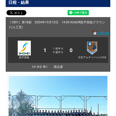
日程・結果
［1801］第18節 2024年10月12日 14:00 KickOff
昌平高校グラウン
ド(人工芝)
公式記録
1
0
1
前半
0
0
後半
0
昌平高校
大宮アルディージャU18
得点者
4分 岩谷 勇仁