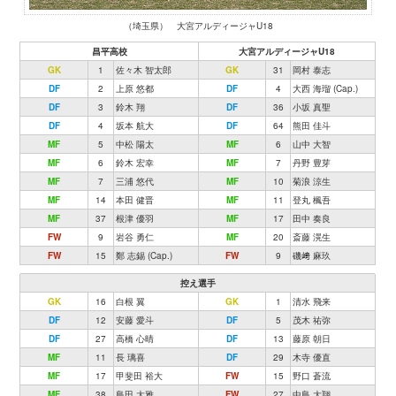
（埼玉県） 大宮アルディージャU18
昌平高校
大宮アルディージャU18
GK
1
佐々木 智太郎
GK
31
岡村 泰志
DF
2
上原 悠都
DF
4
大西 海瑠 (Cap.)
DF
3
鈴木 翔
DF
36
小坂 真聖
DF
4
坂本 航大
DF
64
熊田 佳斗
MF
5
中松 陽太
MF
6
山中 大智
MF
6
鈴木 宏幸
MF
7
丹野 豊芽
MF
7
三浦 悠代
MF
10
菊浪 涼生
MF
14
本田 健晋
MF
11
登丸 楓吾
MF
37
根津 優羽
MF
17
田中 奏良
FW
9
岩谷 勇仁
MF
20
斎藤 滉生
FW
15
鄭 志錫 (Cap.)
FW
9
磯﨑 麻玖
控え選手
GK
16
白根 翼
GK
1
清水 飛来
DF
12
安藤 愛斗
DF
5
茂木 祐弥
DF
27
高橋 心晴
DF
13
藤原 朝日
MF
11
長 璃喜
DF
29
木寺 優直
MF
17
甲斐田 裕大
FW
15
野口 蒼流
MF
38
島田 大雅
FW
27
中島 大翔