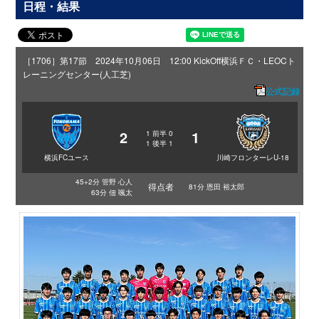
日程・結果
［1706］第17節 2024年10月06日 12:00 KickOff
横浜ＦＣ・LEOCト
レーニングセンター(人工芝)
公式記録
2
1
1
前半
0
1
後半
1
横浜FCユース
川崎フロンターレU-18
45+2分 管野 心人
得点者
81分 恩田 裕太郎
63分 佃 颯太