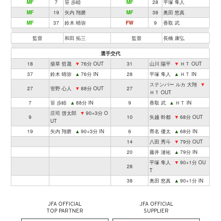
MF
7
笹 歩睦
MF
28
平塚 隼人
MF
19
矢内 翔磨
MF
38
奥田 悠真
MF
37
鈴木 晴弥
FW
9
香取 武
監督
和田 拓三
監督
長橋 康弘
選手交代
18
柴草 哲晟
▼
76分 OUT
31
山川 陽平
▼
ＨＴ OUT
37
鈴木 晴弥
▲
76分 IN
28
平塚 隼人
▲
ＨＴ IN
ステンパー ルカ 大翔
▼
27
管野 心人
▼
88分 OUT
27
ＨＴ OUT
7
笹 歩睦
▲
88分 IN
9
香取 武
▲
ＨＴ IN
庄司 啓太郎
▼
90+3分 O
9
10
矢越 幹都
▼
68分 OUT
UT
19
矢内 翔磨
▲
90+3分 IN
6
齊名 優太
▲
68分 IN
14
八田 秀斗
▼
79分 OUT
20
藤井 漣祐
▲
79分 IN
平塚 隼人
▼
90+1分 OU
28
T
38
奥田 悠真
▲
90+1分 IN
JFA OFFICIAL
JFA OFFICIAL
TOP PARTNER
SUPPLIER