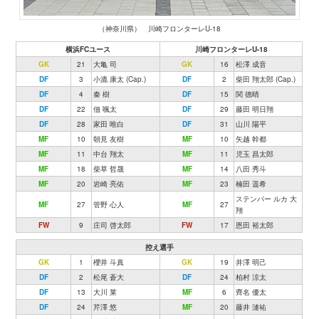
（神奈川県） 川崎フロンターレU-18
横浜FCユース
川崎フロンターレU-18
GK
21
大亀 司
GK
16
松澤 成音
DF
3
小漉 康太 (Cap.)
DF
2
柴田 翔太郎 (Cap.)
DF
4
秦 樹
DF
15
関 德晴
DF
22
佃 颯太
DF
29
藤田 明日翔
DF
28
家田 唯白
DF
31
山川 陽平
MF
10
朝見 友樹
MF
10
矢越 幹都
MF
11
中台 翔太
MF
11
児玉 昌太郎
MF
18
柴草 哲晟
MF
14
八田 秀斗
MF
20
岩崎 亮佑
MF
23
楠田 遥希
ステンパー ルカ 大
MF
27
管野 心人
MF
27
翔
FW
9
庄司 啓太郎
FW
17
恩田 裕太郎
控え選手
GK
1
櫻井 斗真
GK
19
井澤 明己
DF
2
松尾 蒼大
DF
24
柏村 涼太
DF
13
大川 莱
MF
6
齊名 優太
DF
24
芹澤 悠
MF
20
藤井 漣祐