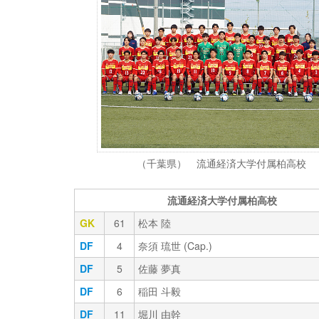
（千葉県） 流通経済大学付属柏高校
流通経済大学付属柏高校
GK
61
松本 陸
DF
4
奈須 琉世 (Cap.)
DF
5
佐藤 夢真
DF
6
稲田 斗毅
DF
11
堀川 由幹