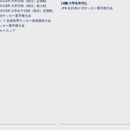
 SOCCER 大学日韓（韓日）定期戦
[4種(小学生年代)]
 SOCCER 大学日韓（韓日）新人戦
JFA 全日本U-12サッカー選手権大会
 SOCCER 大学女子日韓（韓日）定期戦
校サッカー選手権大会
ップ 全国高専サッカー地域選抜大会
ッカー選手権大会
ールドカップ