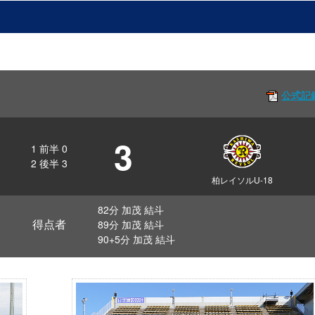
公式記
3
1
前半
0
2
後半
3
柏レイソルU-18
82分 加茂 結斗
得点者
89分 加茂 結斗
90+5分 加茂 結斗