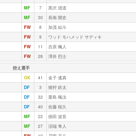
MF
7
黒沢 偲道
MF
30
長南 開史
FW
8
加茂 結斗
FW
9
ワッド モハメッド サディキ
FW
11
吉原 楓人
FW
28
澤井 烈士
控え選手
GK
41
金子 遙真
DF
3
猪狩 鉄太
DF
32
栗島 颯汰
DF
40
佐藤 桜久
MF
22
徳田 波音
MF
27
沼端 隼人
FW
10
戸田 晶斗