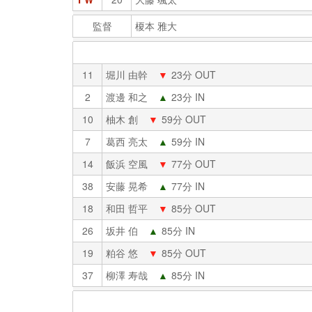
監督
榎本 雅大
11
堀川 由幹
▼
23分 OUT
2
渡邊 和之
▲
23分 IN
10
柚木 創
▼
59分 OUT
7
葛西 亮太
▲
59分 IN
14
飯浜 空風
▼
77分 OUT
38
安藤 晃希
▲
77分 IN
18
和田 哲平
▼
85分 OUT
26
坂井 伯
▲
85分 IN
19
粕谷 悠
▼
85分 OUT
37
柳澤 寿哉
▲
85分 IN