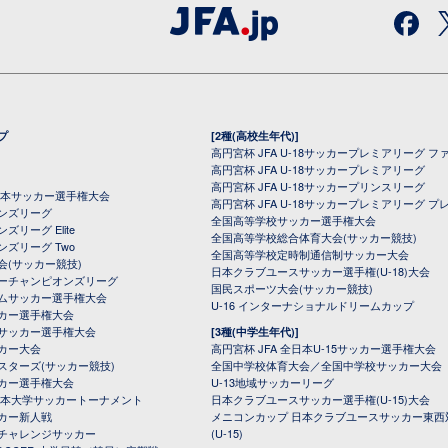
プ
[2種(高校生年代)]
高円宮杯 JFA U-18サッカープレミアリーグ フ
高円宮杯 JFA U-18サッカープレミアリーグ
高円宮杯 JFA U-18サッカープリンスリーグ
全日本サッカー選手権大会
高円宮杯 JFA U-18サッカープレミアリーグ プ
オンズリーグ
全国高等学校サッカー選手権大会
ズリーグ Elite
全国高等学校総合体育大会(サッカー競技)
ンズリーグ Two
全国高等学校定時制通信制サッカー大会
会(サッカー競技)
日本クラブユースサッカー選手権(U-18)大会
ーチャンピオンズリーグ
国民スポーツ大会(サッカー競技)
ムサッカー選手権大会
U-16 インターナショナルドリームカップ
カー選手権大会
サッカー選手権大会
[3種(中学生年代)]
カー大会
高円宮杯 JFA 全日本U-15サッカー選手権大会
スターズ(サッカー競技)
全国中学校体育大会／全国中学校サッカー大会
カー選手権大会
U-13地域サッカーリーグ
日本大学サッカートーナメント
日本クラブユースサッカー選手権(U-15)大会
カー新人戦
メニコンカップ 日本クラブユースサッカー東西
チャレンジサッカー
(U-15)