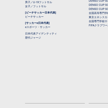
DENSO CUP
男子／U-19フットサル
DENSO CUP
女子／フットサル
DENSO CUP
[ビーチサッカー日本代表]
全国高等専門学
ビーチサッカー
東京エネシスカ
全国専門学校サ
[サッカーe日本代表]
FIFAクラブワ
eスポーツ・サッカー
日本代表アイデンティティ
歴代ジャージ