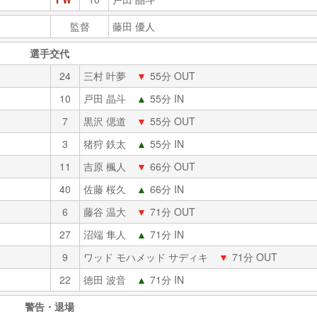
監督
藤田 優人
選手交代
24
三村 叶夢
▼
55分 OUT
10
戸田 晶斗
▲
55分 IN
7
黒沢 偲道
▼
55分 OUT
3
猪狩 鉄太
▲
55分 IN
11
吉原 楓人
▼
66分 OUT
40
佐藤 桜久
▲
66分 IN
6
藤谷 温大
▼
71分 OUT
27
沼端 隼人
▲
71分 IN
9
ワッド モハメッド サディキ
▼
71分 OUT
22
徳田 波音
▲
71分 IN
警告・退場