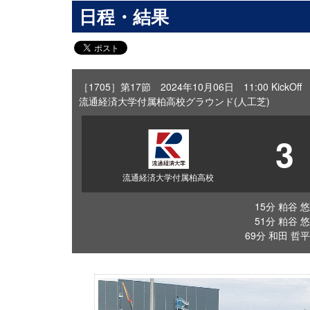
日程・結果
［1705］第17節 2024年10月06日 11:00 KickOff
流通経済大学付属柏高校グラウンド(人工芝)
3
流通経済大学付属柏高校
15分 粕谷 悠
51分 粕谷 悠
69分 和田 哲平