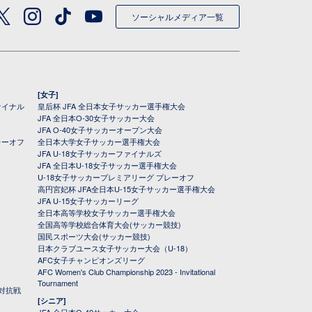
ソーシャルメディア一覧
[女子]
ァイナル
皇后杯 JFA 全日本女子サッカー選手権大会
JFA 全日本O-30女子サッカー大会
JFA O-40女子サッカーオープン大会
レーオフ
全日本大学女子サッカー選手権大会
JFA U-18女子サッカーファイナルズ
JFA 全日本U-18女子サッカー選手権大会
U-18女子サッカープレミアリーグ プレーオフ
高円宮妃杯 JFA全日本U-15女子サッカー選手権大会
JFA U-15女子サッカーリーグ
全日本高等学校女子サッカー選手権大会
全国高等学校総合体育大会(サッカー競技)
国民スポーツ大会(サッカー競技)
日本クラブユース女子サッカー大会（U-18）
AFC女子チャンピオンズリーグ
AFC Women's Club Championship 2023 - Invitational
Tournament
対抗戦
[シニア]
JFA 全日本O-40サッカー大会