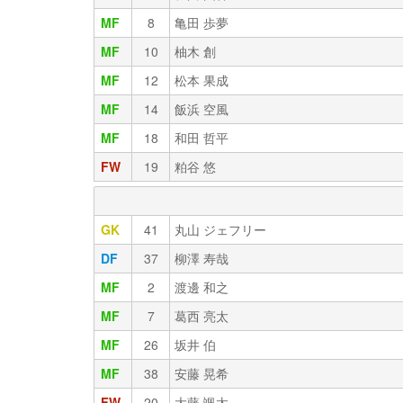
MF
8
亀田 歩夢
MF
10
柚木 創
MF
12
松本 果成
MF
14
飯浜 空風
MF
18
和田 哲平
FW
19
粕谷 悠
GK
41
丸山 ジェフリー
DF
37
柳澤 寿哉
MF
2
渡邊 和之
MF
7
葛西 亮太
MF
26
坂井 伯
MF
38
安藤 晃希
FW
20
大藤 颯太