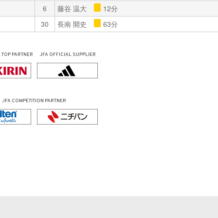
6
藤谷 温大
12分
30
長南 開史
63分
L
TOP PARTNER
JFA OFFICIAL
SUPPLIER
JFA COMPETITION PARTNER