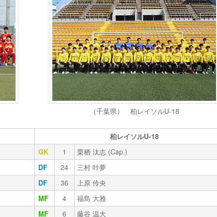
（千葉県） 柏レイソルU-18
柏レイソルU-18
GK
1
栗栖 汰志 (Cap.)
DF
24
三村 叶夢
DF
36
上原 伶央
MF
4
福島 大雅
MF
6
藤谷 温大