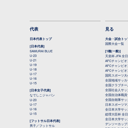
代表
見る
日本代表トップ
大会・試合トッ
国際大会一覧
[日本代表]
SAMURAI BLUE
[1種(一般)]
U-23
天皇杯 JFA 
U-21
AFCチャンピ
U-19
AFCチャンピオン
U-18
AFCチャンピオ
U-17
国民スポーツ大
U-16
全国地域サッカ
U-15
全国クラブチー
全国社会人サッ
[日本女子代表]
全国自治体職員
なでしこジャパン
全国自衛隊サッ
U-20
U-17
日本スポーツマ
U-16
全日本大学サッ
U-15
総理大臣杯 全
全日本大学サッ
[フットサル日本代表]
デンソーカップ
男子／フットサル