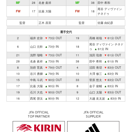
MF
28
名倉 眞祥
MF
38
田中 希和
尾谷 ディヴァイン
FW
17
比嘉 大陽
FW
18
チネドゥ
監督
正木 昌宣
監督
佐藤 由紀彦
選手交代
2
福井 史弥
▼
73分 OUT
19
髙橋 裕哉
▼
61分 OUT
尾谷 ディヴァイン チネド
6
山口 元幹
▲
73分 IN
18
ゥ
▲
61分 IN
21
浅野 瑠唯
▼
73分 OUT
11
浅田 琉偉
▼
61分 OUT
28
名倉 眞祥
▲
73分 IN
38
田中 希和
▲
61分 IN
8
別府 育真
▼
79分 OUT
4
沼田 青瑳
▼
83分 OUT
10
谷川 勇獅
▲
79分 IN
10
大澤 修三
▲
83分 IN
15
中島 斗武
▼
90分 OUT
33
菅原 悠太
▼
83分 OUT
17
比嘉 大陽
▲
90分 IN
8
金子 俊輔
▲
83分 IN
19
石川 大也
▼
90分 OUT
9
山口 太陽
▼
83分 OUT
16
西尾 啓汰
▲
90分 IN
12
大越 友太波
▲
83分 IN
JFA OFFICIAL
JFA OFFICIAL
TOP PARTNER
SUPPLIER