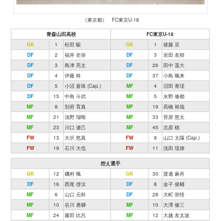
（東京都） FC東京U-18
青森山田高校
FC東京U-18
GK
1
松田 駿
GK
1
後藤 亘
DF
2
福井 史弥
DF
3
岩田 友樹
DF
3
島津 亮太
DF
26
田中 遥大
DF
4
伊藤 柊
DF
37
小島 颯来
DF
5
小沼 蒼珠 (Cap.)
MF
4
沼田 青瑳
DF
15
中島 斗武
MF
5
永野 修都
MF
8
別府 育真
MF
19
髙橋 裕哉
MF
21
浅野 瑠唯
MF
33
菅原 悠太
MF
23
川口 遼己
MF
45
北原 槙
FW
13
大沢 悠真
FW
9
山口 太陽 (Cap.)
FW
19
石川 大也
FW
11
浅田 琉偉
控え選手
GK
12
磯村 颯
GK
30
渡邊 麻舟
DF
16
西尾 啓汰
DF
8
金子 俊輔
MF
6
山口 元幹
DF
28
大町 崇悟
MF
10
谷川 勇獅
MF
10
大澤 修三
MF
24
藤田 比呂
MF
12
大越 友太波