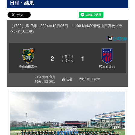
日程・結果
［1702］第17節 2024年10月06日 11:00 KickOff
青森山田高校グラ
ウンド(人工芝)
公式記録
2
1
1
前半
1
1
後半
0
青森山田高校
FC東京U-18
21分 別府 育真
得点者
23分 岩田 友樹
75分 川口 遼己