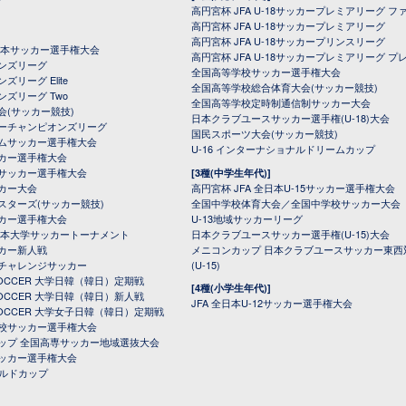
高円宮杯 JFA U-18サッカープレミアリーグ フ
高円宮杯 JFA U-18サッカープレミアリーグ
高円宮杯 JFA U-18サッカープリンスリーグ
全日本サッカー選手権大会
高円宮杯 JFA U-18サッカープレミアリーグ プ
オンズリーグ
全国高等学校サッカー選手権大会
ズリーグ Elite
全国高等学校総合体育大会(サッカー競技)
ンズリーグ Two
全国高等学校定時制通信制サッカー大会
会(サッカー競技)
日本クラブユースサッカー選手権(U-18)大会
ーチャンピオンズリーグ
国民スポーツ大会(サッカー競技)
ムサッカー選手権大会
U-16 インターナショナルドリームカップ
カー選手権大会
サッカー選手権大会
[3種(中学生年代)]
カー大会
高円宮杯 JFA 全日本U-15サッカー選手権大会
スターズ(サッカー競技)
全国中学校体育大会／全国中学校サッカー大会
カー選手権大会
U-13地域サッカーリーグ
日本大学サッカートーナメント
日本クラブユースサッカー選手権(U-15)大会
カー新人戦
メニコンカップ 日本クラブユースサッカー東西
チャレンジサッカー
(U-15)
 SOCCER 大学日韓（韓日）定期戦
[4種(小学生年代)]
 SOCCER 大学日韓（韓日）新人戦
JFA 全日本U-12サッカー選手権大会
 SOCCER 大学女子日韓（韓日）定期戦
校サッカー選手権大会
ップ 全国高専サッカー地域選抜大会
ッカー選手権大会
ールドカップ