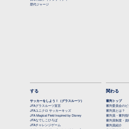
歴代ジャージ
する
関わる
サッカーをしよう！（グラスルーツ）
審判トップ
JFAグラスルーツ宣言
審判委員会のビジ
JFAユニクロ サッカーキッズ
審判員とは？
JFA Magical Field Inspired by Disney
審判員・審判指
JFAなでしこひろば
審判員制度・資
JFAチャレンジゲーム
審判員紹介