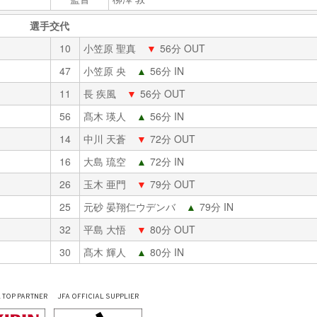
選手交代
10
小笠原 聖真
▼
56分 OUT
47
小笠原 央
▲
56分 IN
11
長 疾風
▼
56分 OUT
56
髙木 瑛人
▲
56分 IN
14
中川 天蒼
▼
72分 OUT
16
大島 琉空
▲
72分 IN
26
玉木 亜門
▼
79分 OUT
25
元砂 晏翔仁ウデンバ
▲
79分 IN
32
平島 大悟
▼
80分 OUT
30
髙木 輝人
▲
80分 IN
L
TOP PARTNER
JFA OFFICIAL
SUPPLIER