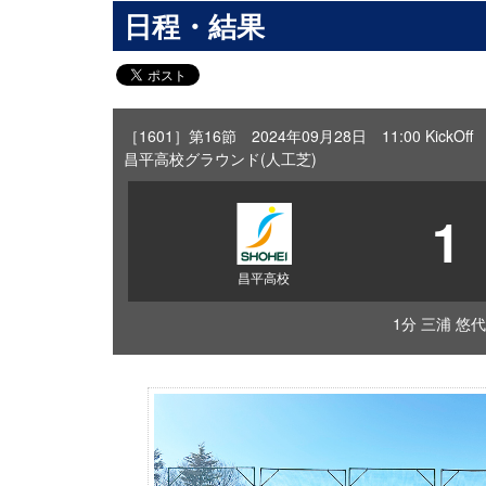
日程・結果
［1601］第16節 2024年09月28日 11:00 KickOff
昌平高校グラウンド(人工芝)
1
昌平高校
1分 三浦 悠代