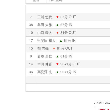
7
三浦 悠代
▼
67分 OUT
38
島田 大雅
▲
67分 IN
10
山口 豪太
▼
81分 OUT
17
甲斐田 裕大
▲
81分 IN
15
鄭 志錫
▼
81分 OUT
9
岩谷 勇仁
▲
81分 IN
14
本田 健晋
▼
90+1分 OUT
36
髙見澤 光
▲
90+1分 IN
JFA OFFICIA