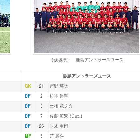
（茨城県） 鹿島アントラーズユース
鹿島アントラーズユース
GK
21
岸野 瑛太
DF
2
松本 遥翔
DF
3
土橋 竜之介
DF
7
佐藤 海宏 (Cap.)
DF
26
玉木 亜門
MF
5
芝 碧斗