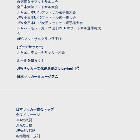
自衛隊女子フットサル大会
全日本大学フットサル大会
JFA 全日本U-18フットサル選手権大会
JFA 全日本U-15フットサル選手権大会
JFA 全日本U-15女子フットサル選手権大会
JFA バーモントカップ 全日本U-12フットサル選手権大
会
AFCフットサルクラブ選手権
[ビーチサッカー]
JFA 全日本ビーチサッカー大会
ルールを知ろう！
JFAサッカー文化創造拠点 blue-ing!
日本サッカーミュージアム
日本サッカー協会トップ
会長メッセージ
JFAの概要
JFAの目標
JFA成長戦略
各種規程・規則