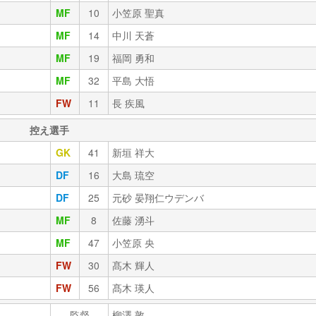
MF
10
小笠原 聖真
MF
14
中川 天蒼
MF
19
福岡 勇和
MF
32
平島 大悟
FW
11
長 疾風
控え選手
GK
41
新垣 祥大
DF
16
大島 琉空
DF
25
元砂 晏翔仁ウデンバ
MF
8
佐藤 湧斗
MF
47
小笠原 央
FW
30
髙木 輝人
FW
56
髙木 瑛人
監督
柳澤 敦