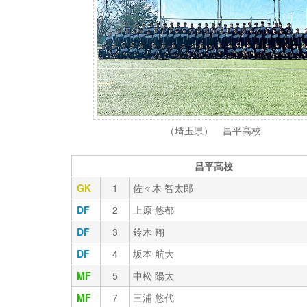
（埼玉県） 昌平高校
昌平高校
GK
1
佐々木 智太郎
DF
2
上原 悠都
DF
3
鈴木 翔
DF
4
坂本 航大
MF
5
中松 陽太
MF
7
三浦 悠代