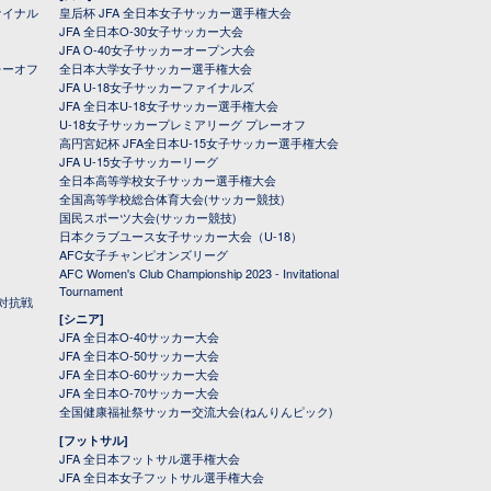
ァイナル
皇后杯 JFA 全日本女子サッカー選手権大会
JFA 全日本O-30女子サッカー大会
JFA O-40女子サッカーオープン大会
レーオフ
全日本大学女子サッカー選手権大会
JFA U-18女子サッカーファイナルズ
JFA 全日本U-18女子サッカー選手権大会
U-18女子サッカープレミアリーグ プレーオフ
高円宮妃杯 JFA全日本U-15女子サッカー選手権大会
JFA U-15女子サッカーリーグ
全日本高等学校女子サッカー選手権大会
全国高等学校総合体育大会(サッカー競技)
国民スポーツ大会(サッカー競技)
日本クラブユース女子サッカー大会（U-18）
AFC女子チャンピオンズリーグ
AFC Women's Club Championship 2023 - Invitational
Tournament
対抗戦
[シニア]
JFA 全日本O-40サッカー大会
JFA 全日本O-50サッカー大会
JFA 全日本O-60サッカー大会
JFA 全日本O-70サッカー大会
全国健康福祉祭サッカー交流大会(ねんりんピック)
[フットサル]
JFA 全日本フットサル選手権大会
JFA 全日本女子フットサル選手権大会