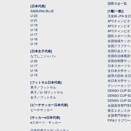
国際大会一覧
[日本代表]
SAMURAI BLUE
[1種(一般)]
U-23
天皇杯 JFA 
U-21
AFCチャンピ
U-19
AFCチャンピオン
U-18
AFCチャンピオ
U-17
国民スポーツ大
U-16
全国地域サッカ
U-15
全国クラブチー
全国社会人サッ
[日本女子代表]
全国自治体職員
なでしこジャパン
全国自衛隊サッ
U-20
U-17
日本スポーツマ
U-16
全日本大学サッ
U-15
総理大臣杯 全
全日本大学サッ
[フットサル日本代表]
デンソーカップ
男子／フットサル
DENSO CUP
男子／U-19フットサル
DENSO CUP
女子／フットサル
DENSO CUP
[ビーチサッカー日本代表]
全国高等専門学
ビーチサッカー
東京エネシスカ
全国専門学校サ
[サッカーe日本代表]
FIFAクラブワ
eスポーツ・サッカー
日本代表アイデンティティ