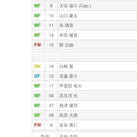
MF
8
大谷 湊斗 (Cap.)
MF
10
山口 豪太
MF
11
長 璃喜
MF
14
本田 健晋
FW
15
鄭 志錫
GK
16
白根 翼
DF
12
安藤 愛斗
MF
17
甲斐田 裕大
MF
36
髙見澤 光
MF
37
根津 優羽
MF
38
島田 大雅
FW
9
岩谷 勇仁
監督
玉田 圭司