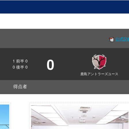
公式記
0
1
前半
0
0
後半
0
鹿島アントラーズユース
得点者