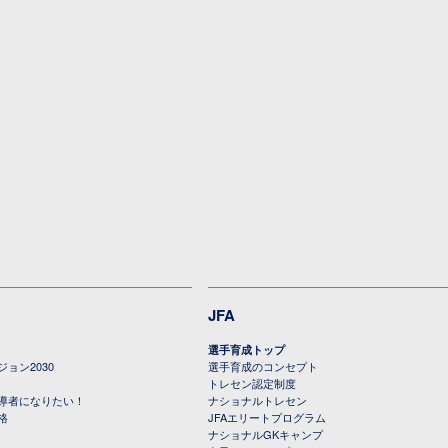
JFA
選手育成トップ
ョン2030
選手育成のコンセプト
トレセン認定制度
導者になりたい！
ナショナルトレセン
格
JFAエリートプログラム
ナショナルGKキャンプ