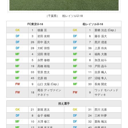
（千葉県） 柏レイソルU-18
FC東京U-18
柏レイソルU-18
GK
1
後藤 亘
GK
1
栗栖 汰志 (Cap.)
DF
3
岩田 友樹
DF
6
藤谷 温大
DF
26
田中 遥大
DF
7
黒沢 偲道
DF
28
大町 崇悟
DF
36
上原 伶央
MF
4
沼田 青瑳
MF
4
福島 大雅
MF
5
永野 修都
MF
8
加茂 結斗
MF
19
髙橋 裕哉
MF
10
戸田 晶斗
MF
33
菅原 悠太
MF
11
吉原 楓人
MF
45
北原 槙
MF
27
沼端 隼人
FW
9
山口 太陽 (Cap.)
MF
30
長南 開史
尾谷 ディヴァイン
ワッド モハメッド
FW
18
FW
9
チネドゥ
サディキ
控え選手
GK
21
新堀 恵太
GK
31
西川 元基
DF
8
金子 俊輔
DF
24
三村 叶夢
MF
10
大澤 修三
DF
32
栗島 颯汰
MF
12
大越 友太波
DF
40
佐藤 桜久