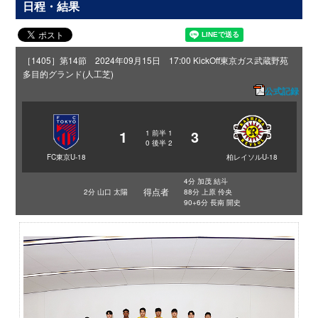
日程・結果
［1405］第14節 2024年09月15日 17:00 KickOff
東京ガス武蔵野苑
多目的グランド(人工芝)
公式記録
1
3
1
前半
1
0
後半
2
FC東京U-18
柏レイソルU-18
4分 加茂 結斗
得点者
2分 山口 太陽
88分 上原 伶央
90+6分 長南 開史