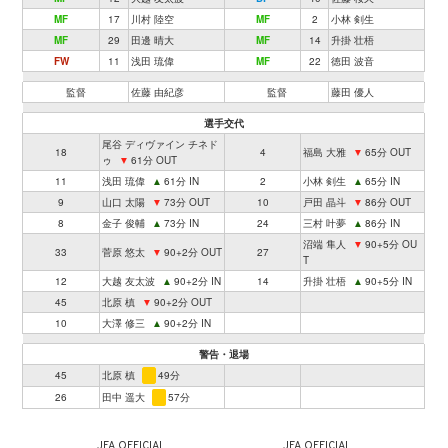
MF
17
川村 陸空
MF
2
小林 剣生
MF
29
田邊 晴大
MF
14
升掛 壮梧
FW
11
浅田 琉偉
MF
22
徳田 波音
監督
佐藤 由紀彦
監督
藤田 優人
選手交代
尾谷 ディヴァイン チネド
18
4
福島 大雅
▼
65分 OUT
ゥ
▼
61分 OUT
11
浅田 琉偉
▲
61分 IN
2
小林 剣生
▲
65分 IN
9
山口 太陽
▼
73分 OUT
10
戸田 晶斗
▼
86分 OUT
8
金子 俊輔
▲
73分 IN
24
三村 叶夢
▲
86分 IN
沼端 隼人
▼
90+5分 OU
33
菅原 悠太
▼
90+2分 OUT
27
T
12
大越 友太波
▲
90+2分 IN
14
升掛 壮梧
▲
90+5分 IN
45
北原 槙
▼
90+2分 OUT
10
大澤 修三
▲
90+2分 IN
警告・退場
45
北原 槙
49分
26
田中 遥大
57分
JFA OFFICIAL
JFA OFFICIAL