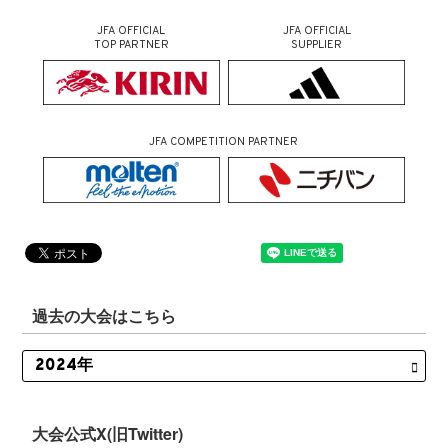
JFA OFFICIAL
JFA OFFICIAL
TOP PARTNER
SUPPLIER
JFA COMPETITION PARTNER
過去の大会はこちら
大会公式X(旧Twitter)