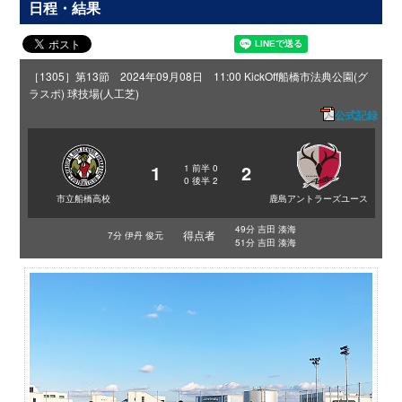
日程・結果
［1305］第13節 2024年09月08日 11:00 KickOff
船橋市法典公園(グ
ラスポ) 球技場(人工芝)
公式記録
1
2
1
前半
0
0
後半
2
市立船橋高校
鹿島アントラーズユース
49分 吉田 湊海
得点者
7分 伊丹 俊元
51分 吉田 湊海