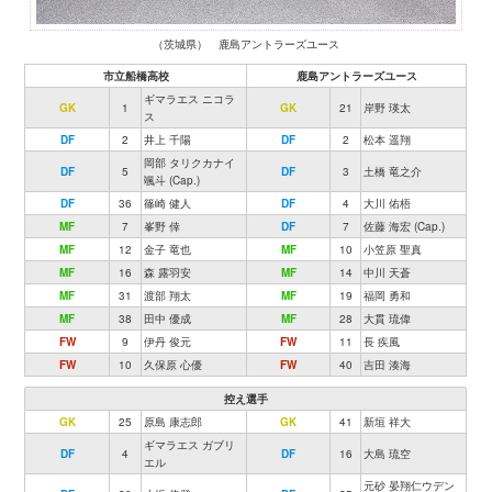
（茨城県） 鹿島アントラーズユース
市立船橋高校
鹿島アントラーズユース
ギマラエス ニコラ
GK
1
GK
21
岸野 瑛太
ス
DF
2
井上 千陽
DF
2
松本 遥翔
岡部 タリクカナイ
DF
5
DF
3
土橋 竜之介
颯斗 (Cap.)
DF
36
篠崎 健人
DF
4
大川 佑梧
MF
7
峯野 倖
DF
7
佐藤 海宏 (Cap.)
MF
12
金子 竜也
MF
10
小笠原 聖真
MF
16
森 露羽安
MF
14
中川 天蒼
MF
31
渡部 翔太
MF
19
福岡 勇和
MF
38
田中 優成
MF
28
大貫 琉偉
FW
9
伊丹 俊元
FW
11
長 疾風
FW
10
久保原 心優
FW
40
吉田 湊海
控え選手
GK
25
原島 康志郎
GK
41
新垣 祥大
ギマラエス ガブリ
DF
4
DF
16
大島 琉空
エル
元砂 晏翔仁ウデン