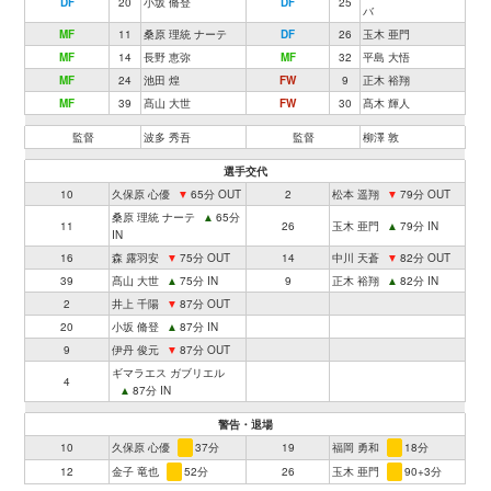
DF
20
小坂 脩登
DF
25
バ
MF
11
桑原 理統 ナーテ
DF
26
玉木 亜門
MF
14
長野 恵弥
MF
32
平島 大悟
MF
24
池田 煌
FW
9
正木 裕翔
MF
39
髙山 大世
FW
30
髙木 輝人
監督
波多 秀吾
監督
柳澤 敦
選手交代
10
久保原 心優
▼
65分 OUT
2
松本 遥翔
▼
79分 OUT
桑原 理統 ナーテ
▲
65分
11
26
玉木 亜門
▲
79分 IN
IN
16
森 露羽安
▼
75分 OUT
14
中川 天蒼
▼
82分 OUT
39
髙山 大世
▲
75分 IN
9
正木 裕翔
▲
82分 IN
2
井上 千陽
▼
87分 OUT
20
小坂 脩登
▲
87分 IN
9
伊丹 俊元
▼
87分 OUT
ギマラエス ガブリエル
4
▲
87分 IN
警告・退場
10
久保原 心優
37分
19
福岡 勇和
18分
12
金子 竜也
52分
26
玉木 亜門
90+3分