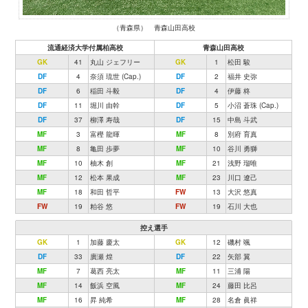
（青森県） 青森山田高校
流通経済大学付属柏高校
青森山田高校
GK
41
丸山 ジェフリー
GK
1
松田 駿
DF
4
奈須 琉世 (Cap.)
DF
2
福井 史弥
DF
6
稲田 斗毅
DF
4
伊藤 柊
DF
11
堀川 由幹
DF
5
小沼 蒼珠 (Cap.)
DF
37
柳澤 寿哉
DF
15
中島 斗武
MF
3
富樫 龍暉
MF
8
別府 育真
MF
8
亀田 歩夢
MF
10
谷川 勇獅
MF
10
柚木 創
MF
21
浅野 瑠唯
MF
12
松本 果成
MF
23
川口 遼己
MF
18
和田 哲平
FW
13
大沢 悠真
FW
19
粕谷 悠
FW
19
石川 大也
控え選手
GK
1
加藤 慶太
GK
12
磯村 颯
DF
33
廣瀬 煌
DF
22
矢部 翼
MF
7
葛西 亮太
MF
11
三浦 陽
MF
14
飯浜 空風
MF
24
藤田 比呂
MF
16
昇 純希
MF
28
名倉 眞祥