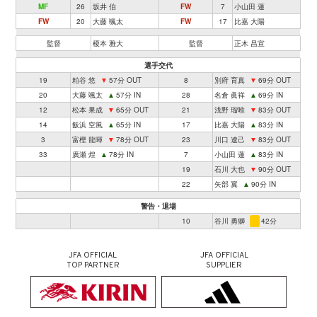
MF
26
坂井 伯
FW
7
小山田 蓮
FW
20
大藤 颯太
FW
17
比嘉 大陽
監督
榎本 雅大
監督
正木 昌宣
選手交代
19
粕谷 悠
▼
57分 OUT
8
別府 育真
▼
69分 OUT
20
大藤 颯太
▲
57分 IN
28
名倉 眞祥
▲
69分 IN
12
松本 果成
▼
65分 OUT
21
浅野 瑠唯
▼
83分 OUT
14
飯浜 空風
▲
65分 IN
17
比嘉 大陽
▲
83分 IN
3
富樫 龍暉
▼
78分 OUT
23
川口 遼己
▼
83分 OUT
33
廣瀬 煌
▲
78分 IN
7
小山田 蓮
▲
83分 IN
19
石川 大也
▼
90分 OUT
22
矢部 翼
▲
90分 IN
警告・退場
10
谷川 勇獅
42分
JFA OFFICIAL
JFA OFFICIAL
TOP PARTNER
SUPPLIER