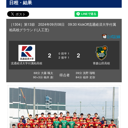
日程・結果
［1304］第13節 2024年09月08日 09:30 KickOff
流通経済大学付属
柏高校グラウンド(人工芝)
公式記録
2
2
0
前半
1
2
後半
1
流通経済大学付属柏高校
青森山田高校
68分 大藤 颯太
39分 浅野 瑠唯
得点者
90+3分 柚木 創
84分 福井 史弥