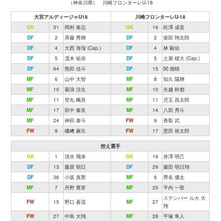
（神奈川県） 川崎フロンターレU-18
大宮アルディージャU18
川崎フロンターレU-18
GK
31
岡村 泰志
GK
16
松澤 成音
DF
2
斉藤 秀輝
DF
2
柴田 翔太郎
DF
4
大西 海瑠 (Cap.)
DF
4
林 駿佑
DF
5
茂木 祐弥
DF
5
土屋 櫂大 (Cap.)
DF
64
熊田 佳斗
DF
15
関 德晴
MF
6
山中 大智
MF
8
知久 陽輝
MF
10
菊浪 涼生
MF
10
矢越 幹都
MF
11
登丸 楓吾
MF
11
児玉 昌太郎
MF
17
田中 奏良
MF
14
八田 秀斗
MF
24
神田 泰斗
FW
9
香取 武
FW
9
磯﨑 麻玖
FW
17
恩田 裕太郎
控え選手
GK
1
清水 飛来
GK
19
井澤 明己
DF
13
藤原 朝日
DF
29
藤田 明日翔
DF
36
小坂 真聖
MF
6
齊名 優太
MF
7
丹野 豊芽
MF
25
平内 一聖
ステンパー ルカ 大
FW
15
野口 蒼流
MF
27
翔
FW
27
中島 大翔
MF
28
平塚 隼人