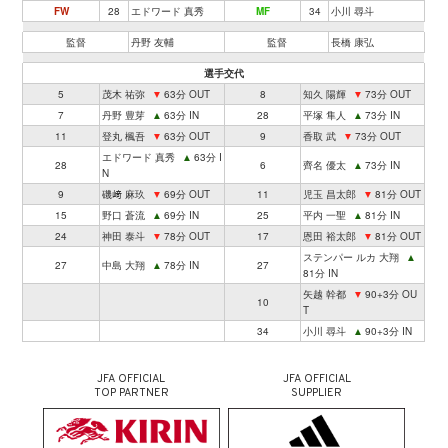
FW
28
エドワード 真秀
MF
34
小川 尋斗
監督
丹野 友輔
監督
長橋 康弘
選手交代
5
茂木 祐弥
▼
63分 OUT
8
知久 陽輝
▼
73分 OUT
7
丹野 豊芽
▲
63分 IN
28
平塚 隼人
▲
73分 IN
11
登丸 楓吾
▼
63分 OUT
9
香取 武
▼
73分 OUT
エドワード 真秀
▲
63分 I
28
6
齊名 優太
▲
73分 IN
N
9
磯﨑 麻玖
▼
69分 OUT
11
児玉 昌太郎
▼
81分 OUT
15
野口 蒼流
▲
69分 IN
25
平内 一聖
▲
81分 IN
24
神田 泰斗
▼
78分 OUT
17
恩田 裕太郎
▼
81分 OUT
ステンパー ルカ 大翔
▲
27
中島 大翔
▲
78分 IN
27
81分 IN
矢越 幹都
▼
90+3分 OU
10
T
34
小川 尋斗
▲
90+3分 IN
JFA OFFICIAL
JFA OFFICIAL
TOP PARTNER
SUPPLIER