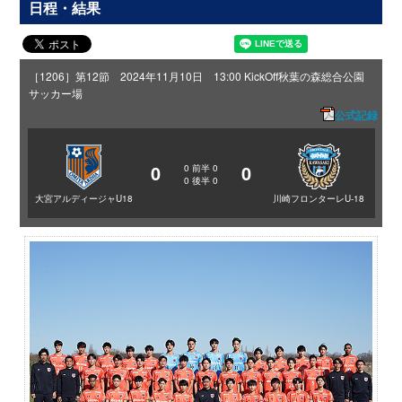
日程・結果
［1206］第12節 2024年11月10日 13:00 KickOff
秋葉の森総合公園
サッカー場
公式記録
0
0
0
前半
0
0
後半
0
大宮アルディージャU18
川崎フロンターレU-18